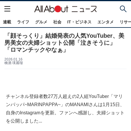
連載
ライフ
グルメ
社会
IT・ビジネス
エンタメ
リサ
「顔そっくり」結婚発表の人気YouTuber、美
男美女の夫婦ショット公開「泣きそうに」
「ロマンチックやなぁ」
2026.01.16
橋酒 瑛麗瑠
チャンネル登録者数27万人超えの2人組YouTuber「マリ
ンパッパ~MARINPAPPA~」のMANAMIさんは1月15日、
自身のInstagramを更新。ファンへ感謝し、夫婦ショット
を公開しました...