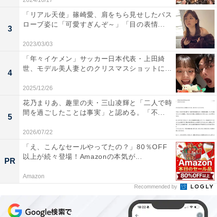
2024/10/17
「リアル天使」篠崎愛、肩をちら見せしたバス
ローブ姿に「可愛すぎんぞ～」「目の表情...
3
2023/03/03
「年々イケメン」サッカー日本代表・上田綺
世、モデル美人妻とのクリスマスショットに...
4
2025/12/26
花乃まりあ、趣里の夫・三山凌輝と「二人で時
間を過ごしたことは事実」と認める。「不...
5
2026/07/22
「え、こんなセールやってたの？」80％OFF
以上が続々登場！Amazonの本気が...
PR
Amazon
Recommended by