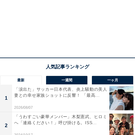
最新
一週間
一ヶ月
「涙出た」サッカー日本代表、炎上騒動の美人
妻との幸せ家族ショットに反響！ 「最高...
1
2026/08/07
「うわすごい豪華メンバー」木梨憲武、ヒロミ
へ「連絡ください！」呼び掛ける。ISS...
2