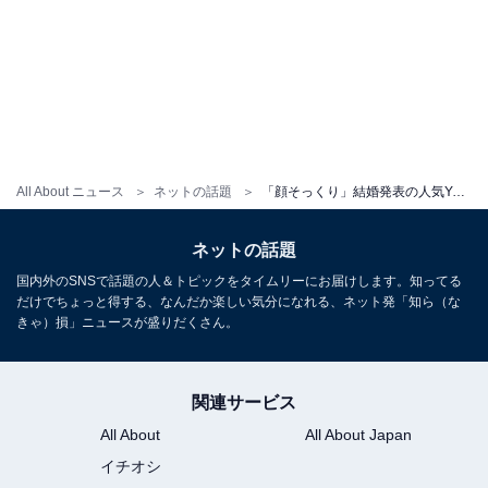
All About ニュース
ネットの話題
「顔そっくり」結婚発表の人気YouTuber、美男美女の夫婦ショット公開「泣きそうに」「ロマンチックやなぁ」
ネットの話題
国内外のSNSで話題の人＆トピックをタイムリーにお届けします。知ってる
だけでちょっと得する、なんだか楽しい気分になれる、ネット発「知ら（な
きゃ）損」ニュースが盛りだくさん。
関連サービス
All About
All About Japan
イチオシ