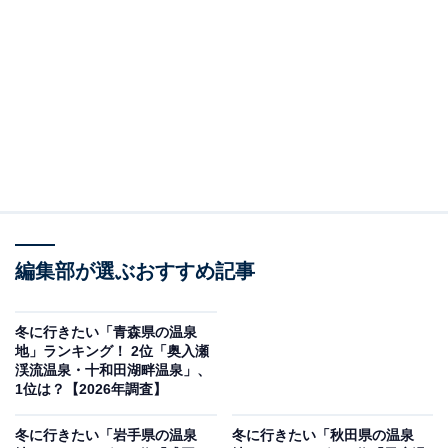
この記事の執筆者：
坂上 恵
All About ニュースの編集者。オールアバウトに入社後、SNSトレン
ドにフォーカスした記事執筆やSEOライティングの経験を経て、の
ちにAll About ニュースチームのメンバーに加入。現在は旅行・カル
...続きを読む
チャー・エンタメなどを中心に企画編集を担当。東京都出身。居酒
屋巡りとスポーツ観戦が生きがい。
調査概要
編集部が選ぶおすすめ記事
調査期間：2026年1月14〜15日
調査方法：インターネット調査
調査対象：全国10〜70代の男女250人
冬に行きたい「青森県の温泉
地」ランキング！ 2位「奥入瀬
渓流温泉・十和田湖畔温泉」、
※本調査は全国250人を対象に実施したもので、結
1位は？【2026年調査】
果は回答者の意見を集計したものであり、全体の意
冬に行きたい「岩手県の温泉
冬に行きたい「秋田県の温泉
見を断定的に示すものではありません