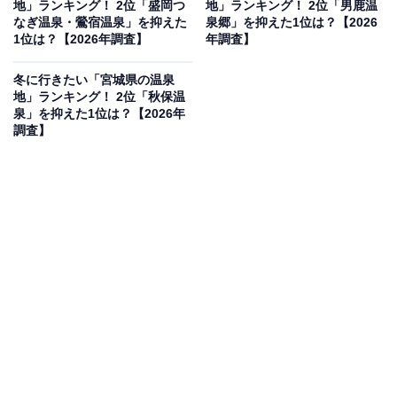
地」ランキング！ 2位「盛岡つ
地」ランキング！ 2位「男鹿温
なぎ温泉・鶯宿温泉」を抑えた
泉郷」を抑えた1位は？【2026
1位は？【2026年調査】
年調査】
2位：蔵王温泉／59票
冬に行きたい「宮城県の温泉
地」ランキング！ 2位「秋保温
泉」を抑えた1位は？【2026年
強酸性の硫黄泉で「美人づくりの湯」として親しまれる
調査】
蔵王温泉。冬の蔵王といえば、世界的に有名な「樹氷」
の絶景が欠かせません。スキーやスノーボードでアクテ
ィブに過ごした後、硫黄が香る温泉で冷えた体を癒すス
タイルは、冬の山形観光の王道として多くの支持を集め
ました。
回答者からは「スキーを楽しんだあと、冷えた体に温泉
は気持ち良さそう」（50代女性／長崎県）、「大自然に
囲まれた温泉で、ゆっくり非日常を楽しめそうだからで
す。有名な温泉地なのはもちろん、季節を問わず自然を
満喫できる場所なのでぜひ行ってみたいと思います」