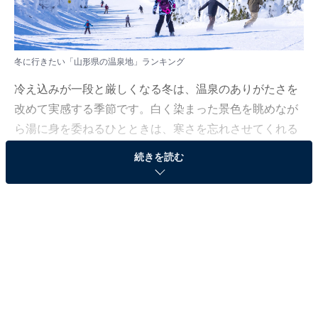
冬に行きたい「山形県の温泉地」ランキング
冷え込みが一段と厳しくなる冬は、温泉のありがたさを
改めて実感する季節です。白く染まった景色を眺めなが
ら湯に身を委ねるひとときは、寒さを忘れさせてくれる
特別な体験と言えるでしょう。
続きを読む
All About ニュース編集部では、2025年1月14〜15日の期
間、全国10〜70代の男女250人を対象に、温泉地に関す
るアンケートを実施しました。その中から、冬に行きた
い「山形県の温泉地」ランキングの結果をご紹介しま
す。
＞8位までの全ランキング結果を見る