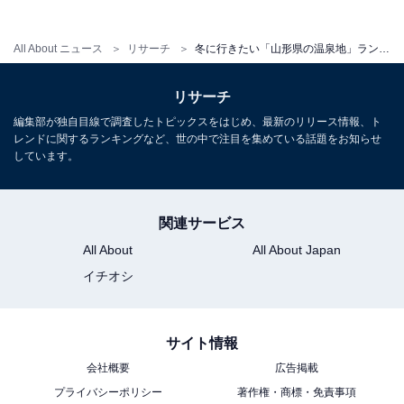
1
2
All About ニュース
リサーチ
冬に行きたい「山形県の温泉地」ランキング！ 2位「蔵王温泉」を抑えた1位は？【2026年調査】
リサーチ
編集部が独自目線で調査したトピックスをはじめ、最新のリリース情報、ト
レンドに関するランキングなど、世の中で注目を集めている話題をお知らせ
しています。
関連サービス
All About
All About Japan
イチオシ
サイト情報
会社概要
広告掲載
プライバシーポリシー
著作権・商標・免責事項