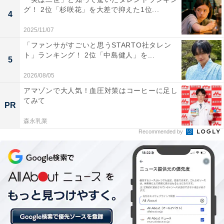
1位：銀山温泉／85票
グ！ 2位「杉咲花」を大差で抑えた1位...
4
大正ロマンの風情が漂う銀山温泉が1位に輝きました。
2025/11/07
冬の夜、雪が降り積もる温泉街にガス灯が灯る光景は、
「ファンサがすごいと思うSTARTO社タレン
ト」ランキング！ 2位「中島健人」を...
まるでおとぎ話の世界のような美しさです。銀山川の両
5
岸に並ぶ木造建築の旅館群と、しんしんと降る雪のコン
2026/08/05
トラストは、一度は見たい冬の絶景として圧倒的な人気
アマゾンで大人気！血圧対策はコーヒーに足し
を誇ります。
てみて
PR
森永乳業
回答者からは「山形といえば銀山温泉が有名、素敵な写
Recommended by
真が撮れると思うから」（20代女性／山形県）、「歴史
ある純日本風建物が並ぶ温泉街は情緒があっていい、雪
景色とも相性が良い、温泉旅館も暖かで好き」（40代男
性／岩手県）、「冬の銀山温泉は、雪景色とガス灯が織
りなす『千と千尋の神隠し』のような幻想的な大正ロマ
ンの世界が広がり、雪見風呂や温かい郷土料理、食べ歩