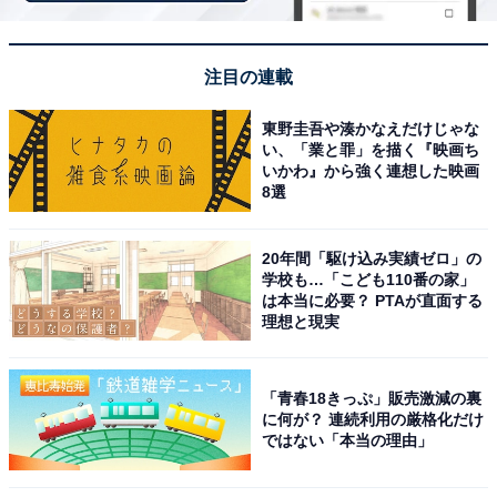
きが特に魅力的で、この時期に訪れることでノスタルジ
ックでロマンチックな体験ができるため、冬に行くべき
理由となります」（50代男性／東京都）といった声が集
注目の連載
まりました。
東野圭吾や湊かなえだけじゃな
い、「業と罪」を描く『映画ち
いかわ』から強く連想した映画
※回答者からのコメントは原文ママです
8選
※記事内容は執筆時点のものです。最新の内容をご確認
ください
20年間「駆け込み実績ゼロ」の
学校も…「こども110番の家」
は本当に必要？ PTAが直面する
次ページ
8位までのランキング結果を見る
理想と現実
「青春18きっぷ」販売激減の裏
に何が？ 連続利用の厳格化だけ
ではない「本当の理由」