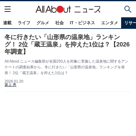
連載
ライフ
グルメ
社会
IT・ビジネス
エンタメ
リサ
冬に行きたい「山形県の温泉地」ランキン
グ！ 2位「蔵王温泉」を抑えた1位は？【2026
年調査】
All About ニュース編集部が全国250人を対象に実施した温泉地に関するアン
ケートの調査結果から、冬に行きたい「山形県の温泉地」ランキングを発
表！ 2位「蔵王温泉」を抑えた1位は？
2026.01.20
坂上 恵