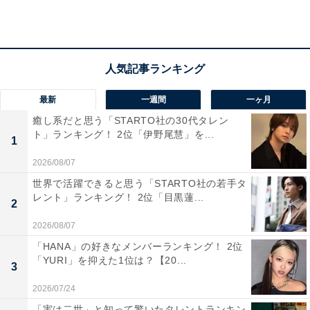
（30代女性／東京都）、「樹氷が見られることがありス
キーも楽しめるから」（50代女性／埼玉県）といった声
が集まりました。
最新
一週間
一ヶ月
癒し系だと思う「STARTO社の30代タレン
ト」ランキング！ 2位「伊野尾慧」を...
1
2026/08/07
世界で活躍できると思う「STARTO社の若手タ
レント」ランキング！ 2位「目黒蓮...
2
2026/08/07
「HANA」の好きなメンバーランキング！ 2位
「YURI」を抑えた1位は？【20...
3
2026/07/24
「実は二世」と知って驚いたタレントランキン