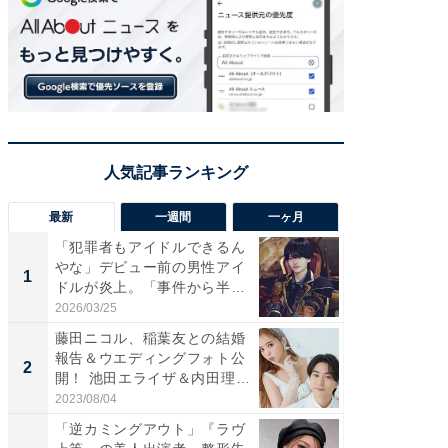
最新
一週間
一ヶ月
「犯罪者もアイドルできるん
「さす
やな」デビュー前の男性アイ
は」高
1
1
ドルが炎上。「事件から半年
災地を
も...
「カ...
2026/03/25
2026/08/0
藤田ニコル、稲葉友との結婚
「女の
報告＆ウエディングフォト公
介、バ
2
2
開！ 池田エライザ＆内田理
らのプレ
央...
愛...
2023/08/04
2026/08/0
「逆カミングアウト」『ラヴ
「脚が