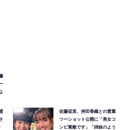
藤
ー
な
渡
佐藤栞里、持田香織との貴重
さ
ツーショット公開に「美女コ
せ
ンビ素敵です」「姉妹のよう