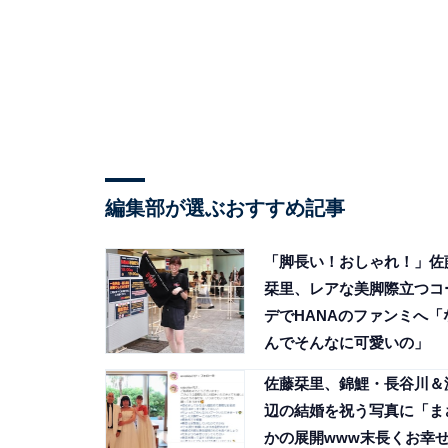
編集部が選ぶおすすめ記事
「脚長い！おしゃれ！」佐
栞里、レアな美脚際立つコ
デでHANAのファンミへ「
んでそんなに可愛いの」
佐藤栞里、錦鯉・長谷川＆
辺の結婚を祝う写真に「ま
かの展開www末長くお幸