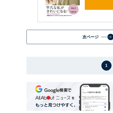
次ページ
1