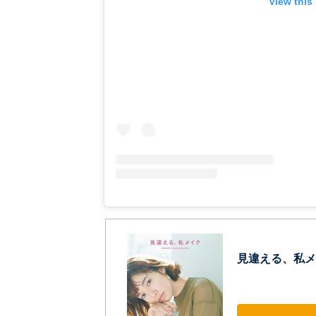
View this
見違える、私メ