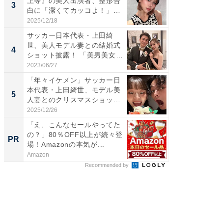
上等』の美人出演者、整形告
横川尚
3
3
白に「潔くてカッコよ！」
ムキな姿
「好...
刃...
2025/12/18
2026/08/0
サッカー日本代表・上田綺
「え、
世、美人モデル妻との結婚式
芸人、2
4
4
ショット披露！ 「美男美女」
エットに
「...
2023/06/27
2026/08/0
「年々イケメン」サッカー日
「脳がバ
本代表・上田綺世、モデル美
装姿が話
5
5
人妻とのクリスマスショット
のお父さ
に...
2025/12/26
2026/08/0
「え、こんなセールやってた
無理な
の？」80％OFF以上が続々登
は 「
PR
PR
場！Amazonの本気が...
Amazon
森永乳業
Recommended by