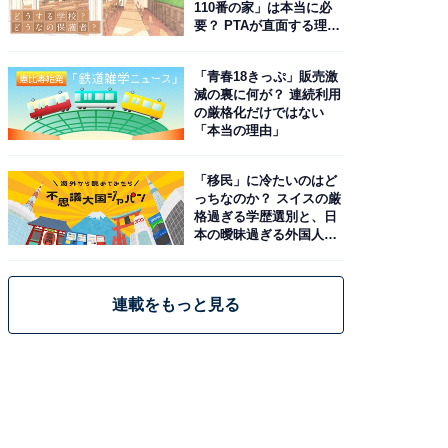
110番の家」は本当に必
要？ PTAが直面する理想
と現実
「青春18きっぷ」販売激
減の裏に何が？ 連続利用
の厳格化だけではない
「本当の理由」
「移民」に冷たいのはど
っちなのか？ スイスの厳
格過ぎる学歴選別と、日
本の曖昧過ぎる外国人政
策
連載をもっと見る