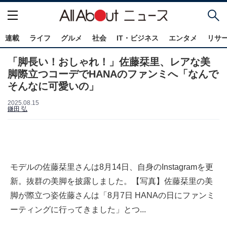
連載
ライフ
グルメ
社会
IT・ビジネス
エンタメ
リサ
「脚長い！おしゃれ！」佐藤栞里、レアな美
脚際立つコーデでHANAのファンミへ「なんで
そんなに可愛いの」
2025.08.15
鎌田 弘
モデルの佐藤栞里さんは8月14日、自身のInstagramを更
新。抜群の美脚を披露しました。【写真】佐藤栞里の美
脚が際立つ姿佐藤さんは「8月7日 HANAの日にファンミ
ーティングに行ってきました」とつ...