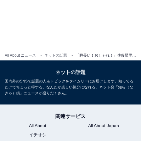
All About ニュース
ネットの話題
「脚長い！おしゃれ！」佐藤栞里、レアな美脚際立つコーデでHANAのファンミへ「なんでそんなに可愛いの」
ネットの話題
国内外のSNSで話題の人＆トピックをタイムリーにお届けします。知ってる
だけでちょっと得する、なんだか楽しい気分になれる、ネット発「知ら（な
きゃ）損」ニュースが盛りだくさん。
関連サービス
All About
All About Japan
イチオシ