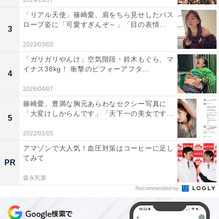
2024/10/17
「リアル天使」篠崎愛、肩をちら見せしたバス
ローブ姿に「可愛すぎんぞ～」「目の表情...
3
2023/03/03
「ガリガリやんけ」空気階段・鈴木もぐら、マ
イナス38kg！ 衝撃のビフォーアフタ...
4
2026/04/07
篠崎愛、豊満な胸元あらわなセクシー写真に
「大変けしからんです」「天下一の美女です...
5
2022/01/05
アマゾンで大人気！血圧対策はコーヒーに足し
てみて
PR
森永乳業
Recommended by