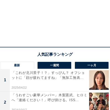
最新
一週間
一ヶ月
「これが北川景子！？」すっぴん？ オフショ
ットに「顔が疲れてますね」「無加工無表...
1
2025/04/22
「うわすごい豪華メンバー」木梨憲武、ヒロミ
へ「連絡ください！」呼び掛ける。ISS...
2