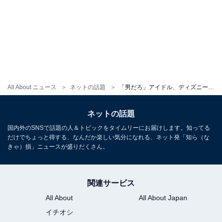
All About ニュース
ネットの話題
「男だろ」アイドル、ディズニーでの“ルール違反”釈明「誰が写真撮ってるんだろう？」「頑張ったね」
ネットの話題
国内外のSNSで話題の人＆トピックをタイムリーにお届けします。知ってる
だけでちょっと得する、なんだか楽しい気分になれる、ネット発「知ら（な
きゃ）損」ニュースが盛りだくさん。
関連サービス
All About
All About Japan
イチオシ