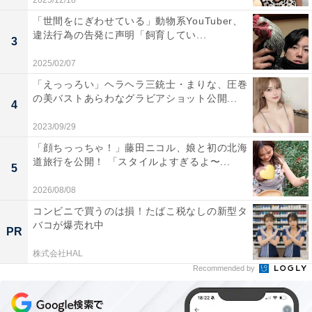
2025/12/18
「世間をにぎわせている」動物系YouTuber、
違法行為の告発に声明「飼育してい...
3
2025/02/07
「えっっろい」ヘラヘラ三銃士・まりな、圧巻
の美バストあらわなグラビアショット公開...
4
2023/09/29
「顔ちっっちゃ！」藤田ニコル、娘と初の北海
道旅行を公開！ 「スタイルよすぎるよ〜...
5
2026/08/08
コンビニで買うのは損！たばこ税なしの新型タ
バコが爆売れ中
PR
株式会社HAL
Recommended by