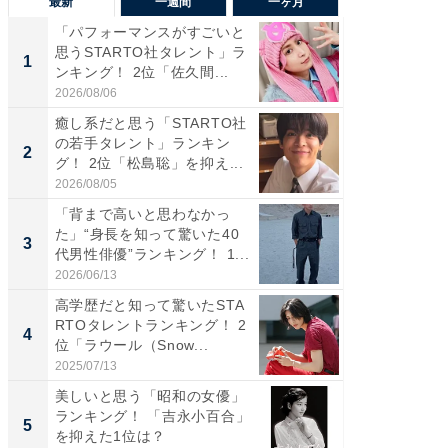
最新
一週間
一ヶ月
「パフォーマンスがすごいと
「癒し系
思うSTARTO社タレント」ラ
タレント
1
1
ンキング！ 2位「佐久間...
「井ノ原
2026/08/06
2026/08/0
癒し系だと思う「STARTO社
癒し系だ
の若手タレント」ランキン
の若手
2
2
グ！ 2位「松島聡」を抑え...
グ！ 2
2026/08/05
2026/08/0
「背まで高いと思わなかっ
ギャップ
た」“身長を知って驚いた40
RTO社
3
3
代男性俳優”ランキング！ 1...
キング！
2026/06/13
2026/08/0
高学歴だと知って驚いたSTA
「世界で
RTOタレントランキング！ 2
ARTO
4
4
位「ラウール（Snow...
グ！ 2
2025/07/13
2026/08/0
美しいと思う「昭和の女優」
身長を知
ランキング！ 「吉永小百合」
性俳優」
5
5
を抑えた1位は？
「鈴木