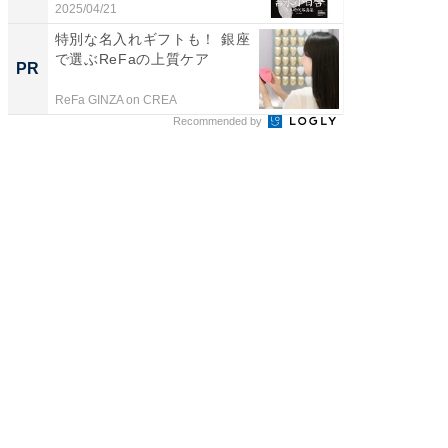
倒...
2025/04/21
2026/08/0
特別な名入れギフトも！ 銀座
FINCH
で選ぶReFaの上質ケア
クセッ
PR
PR
ReFa GINZA on CREA
FINCHI o
Recommended by