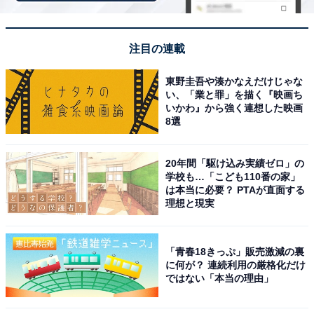
った景色が見てみたい」（30代女性／東京都）、「雪景
色の白川郷を一度この目で見てみたい」（30代男性／大
阪府）といった声が集まりました。
注目の連載
東野圭吾や湊かなえだけじゃな
※回答者からのコメントは原文ママです
い、「業と罪」を描く『映画ち
いかわ』から強く連想した映画
※記事内容は執筆時点のものです。最新の内容をご確認
8選
ください
20年間「駆け込み実績ゼロ」の
学校も…「こども110番の家」
次ページ
9位までのランキング結果を見る
は本当に必要？ PTAが直面する
理想と現実
「青春18きっぷ」販売激減の裏
に何が？ 連続利用の厳格化だけ
ではない「本当の理由」