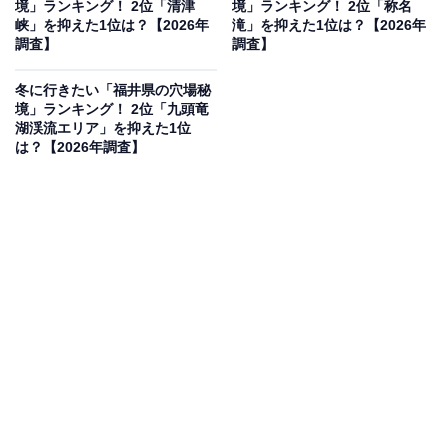
境」ランキング！ 2位「清津
境」ランキング！ 2位「称名
峡」を抑えた1位は？【2026年
滝」を抑えた1位は？【2026年
調査】
調査】
2位：手取峡谷／32票
冬に行きたい「福井県の穴場秘
境」ランキング！ 2位「九頭竜
湖渓流エリア」を抑えた1位
高さ数十mの断崖が続く手取峡谷。冬は深い雪が谷を埋
は？【2026年調査】
め、霧氷と川の蒼さが見事な対比を見せます。特に「綿
ヶ滝」周辺は、雪の中でしぶきを上げる滝の力強さと周
囲の静寂が織りなす極上の秘境空間。厳しい北陸の冬な
らではの、清冽な絶景が広がるスポットです。
回答者からは「冬は峡谷の岩肌に雪が積もり、川の流れ
とのコントラストが美しくなるからです。観光地ほど混
雑せず、静かな環境で自然の迫力を感じられる点が魅力
的だと思いました」（40代男性／北海道）、「手取峡谷
は冬になると周囲の岩肌や木々が雪化粧し、渓谷の深さ
がより際立つ美しい景観になります。観光地としては比