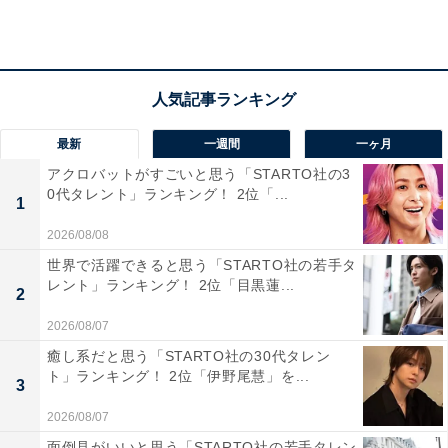
較的静かで、冬はさらに人が少なくなるため、ゆっくり
自然を楽しめる点が魅力です。雪と渓谷のコントラスト
が印象的で、冬にこそ訪れたい場所だと感じています」
（40代男性／北海道）、「冬は雪が積もり、手取川の深
い谷と白い雪景色がとても美しくなると聞いたためで
最新
一週間
一ヶ月
す。観光地としては比較的静かで、冬の自然をゆっくり
アクロバットがすごいと思う「STARTO社の3
楽しめる点に魅力を感じました」（40代男性／北海道）
0代タレント」ランキング！ 2位「...
1
といった声が集まりました。
2026/08/08
世界で活躍できると思う「STARTO社の若手タ
レント」ランキング！ 2位「目黒蓮...
2
2026/08/07
癒し系だと思う「STARTO社の30代タレン
ト」ランキング！ 2位「伊野尾慧」を...
3
2026/08/07
面倒見がいいと思う「STARTO社の若手タレン