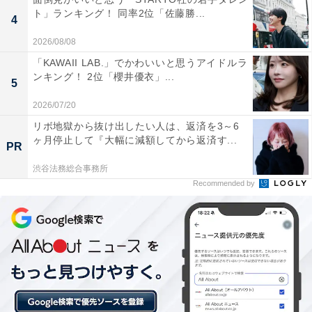
ト」ランキング！ 同率2位「佐藤勝...
4
2026/08/08
「KAWAII LAB.」でかわいいと思うアイドルラ
ンキング！ 2位「櫻井優衣」...
5
1位：白山白川郷ホワイトロード／112票
2026/07/20
リボ地獄から抜け出したい人は、返済を3～6
石川と岐阜を結ぶ山岳観光道路が圧倒的1位に。冬期は
ヶ月停止して『大幅に減額してから返済す...
PR
通行止めとなりますが、入口付近からの景色や白山麓の
渋谷法務総合事務所
雄大な冬の自然を象徴する場所として認知されていま
Recommended by
す。手つかずの原生林が雪に覆われ、いくつもの滝が氷
結する様子は、まさに北陸を代表する秘境の風景です。
回答者からは「冬は空気が澄んでいて、キレイな景色が
楽しめそうだから」（30代女性／神奈川県）、「紅葉ス
ポットとして有名だが、冬ならではの雪がたくさん積も