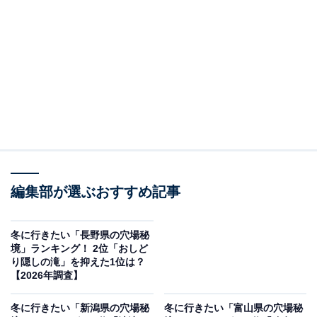
この記事の執筆者：
坂上 恵
All About ニュースの編集者。オールアバウトに入社後、SNSトレン
ドにフォーカスした記事執筆やSEOライティングの経験を経て、の
ちにAll About ニュースチームのメンバーに加入。現在は旅行・カル
...続きを読む
チャー・エンタメなどを中心に企画編集を担当。東京都出身。居酒
屋巡りとスポーツ観戦が生きがい。
調査概要
編集部が選ぶおすすめ記事
調査期間：2026年1月7〜8日
調査方法：インターネット調査
調査対象：全国10〜60代の男女250人
冬に行きたい「長野県の穴場秘
境」ランキング！ 2位「おしど
り隠しの滝」を抑えた1位は？
※本調査は全国250人を対象に実施したもので、結
【2026年調査】
果は回答者の意見を集計したものであり、全体の意
冬に行きたい「新潟県の穴場秘
冬に行きたい「富山県の穴場秘
見を断定的に示すものではありません