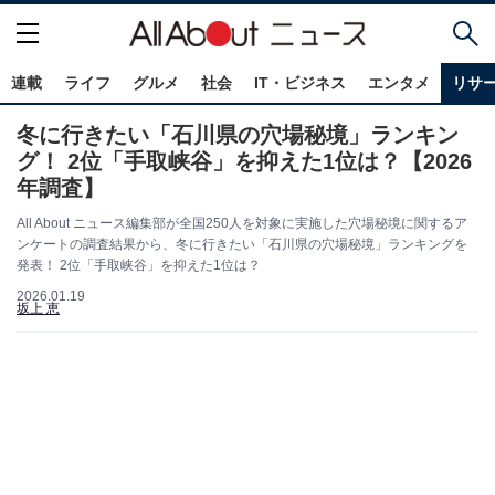
連載
ライフ
グルメ
社会
IT・ビジネス
エンタメ
リサ
冬に行きたい「石川県の穴場秘境」ランキン
グ！ 2位「手取峡谷」を抑えた1位は？【2026
年調査】
All About ニュース編集部が全国250人を対象に実施した穴場秘境に関するア
ンケートの調査結果から、冬に行きたい「石川県の穴場秘境」ランキングを
発表！ 2位「手取峡谷」を抑えた1位は？
2026.01.19
坂上 恵