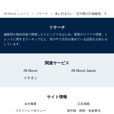
1
2
All About ニュース
リサーチ
冬に行きたい「石川県の穴場秘境」ランキング！ 2位「手取峡谷」を抑えた1位は？【2026年調査】
リサーチ
編集部が独自目線で調査したトピックスをはじめ、最新のリリース情報、ト
レンドに関するランキングなど、世の中で注目を集めている話題をお知らせ
しています。
関連サービス
All About
All About Japan
イチオシ
サイト情報
会社概要
広告掲載
プライバシーポリシー
著作権・商標・免責事項