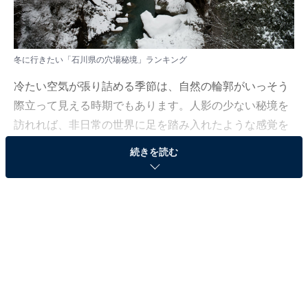
冬に行きたい「石川県の穴場秘境」ランキング
冷たい空気が張り詰める季節は、自然の輪郭がいっそう
際立って見える時期でもあります。人影の少ない秘境を
訪れれば、非日常の世界に足を踏み入れたような感覚を
味わえるでしょう。
続きを読む
All About ニュース編集部では、2025年1月7〜8日の期
間、全国10〜60代の男女250人を対象に、穴場秘境に関
するアンケートを実施しました。その中から、冬に行き
たい「石川県の穴場秘境」ランキングの結果をご紹介し
ます。
＞9位までの全ランキング結果を見る