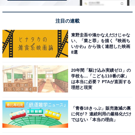
実家暮らしで苦労していることを尋ねると、「親はネガ
ティブな言動や汚い言葉を多く使うので、子供への影響
注目の連載
がでないか心配になります。やめてほしいと頼んでいま
すが、改善しないので苦労しています。私自身も普段は
東野圭吾や湊かなえだけじゃな
気にしないようにしていますが、日によってはすごく気
い、「業と罪」を描く『映画ち
いかわ』から強く連想した映画
になり、ストレスが溜まります」と教えてくれました。
8選
お金に関する悩みについては、「収入がないので常に不
20年間「駆け込み実績ゼロ」の
安はあります。子供にかかるお金も結構あり、子供に苦
学校も…「こども110番の家」
労をかけないようにしなければと日々考えています」と
は本当に必要？ PTAが直面する
理想と現実
話しました。
離婚を機に、自身の子どもと共に実家暮らしを始めたと
「青春18きっぷ」販売激減の裏
に何が？ 連続利用の厳格化だけ
いう回答者。出産後で仕事ができない状態とはいえ、子
ではない「本当の理由」
どもの将来を考えて常に不安を抱えている様子がうかが
えました。