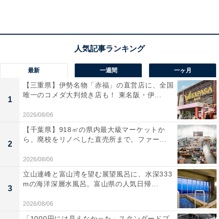
（2024年）」によると、35〜59歳女性の1カ月の平均消
費支出は18万7円です。そのうち、住居費の平均は2万
6543円ですが、家賃などは地域や条件によって差が出て
くるので、住居費を除いた15万3464円が回答者の属性に
近い平均生活費ということになります。
最新
一週間
一ヶ月
【三重県】伊勢名物「赤福」の直営店に、全国
実家を出る予定があるかどうかについて、「あります。
唯一のコメダ大判焼き店も！ 東名阪・伊...
1
収入が安定したらしたいと思っています」とのこと。恋
愛や結婚願望については「ないです」と回答しました。
2026/08/06
【千葉県】918㎡の県内最大級マーケットか
ら、廃校をリノベした直売所まで。ファー...
2
2026/08/06
立山連峰と富山湾を望む展望風呂に、水深333
mの海洋深層水風呂。富山県の人気日帰...
3
2026/08/06
「1000円には見えなかった」スタンダードプ