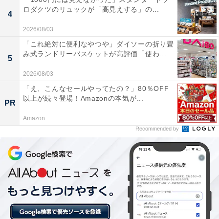
ロダクツのリュックが「高見えする」の...
4
2026/08/03
「これ絶対に便利なやつや」ダイソーの折り畳
み式ランドリーバスケットが高評価「使わ...
5
2026/08/03
「収入が安定するまで」
「え、こんなセールやってたの？」80％OFF
以上が続々登場！Amazonの本気が...
PR
実家暮らしを選んでいる理由を尋ねると「結婚し家を出
ていましたが、今年離婚を決意し、出産したばかりで就
Amazon
Recommended by
職できておらず、収入がないため実家に帰ってきていま
した。その後元夫との話し合いをし、離婚しましたが、
まだ収入がないため親と話し合い、収入が安定するまで
実家にお世話になっています」と話しました。
「ストレスが溜まります」