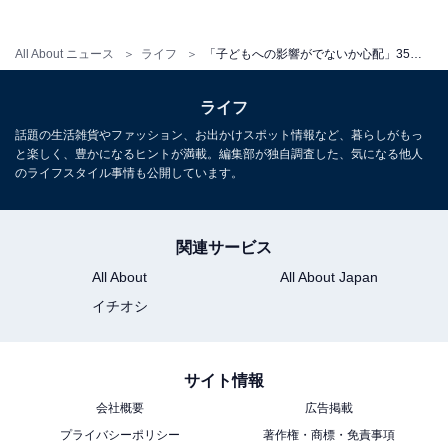
All About ニュース
ライフ
「子どもへの影響がでないか心配」35歳無職女性。離婚後の実家暮らしは「ストレスが溜まる」と話すワケ
ライフ
話題の生活雑貨やファッション、お出かけスポット情報など、暮らしがもっ
と楽しく、豊かになるヒントが満載。編集部が独自調査した、気になる他人
のライフスタイル事情も公開しています。
こちらもおすすめ
「お金に関する悩みはない」48歳アルバイト男
性、年収300万円。両親との実家暮らしは「親
関連サービス
への恩返し」
All About
All About Japan
イチオシ
サイト情報
会社概要
広告掲載
プライバシーポリシー
著作権・商標・免責事項