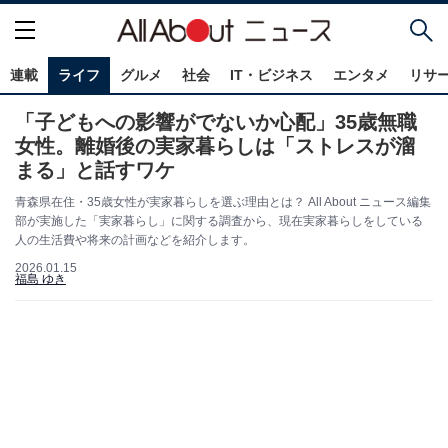
連載
ライフ
グルメ
社会
IT・ビジネス
エンタメ
リサ
「子どもへの影響がでないか心配」35歳無職
女性。離婚後の実家暮らしは「ストレスが溜
まる」と話すワケ
青森県在住・35歳女性が実家暮らしを選ぶ理由とは？ All About ニュース編集
部が実施した「実家暮らし」に関する調査から、現在実家暮らしをしている
人の生活費や将来の計画などを紹介します。
2026.01.15
福島 ゆき