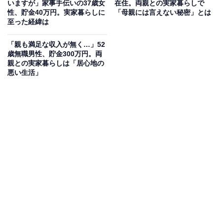
いますが」家事手伝いの37歳女
在住。両親との実家暮らしで
性、貯金40万円。実家暮らしに
「母親には言えない秘密」とは
至った経緯は
「親も満足な収入が無く…」52
歳無職男性、貯金300万円。両
親との実家暮らしは「居心地の
悪い生活」
毎月の生活費や貯金額は？
実家に入れている生活費：なし
交際費：なし
毎月のお小遣い：なし
毎月の貯金額：なし
貯金総額：50万円
総務省統計局が発表した「家計調査報告 家計収支編