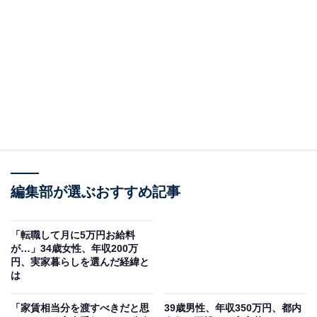
事も担当。All AboutおよびAll About NEWSでのライター歴は5年。
...続きを読む
回答者のプロフィール＆実家の状況
回答者本人：35歳女性
職業：無職
在住：青森県弘前市
家族構成：片親、自分、自分の子ども
世帯年収：片親90万円
編集部が選ぶおすすめ記事
実家の間取り：アパート2LDK
「転職して月に5万円お給料
が…」34歳女性、年収200万
円、実家暮らしを選んだ経緯と
は
「家賃相当分を渡すべきだと思
39歳男性、年収350万円、都内