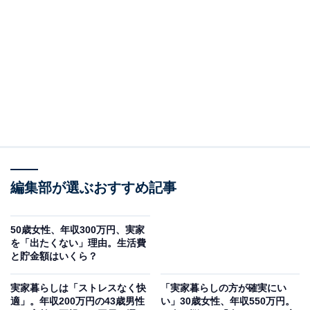
回答者のプロフィール＆実家の状況
回答者本人：34歳女性
職業：正社員（保険営業）
在住：群馬県前橋市
家族構成：父親、母親、自分、弟
世帯年収：自分200万円、弟150万円
実家の間取り：3LDK
編集部が選ぶおすすめ記事
50歳女性、年収300万円、実家
を「出たくない」理由。生活費
と貯金額はいくら？
実家暮らしは「ストレスなく快
「実家暮らしの方が確実にい
適」。年収200万円の43歳男性
い」30歳女性、年収550万円。