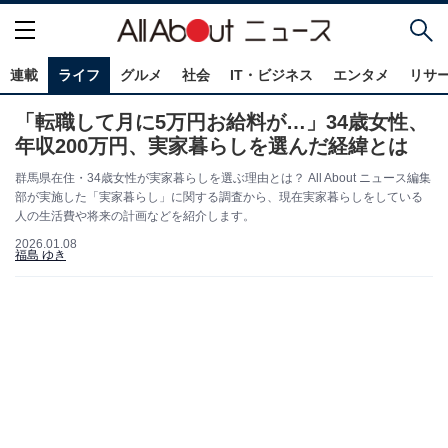
連載
ライフ
グルメ
社会
IT・ビジネス
エンタメ
リサ
「転職して月に5万円お給料が…」34歳女性、
年収200万円、実家暮らしを選んだ経緯とは
群馬県在住・34歳女性が実家暮らしを選ぶ理由とは？ All About ニュース編集
部が実施した「実家暮らし」に関する調査から、現在実家暮らしをしている
人の生活費や将来の計画などを紹介します。
2026.01.08
福島 ゆき