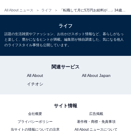
All About ニュース
ライフ
「転職して月に5万円お給料が…」34歳女性、年収200万円、実家暮らしを選んだ経緯とは
ライフ
話題の生活雑貨やファッション、お出かけスポット情報など、暮らしがもっ
と楽しく、豊かになるヒントが満載。編集部が独自調査した、気になる他人
のライフスタイル事情も公開しています。
こちらもおすすめ
「お金に関する悩みはない」48歳アルバイト男
性、年収300万円。両親との実家暮らしは「親
関連サービス
への恩返し」
All About
All About Japan
イチオシ
サイト情報
会社概要
広告掲載
プライバシーポリシー
著作権・商標・免責事項
1
2
当サイトの情報についての注意
All About ニュースについて