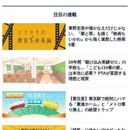
ートなスペースが無いことです。母親はADHDというこ
ともあり、タイミングを見図らずに思いついたらずっと
注目の連載
話しかけてきます。もちろん私が自室にいようが、寝て
東野圭吾や湊かなえだけじゃな
いようがお構いありません。自室はあるものの、無いよ
い、「業と罪」を描く『映画ち
うな感覚です」と話しました。
いかわ』から強く連想した映画
8選
お金に関する悩みでは、「お金の心配は特にありませ
20年間「駆け込み実績ゼロ」の
ん。ただ、転職して月に5万円お給料が減ったため、や
学校も…「こども110番の家」
りくりを上手にする必要があると思っています」と教え
は本当に必要？ PTAが直面する
理想と現実
てくれました。
結婚に伴って半年後に実家を出る予定だという回答者。
【要注意】東京駅で絶対にハマ
転職で給料が減ったものの、実家暮らしで毎月の貯金に
る「最遠ホーム」と「メトロ乗
り換え」の絶望トラップ
回すお金が確保でき、経済的な面で安心感を得ている様
子がうかがえました。
「移民」に冷たいのはどっちな