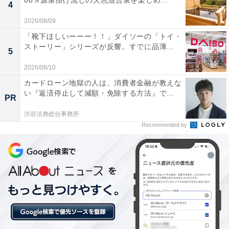
00％源泉掛け流しの天然混合泉を楽しめ...
4
2026/08/09
「靴下ほしいーーー！！」ダイソーの「トイ・
ストーリー」シリーズが反響。すでに品薄...
5
「婚約解消とともに実家暮らしへ」
2026/08/10
実家暮らしを選んでいる理由を尋ねると「前に交際して
カードローン地獄の人は、消費者金融が教えな
い『返済停止して減額・免除する方法』で...
いた元婚約者と関係解消したため、実家に戻って来まし
PR
た」とのこと。
渋谷法務総合事務所
Recommended by
「すぐに新しい彼氏が出来たのですが、お互い転職した
ばかりということもあり、まだアパートを借りて住むに
は早いと判断し、実家に住んでいます」と続けました。
「プライベートなスペースが無い」
実家暮らしで苦労していることを尋ねると、「プライベ