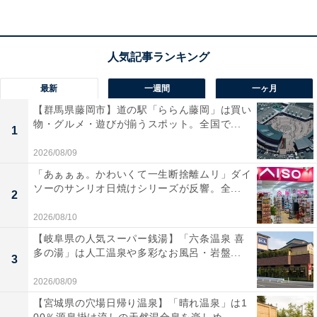
5万711円ですが、家賃などは地域や条件によって差が出
てくるので、住居費を除いた16万4008円が回答者の属性
に近い平均生活費ということになります。
最新
一週間
一ヶ月
恋愛や結婚願望については、「あります」と回答。実家
【群馬県藤岡市】道の駅「ららん藤岡」は買い
を出る予定について、「半年後に結婚するのに伴って、
物・グルメ・遊びが揃うスポット。全国で...
アパートを借りる予定です」と言います。
1
2026/08/09
「あぁぁぁ。かわいくて一生断捨離ムリ」ダイ
ソーのサンリオ日焼けシリーズが反響。全...
2
2026/08/10
【岐阜県の人気スーパー銭湯】「六条温泉 喜
多の湯」は人工温泉や多彩なお風呂・岩盤...
3
2026/08/09
【宮城県の穴場日帰り温泉】「晴れ温泉」は1