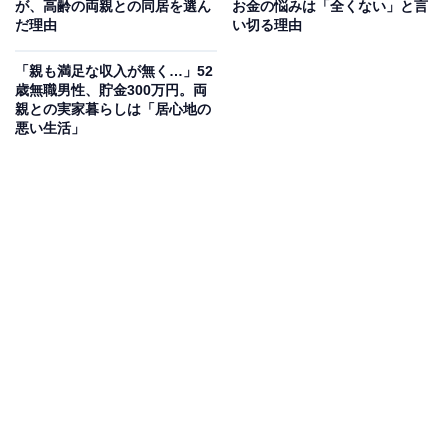
が、高齢の両親との同居を選ん
お金の悩みは「全くない」と言
だ理由
い切る理由
「親も満足な収入が無く…」52
歳無職男性、貯金300万円。両
親との実家暮らしは「居心地の
悪い生活」
毎月の生活費や貯金額は？
実家に入れている生活費：なし
交際費：5万円
毎月のお小遣い：5万円
貯金総額：50万円
総務省統計局が発表した「家計調査報告 家計収支編
（2024年）」によると、34歳以下の女性の1カ月の平均
消費支出は21万4719円です。そのうち、住居費の平均は