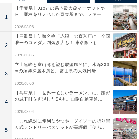
【千葉県】918㎡の県内最大級マーケットか
ら、廃校をリノベした直売所まで。ファー...
1
2026/08/06
【三重県】伊勢名物「赤福」の直営店に、全国
唯一のコメダ大判焼き店も！ 東名阪・伊...
2
2026/08/06
立山連峰と富山湾を望む展望風呂に、水深333
mの海洋深層水風呂。富山県の人気日帰...
3
2026/08/06
【兵庫県】「世界一忙しいラーメン」に、龍野
の城下町を再現したSAも。山陽自動車道...
4
2026/08/04
「これ絶対に便利なやつや」ダイソーの折り畳
み式ランドリーバスケットが高評価「使わ...
5