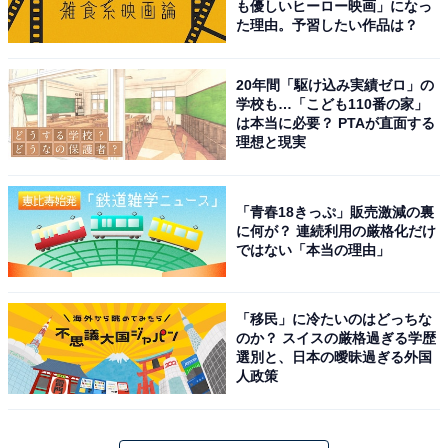
も優しいヒーロー映画」になっ
た理由。予習したい作品は？
20年間「駆け込み実績ゼロ」の
学校も…「こども110番の家」
は本当に必要？ PTAが直面する
理想と現実
「青春18きっぷ」販売激減の裏
に何が？ 連続利用の厳格化だけ
ではない「本当の理由」
「移民」に冷たいのはどっちな
のか？ スイスの厳格過ぎる学歴
選別と、日本の曖昧過ぎる外国
人政策