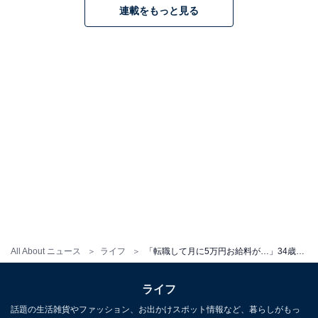
連載をもっと見る
All About ニュース
ライフ
「転職して月に5万円お給料が…」34歳女性、年収200万円、実家暮らしを選んだ経緯とは
ライフ
話題の生活雑貨やファッション、お出かけスポット情報など、暮らしがもっ