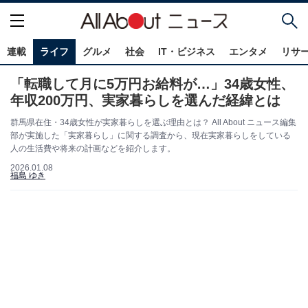
連載
ライフ
グルメ
社会
IT・ビジネス
エンタメ
リサ
「転職して月に5万円お給料が…」34歳女性、
年収200万円、実家暮らしを選んだ経緯とは
群馬県在住・34歳女性が実家暮らしを選ぶ理由とは？ All About ニュース編集
部が実施した「実家暮らし」に関する調査から、現在実家暮らしをしている
人の生活費や将来の計画などを紹介します。
2026.01.08
福島 ゆき