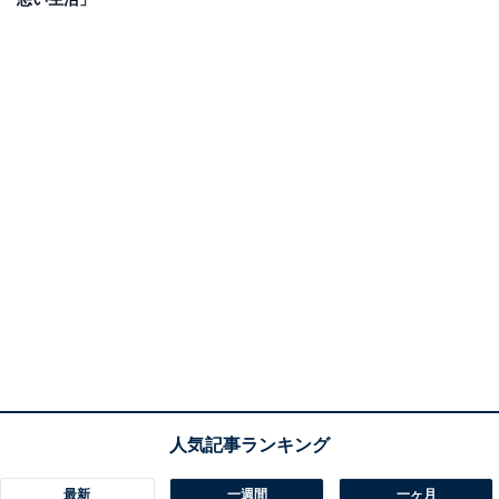
最新
一週間
一ヶ月