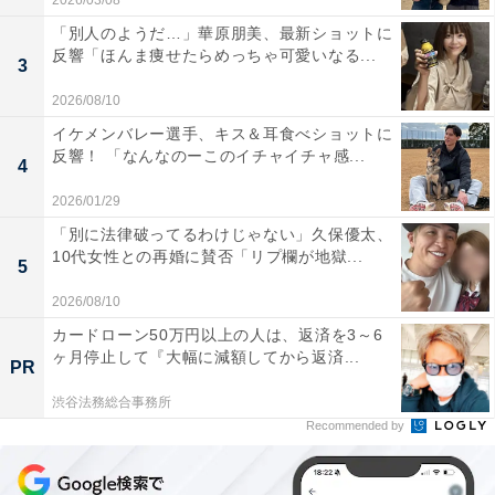
2026/03/08
「別人のようだ…」華原朋美、最新ショットに
反響「ほんま痩せたらめっちゃ可愛いなる...
3
2026/08/10
イケメンバレー選手、キス＆耳食べショットに
反響！ 「なんなのーこのイチャイチャ感...
4
2026/01/29
「別に法律破ってるわけじゃない」久保優太、
10代女性との再婚に賛否「リプ欄が地獄...
5
2026/08/10
カードローン50万円以上の人は、返済を3～6
ヶ月停止して『大幅に減額してから返済...
PR
渋谷法務総合事務所
Recommended by