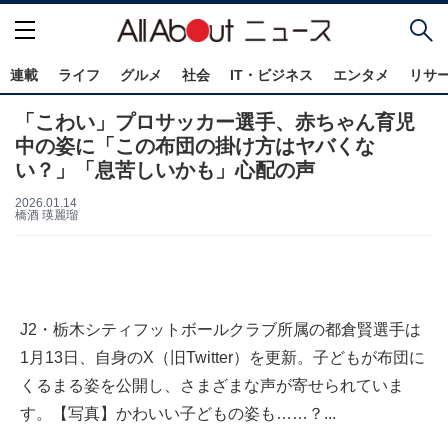
連載
ライフ
グルメ
社会
IT・ビジネス
エンタメ
リサ
「こわい」プロサッカー選手、赤ちゃん育児
中の姿に「この布団の掛け方はヤバくな
い？」「息苦しいかも」心配の声
2026.01.14
橋酒 瑛麗瑠
J2・栃木シティフットボールクラブ所属の都倉賢選手は
1月13日、自身のX（旧Twitter）を更新。子どもが布団に
くるまる姿を公開し、さまざまな声が寄せられていま
す。【写真】かわいい子どもの姿も……？...