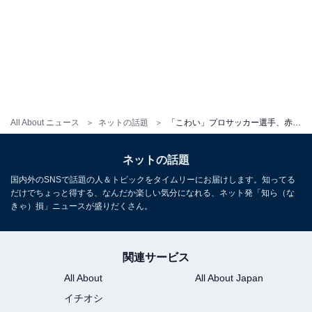
All About ニュース
ネットの話題
「こわい」プロサッカー選手、赤ちゃん育児中の姿に「この布団の掛け方はヤバくない？」「息苦しいかも」心配の声
ネットの話題
国内外のSNSで話題の人＆トピックをタイムリーにお届けします。知ってる
だけでちょっと得する、なんだか楽しい気分になれる、ネット発「知ら（な
きゃ）損」ニュースが盛りだくさん。
関連サービス
All About
All About Japan
イチオシ