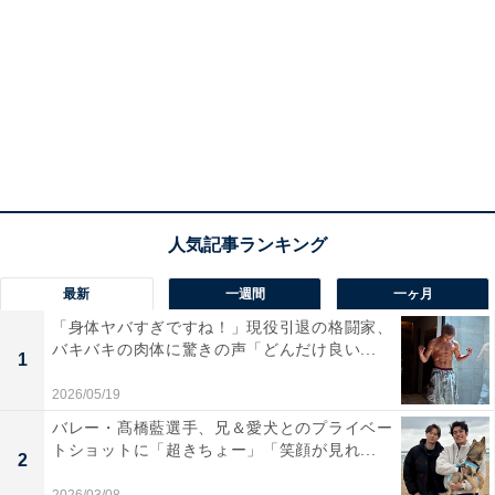
最新
一週間
一ヶ月
「身体ヤバすぎですね！」現役引退の格闘家、
バキバキの肉体に驚きの声「どんだけ良い...
1
2026/05/19
バレー・髙橋藍選手、兄＆愛犬とのプライベー
トショットに「超きちょー」「笑顔が見れ...
2