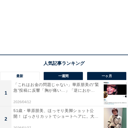
最新
一週間
一ヶ月
「これはお金の問題じゃない」華原朋美の“緊
急”投稿に反響「胸が痛い…」「逆におか...
1
2026/04/12
51歳・華原朋美、ほっそり美脚ショット公
開！ ばっさりカットでショートヘアに。大...
2