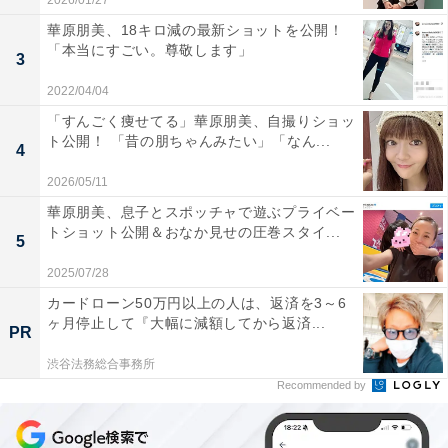
2026/01/27
華原朋美、18キロ減の最新ショットを公開！
「本当にすごい。尊敬します」
3
2022/04/04
「すんごく痩せてる」華原朋美、自撮りショッ
ト公開！ 「昔の朋ちゃんみたい」「なん...
4
2026/05/11
華原朋美、息子とスポッチャで遊ぶプライベー
トショット公開＆おなか見せの圧巻スタイ...
5
2025/07/28
カードローン50万円以上の人は、返済を3～6
ヶ月停止して『大幅に減額してから返済...
PR
渋谷法務総合事務所
Recommended by