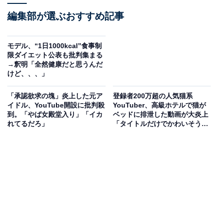
編集部が選ぶおすすめ記事
モデル、“1日1000kcal”食事制
限ダイエット公表も批判集まる
→釈明「全然健康だと思うんだ
けど、、、」
「承認欲求の塊」炎上した元ア
登録者200万超の人気猫系
イドル、YouTube開設に批判殺
YouTuber、高級ホテルで猫が
到。「やば女殿堂入り」「イカ
ベッドに排泄した動画が大炎上
れてるだろ」
「タイトルだけでかわいそう」
「見てられない」