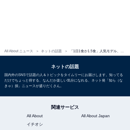
All About ニュース
ネットの話題
「1日1食か1.5食」人気モデル、食事制限に批判殺到「おかしいことに気づいて欲しい」「自分の価値下げてて残念」
ネットの話題
国内外のSNSで話題の人＆トピックをタイムリーにお届けします。知ってる
だけでちょっと得する、なんだか楽しい気分になれる、ネット発「知ら（な
きゃ）損」ニュースが盛りだくさん。
関連サービス
All About
All About Japan
イチオシ