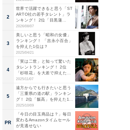
世界で活躍できると思う「ST
「パフ
ARTO社の若手タレント」ラ
思うST
2
2
ンキング！ 2位「目黒蓮...
ンキング
2026/08/07
2026/08/0
美しいと思う「昭和の女優」
ギャップ
ランキング！ 「吉永小百合」
RTO社
3
3
を抑えた1位は？
キング！
2025/04/21
2026/08/0
「実は二世」と知って驚いた
癒し系だ
タレントランキング！ 2位
の30代
4
4
「杉咲花」を大差で抑えた1
グ！ 2
位...
2025/11/07
2026/08/0
遠方からでも行きたいと思う
「ファン
「三重県の道の駅」ランキン
ARTO
5
5
グ！ 2位「飯高」を抑えた1...
グ！ 2
2025/10/09
2026/08/0
「今日の目玉商品は？」毎日
アクセ
変わるAmazonタイムセール
「知識
PR
PR
が見逃せない
する視