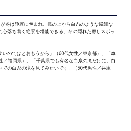
すが冬は静寂に包まれ、橋の上から白糸のような繊細な
で心落ち着く絶景を堪能できる、冬の隠れた癒しスポッ
よいのではとおもうから」（60代女性／東京都）、「車
女性／福岡県）、「千葉県でも有名な白糸の滝だけに、白
中での白糸の滝を見てみたいです」（50代男性／兵庫