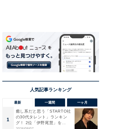
最新
一週間
一ヶ月
癒し系だと思う「STARTO社
癒し系だ
の30代タレント」ランキン
の若手
1
1
グ！ 2位「伊野尾慧」を...
グ！ 2
2026/08/07
2026/08/0