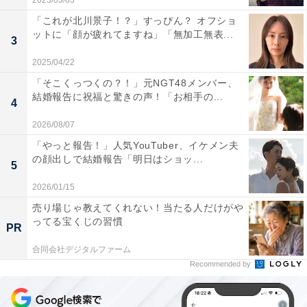
2023/03/03
「これが北川景子！？」すっぴん？ オフショ
ットに「顔が疲れてますね」「無加工無表...
3
2025/04/22
「そこくっつくの？！」元NGT48メンバー、
結婚報告に祝福と驚きの声！「お相手の...
4
2026/08/07
「やっと報告！」人気YouTuber、イケメン夫
の顔出しで結婚報告「明日はショッ...
5
2026/01/15
売り場じゃ教えてくれない！当たる人だけがや
ってる宝くじの習慣
PR
合同会社デジタルファーム
Recommended by