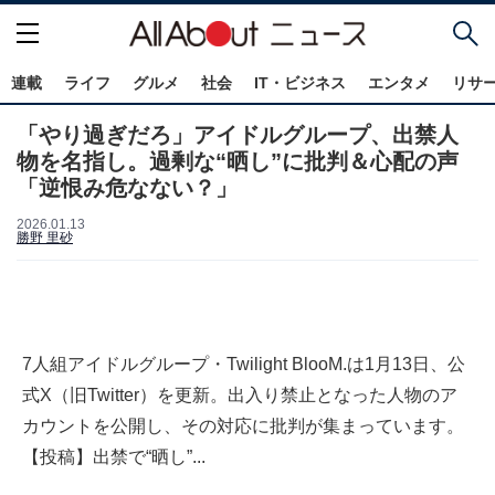
連載
ライフ
グルメ
社会
IT・ビジネス
エンタメ
リサ
「やり過ぎだろ」アイドルグループ、出禁人
物を名指し。過剰な“晒し”に批判＆心配の声
「逆恨み危なない？」
2026.01.13
勝野 里砂
7人組アイドルグループ・Twilight BlooM.は1月13日、公
式X（旧Twitter）を更新。出入り禁止となった人物のア
カウントを公開し、その対応に批判が集まっています。
【投稿】出禁で“晒し”...