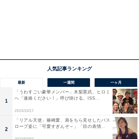
最新
一週間
一ヶ月
「うわすごい豪華メンバー」木梨憲武、ヒロミ
へ「連絡ください！」呼び掛ける。ISS...
1
2024/10/17
「リアル天使」篠崎愛、肩をちら見せしたバス
ローブ姿に「可愛すぎんぞ～」「目の表情...
2