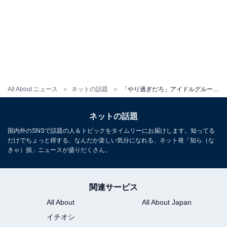
All About ニュース
ネットの話題
「やり過ぎだろ」アイドルグループ、出禁人物を名指し。過剰な“晒し”に批判＆心配の声「逆恨み危なない？」
ネットの話題
国内外のSNSで話題の人＆トピックをタイムリーにお届けします。知ってる
だけでちょっと得する、なんだか楽しい気分になれる、ネット発「知ら（な
きゃ）損」ニュースが盛りだくさん。
関連サービス
All About
All About Japan
イチオシ