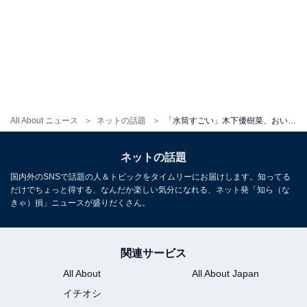
All About ニュース
ネットの話題
「水筒すごい」木下優樹菜、おいしそうな手作り料理公開「めっちゃ真似させてもらいたい」「えらい」
ネットの話題
国内外のSNSで話題の人＆トピックをタイムリーにお届けします。知ってる
だけでちょっと得する、なんだか楽しい気分になれる、ネット発「知ら（な
きゃ）損」ニュースが盛りだくさん。
関連サービス
All About
All About Japan
イチオシ