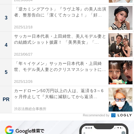
2023/08/04
「逆カミングアウト」『ラヴ上等』の美人出演
者、整形告白に「潔くてカッコよ！」「好...
3
2025/12/18
サッカー日本代表・上田綺世、美人モデル妻と
の結婚式ショット披露！ 「美男美女」「...
4
2023/06/27
「年々イケメン」サッカー日本代表・上田綺
世、モデル美人妻とのクリスマスショットに...
5
2025/12/26
カードローン50万円以上の人は、返済を3～6
ヶ月停止して『大幅に減額してから返済...
PR
渋谷法務総合事務所
Recommended by