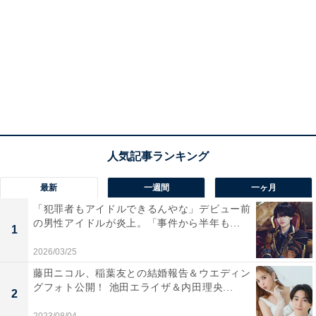
最新
一週間
一ヶ月
「犯罪者もアイドルできるんやな」デビュー前
の男性アイドルが炎上。「事件から半年も...
1
2026/03/25
藤田ニコル、稲葉友との結婚報告＆ウエディン
グフォト公開！ 池田エライザ＆内田理央...
2