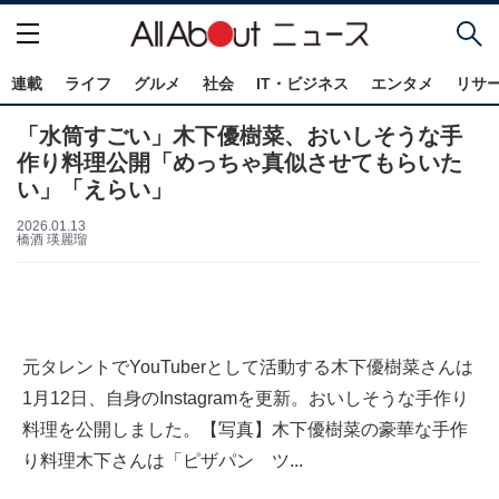
連載
ライフ
グルメ
社会
IT・ビジネス
エンタメ
リサ
「水筒すごい」木下優樹菜、おいしそうな手
作り料理公開「めっちゃ真似させてもらいた
い」「えらい」
2026.01.13
橋酒 瑛麗瑠
元タレントでYouTuberとして活動する木下優樹菜さんは
1月12日、自身のInstagramを更新。おいしそうな手作り
料理を公開しました。【写真】木下優樹菜の豪華な手作
り料理木下さんは「ピザパン ツ...