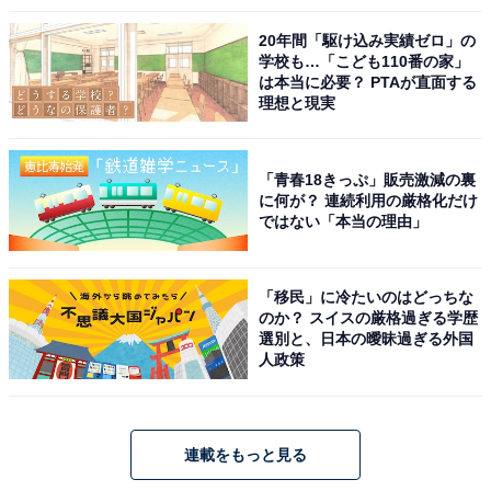
20年間「駆け込み実績ゼロ」の
学校も…「こども110番の家」
は本当に必要？ PTAが直面する
理想と現実
「青春18きっぷ」販売激減の裏
に何が？ 連続利用の厳格化だけ
ではない「本当の理由」
「移民」に冷たいのはどっちな
のか？ スイスの厳格過ぎる学歴
選別と、日本の曖昧過ぎる外国
人政策
連載をもっと見る