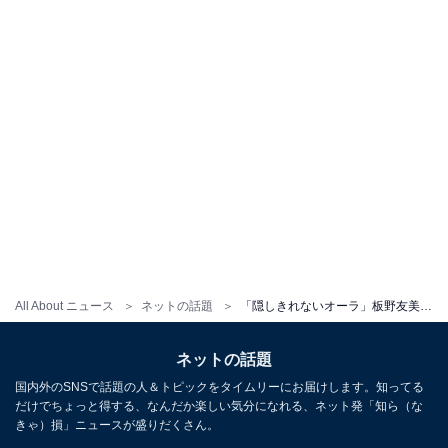
All About ニュース
ネットの話題
「隠しきれないオーラ」板野友美、スーパーでの買い物姿に反響「レアですね」「主婦してるともちんも最高」
ネットの話題
国内外のSNSで話題の人＆トピックをタイムリーにお届けします。知ってる
だけでちょっと得する、なんだか楽しい気分になれる、ネット発「知ら（な
きゃ）損」ニュースが盛りだくさん。