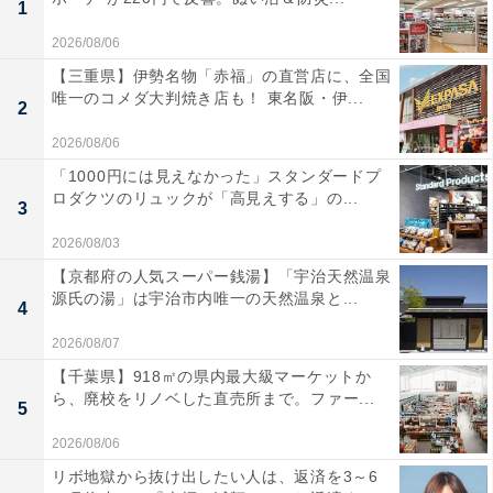
1
2026/08/06
【三重県】伊勢名物「赤福」の直営店に、全国
唯一のコメダ大判焼き店も！ 東名阪・伊...
2
2026/08/06
「1000円には見えなかった」スタンダードプ
ロダクツのリュックが「高見えする」の...
3
2026/08/03
【京都府の人気スーパー銭湯】「宇治天然温泉
源氏の湯」は宇治市内唯一の天然温泉と...
4
2026/08/07
【千葉県】918㎡の県内最大級マーケットか
ら、廃校をリノベした直売所まで。ファー...
5
2026/08/06
リボ地獄から抜け出したい人は、返済を3～6