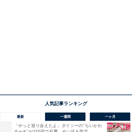
最新
一週間
一ヶ月
「やっと巡り会えたよ」ダイソーの“ちいかわ
ポーチ”が220円で反響。ぬい活＆防災...