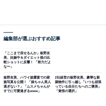
編集部が選ぶおすすめ記事
「ここまで戻せるんか」板野友
美、妊娠中＆ダイエット後の比
較ショットに反響！ 「努力だよ
な〜」
板野友美、ハワイ披露宴での家
2社経営の板野友美、豪華な新
族写真を公開！ 「娘ちゃん美人
築物件に引っ越し「いつも頑張
過ぎない？」「ムスメちゃんが
っている自分たちへのご褒美」
すでに可愛過ぎるwww」
「覚悟の選択」