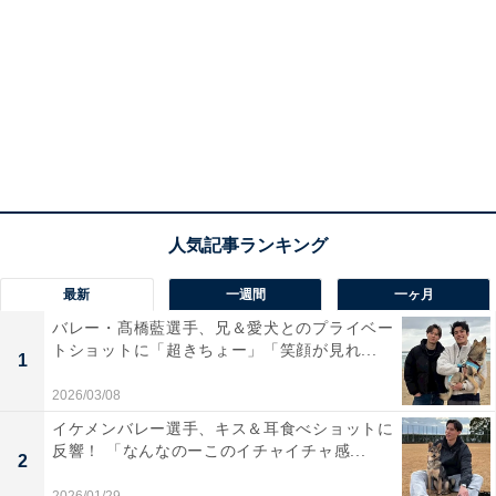
最新
一週間
一ヶ月
バレー・髙橋藍選手、兄＆愛犬とのプライベー
トショットに「超きちょー」「笑顔が見れ...
1
2026/03/08
イケメンバレー選手、キス＆耳食べショットに
反響！ 「なんなのーこのイチャイチャ感...
2