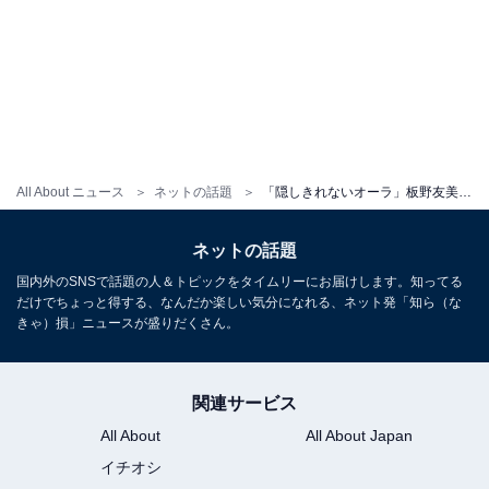
All About ニュース
ネットの話題
「隠しきれないオーラ」板野友美、スーパーでの買い物姿に反響「レアですね」「主婦してるともちんも最高」
ネットの話題
国内外のSNSで話題の人＆トピックをタイムリーにお届けします。知ってる
だけでちょっと得する、なんだか楽しい気分になれる、ネット発「知ら（な
きゃ）損」ニュースが盛りだくさん。
関連サービス
All About
All About Japan
イチオシ