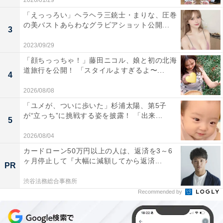
2026/01/29
「えっっろい」ヘラヘラ三銃士・まりな、圧巻
の美バストあらわなグラビアショット公開...
3
2023/09/29
「顔ちっっちゃ！」藤田ニコル、娘と初の北海
道旅行を公開！ 「スタイルよすぎるよ〜...
4
2026/08/08
「ユメが、ついに歩いた」杉浦太陽、第5子
が“立っち”に挑戦する姿を披露！ 「出来...
5
2026/08/04
カードローン50万円以上の人は、返済を3～6
ヶ月停止して『大幅に減額してから返済...
PR
渋谷法務総合事務所
Recommended by