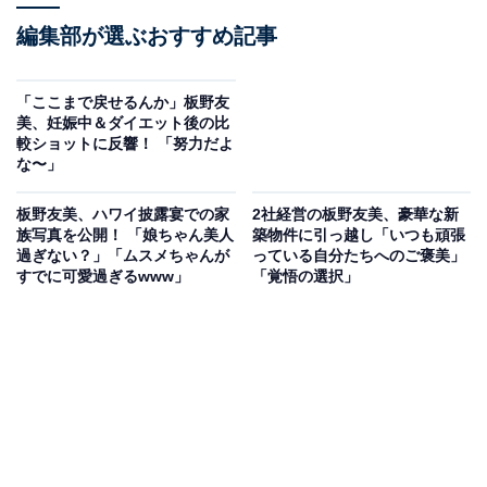
編集部が選ぶおすすめ記事
「ここまで戻せるんか」板野友
美、妊娠中＆ダイエット後の比
較ショットに反響！ 「努力だよ
な〜」
板野友美、ハワイ披露宴での家
2社経営の板野友美、豪華な新
族写真を公開！ 「娘ちゃん美人
築物件に引っ越し「いつも頑張
過ぎない？」「ムスメちゃんが
っている自分たちへのご褒美」
すでに可愛過ぎるwww」
「覚悟の選択」