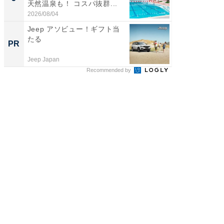
天然温泉も！ コスパ抜群...
賀ゆめ
お...
2026/08/04
2026/08/0
Jeep アソビュー！ギフト当
これが
たる
な間取
PR
PR
Jeep Japan
株式会社
Recommended by