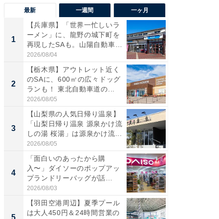
最新
一週間
一ヶ月
【兵庫県】「世界一忙しいラ
「気に
ーメン」に、龍野の城下町を
る〜」3
1
1
再現したSAも。山陽自動車
バー」
道...
好...
2026/08/04
2026/07/3
【栃木県】アウトレット近く
【三重
のSAに、600㎡の広々ドッグ
「鈴鹿天
2
2
ランも！ 東北自動車道の...
は100
2026/08/05
2026/08/0
【山梨県の人気日帰り温泉】
「ミニオ
「山梨日帰り温泉 源泉かけ流
ッグ！ 
3
3
しの湯 桜湯」は源泉かけ流...
ど、夏限
2026/08/05
2026/08/0
「面白いのあったから購
【埼玉
入〜」ダイソーのポップアッ
「行田天
4
4
プランドリーバッグが話
は和の
題。“さま...
が...
2026/08/03
2026/08/0
【羽田空港周辺】夏季プール
【石川
は大人450円＆24時間営業の
湯】「天
5
5