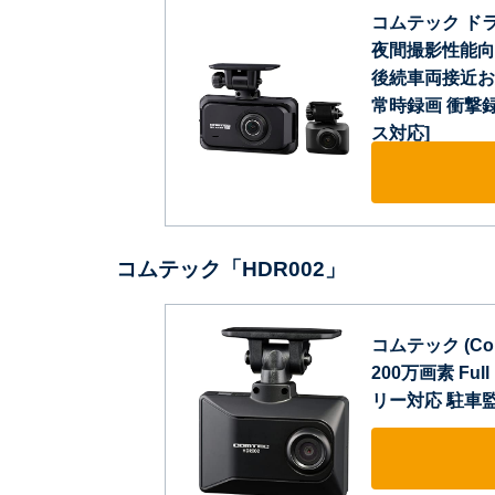
コムテック ドライ
夜間撮影性能向上 
後続車両接近お
常時録画 衝撃録
ス対応]
コムテック「HDR002」
コムテック (C
200万画素 Fu
リー対応 駐車監