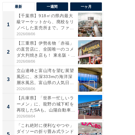
最新
一週間
一ヶ月
【千葉県】918㎡の県内最大
【兵庫
級マーケットから、廃校をリ
ーメン
1
1
ノベした直売所まで。ファ
再現した
ー...
道...
2026/08/06
2026/08/0
【三重県】伊勢名物「赤福」
【三重
の直営店に、全国唯一のコメ
「鈴鹿天
2
2
ダ大判焼き店も！ 東名阪・
は100
伊...
2026/08/06
2026/08/0
立山連峰と富山湾を望む展望
ステラ
風呂に、水深333mの海洋深
詰め放題
3
3
層水風呂。富山県の人気日
00円で「
帰...
2026/08/06
2026/08/0
【兵庫県】「世界一忙しいラ
「ミニオ
ーメン」に、龍野の城下町を
ッグ！ 
4
4
再現したSAも。山陽自動車
ど、夏限
道...
2026/08/04
2026/08/0
「これ絶対に便利なやつや」
【埼玉
ダイソーの折り畳み式ランド
「行田天
5
5