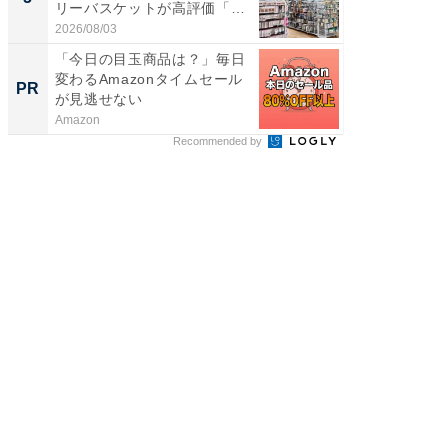
リーバスケットが高評価「使
は和の
わ...
が...
2026/08/03
2026/08/0
「今日の目玉商品は？」毎日
特別な
変わるAmazonタイムセール
「太り
PR
PR
が見逃せない
とは？
Amazon
森永乳業
Recommended by