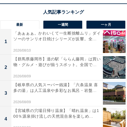
でフル充電できる速さが頼もしいですね！ 定格出力
500Wで小型家電も動かせ、スマホアプリでの遠隔操作
や、停電時も安心なUPS機能まで搭載。コンパクトで持
最新
一週間
一ヶ月
ち運びやすく、車中泊やキャンプ、災害時の備えとして
「あぁぁぁ。かわいくて一生断捨離ムリ」ダイ
ソーのサンリオ日焼けシリーズが反響。全...
も非常に優秀です。
1
2026/08/10
ユーザーからは「充電がとにかく速い」「アプリ操作が
【群馬県藤岡市】道の駅「ららん藤岡」は買い
便利」と高く評価されています。一方で、「もう少し出
物・グルメ・遊びが揃うスポット。全国で...
2
力が欲しかった」という声も。日常の節電から緊急時の
2026/08/09
電源確保までスマートにこなしたい人には、おすすめの
【岐阜県の人気スーパー銭湯】「六条温泉 喜
商品といえそうです。
多の湯」は人工温泉や多彩なお風呂・岩盤...
3
2026/08/09
【宮城県の穴場日帰り温泉】「晴れ温泉」は1
00％源泉掛け流しの天然混合泉を楽しめ...
4