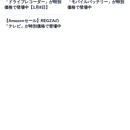
「ドライブレコーダー」が特別
「モバイルバッテリー」が特別
価格で登場中【1月8日】
価格で登場中
Jackery (ジャクリ) ポータブル電源 600 New 640Wh リ
【Amazonセール】REGZAの
ン酸鉄 長寿命 定格出力500W 瞬間最大1000W コンパクト
「テレビ」が特別価格で登場中
1.7時間でフル充電 UPS機能 アプリ遠隔操作 純正弦波
AC100V 50Hz/60Hz対応 車中泊 家庭用 蓄電池 停電対策
台風対策 節電対策 防災対策 ジャクリ
Amazonで見る
Jackeryのポータブル電源「600 New」は現在40％オフ
の特別価格・税込5万1599円で販売中。タイムセールの
終了時期は明らかにされておらず、
在庫がなくなり次第
終了する可能性もあります
。
この商品のおすすめポイントは？
リン酸鉄リチウムイオン電池を採用し、長寿命と安全性
を両立した一台。640Whの容量ながら、わずか1.7時間