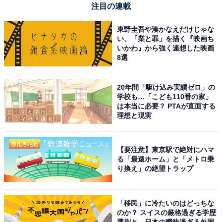
注目の連載
Jackery (ジャクリ) ポータブル電源 1000 New 1070Wh
家庭用 アウトドア用
東野圭吾や湊かなえだけじゃな
い、「業と罪」を描く『映画ち
Amazonで見る
いかわ』から強く連想した映画
8選
Jackery「JE-100」
20年間「駆け込み実績ゼロ」の
学校も…「こども110番の家」
は本当に必要？ PTAが直面する
理想と現実
【要注意】東京駅で絶対にハマ
る「最遠ホーム」と「メトロ乗
り換え」の絶望トラップ
Jackery Explorer 100 Plus ポータブル電源 31000mAh
モバイルバッテリー 99.2Wh/128W 飛行機に持ち込みが可
能 リン酸鉄 小型 1.8時間でフル充電 USB出力 家庭用 ア
「移民」に冷たいのはどっちな
ウトドア用
のか？ スイスの厳格過ぎる学歴
Amazonで見る
選別と、日本の曖昧過ぎる外国