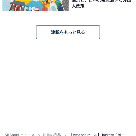
人政策
Jackery「1500 PTB152」
連載をもっと見る
Jackery ポータブル電源 1500 PTB152 大容量 ポータブ
ルバッテリー 1534.68Wh 家庭用 アウトドア用 バックア
ップ電源 節電 停電対策 防災推奨 Twin Turboシステム
PSE認証済 純正弦波 MPPT制御方式採用 AC/DC/USB出力
車中泊 キャンプ 防災 非常用電源 ジャクリ 1500
Amazonで見る
All About ニュース
注目の商品
【Amazonセール】Jackery「ポータブル電源」が特別価格で登場中【1月9日】