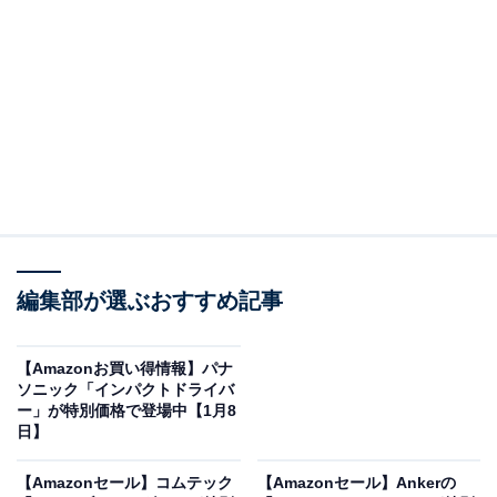
※以下のセール情報は2026年1月9日20時現在のもので
す。値段の変更、売り切れの場合もあります。
※本記事で紹介している商品の購入やサービスの利用により、売上の一部が
オールアバウトに還元されることがあります。
編集部が選ぶおすすめ記事
Jackeryの「ポータブル電源」が“今だけ”の限定
価格に！ 40％オフで登場
【Amazonお買い得情報】パナ
ソニック「インパクトドライバ
ー」が特別価格で登場中【1月8
日】
【Amazonセール】コムテック
【Amazonセール】Ankerの