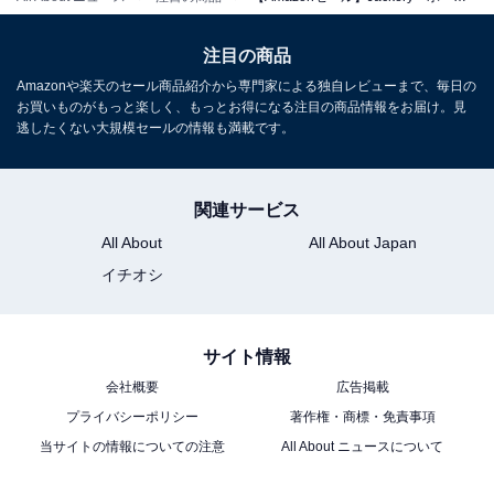
Jackery「ポータブル電源 400」
注目の商品
Amazonや楽天のセール商品紹介から専門家による独自レビューまで、毎日の
お買いものがもっと楽しく、もっとお得になる注目の商品情報をお届け。見
逃したくない大規模セールの情報も満載です。
関連サービス
Jackery ポータブル電源 400 大容量 400Wh 家庭用 バッ
クアップ電源 節電 停電対策 PSE認証済 純正弦波
All About
All About Japan
AC(200W 瞬間最大400W)/DC/USB出力 四つの充電方法
イチオシ
MPPT制御 車中泊 キャンプ アウトドア 防災グッズ 非常
用電源 ソーラー充電 ジャクリ 400
Amazonで見る
サイト情報
会社概要
広告掲載
プライバシーポリシー
著作権・商標・免責事項
Jackery「JE-300D」
当サイトの情報についての注意
All About ニュースについて