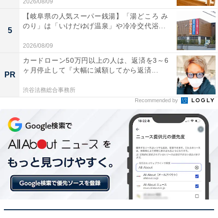
2026/08/09
【岐阜県の人気スーパー銭湯】「湯どころ み
のり」は「いけだゆげ温泉」や冷冷交代浴...
5
2026/08/09
カードローン50万円以上の人は、返済を3～6
ヶ月停止して『大幅に減額してから返済...
PR
渋谷法務総合事務所
Recommended by
【今日チェックしたい】Jackeryの人気商品5選
Jackery「1000 New」