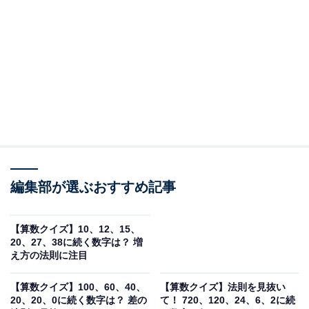
□に入る数字は？
次の数列の法則を考えて、□に入る数字を答えてくださ
い。
0, 1, 1, 2, 3, 5, 8, □
ヒント：1つの数字だけでなく、「前の2つの数字」に注
目して足し算をしてみましょう。
編集部が選ぶおすすめ記事
次ページ
正解を見る
【算数クイズ】10、12、15、
20、27、38に続く数字は？ 増
え方の法則に注目
【算数クイズ】100、60、40、
【算数クイズ】法則を見抜い
20、20、0に続く数字は？ 差の
て！ 720、120、24、6、2に続