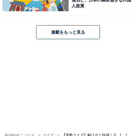
人政策
連載をもっと見る
All About ニュース
クイズ
【算数クイズ】解けると快感！ 0、1、1、2、3、5、8に続く数字は？