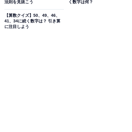
法則を見抜こう
く数字は何？
【算数クイズ】50、49、46、
41、34に続く数字は？ 引き算
に注目しよう
こちらもおすすめ
【算数クイズ】1、2、2、4、8、32に続く数字
は？ 掛け算に注目しよう