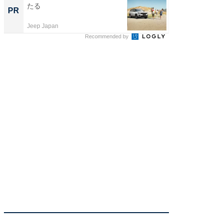
たる
るその
PR
PR
Jeep Japan
COCO VIL
Recommended by