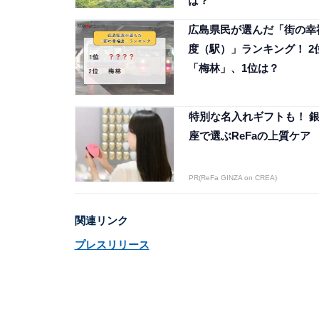
は？
広島県民が選んだ「街の幸
度（駅）」ランキング！ 2
「梅林」、1位は？
特別な名入れギフトも！ 
座で選ぶReFaの上質ケア
PR(ReFa GINZA on CREA)
関連リンク
プレスリリース