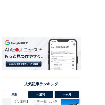
最新
一週間
一ヶ月
【兵庫県】「世界一忙しいラ
「気に