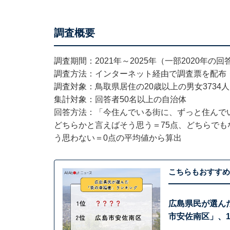
調査概要
調査期間：2021年～2025年（一部2020年の
調査方法：インターネット経由で調査票を配布
調査対象：鳥取県居住の20歳以上の男女3734人
集計対象：回答者50名以上の自治体
回答方法：「今住んでいる街に、ずっと住んでい
どちらかと言えばそう思う＝75点、どちらでも
う思わない＝0点の平均値から算出
こちらもおすすめ
広島県民が選ん
市安佐南区」、