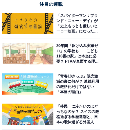
注目の連載
『スパイダーマン：ブラ
ンド・ニュー・デイ』が
「史上もっとも優しいヒ
ーロー映画」になった理
由。予習したい作品は？
20年間「駆け込み実績ゼ
ロ」の学校も…「こども
110番の家」は本当に必
要？ PTAが直面する理想
と現実
「青春18きっぷ」販売激
減の裏に何が？ 連続利用
の厳格化だけではない
「本当の理由」
「移民」に冷たいのはど
っちなのか？ スイスの厳
格過ぎる学歴選別と、日
本の曖昧過ぎる外国人政
策