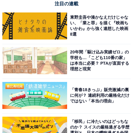
います。
注目の連載
東野圭吾や湊かなえだけじゃな
※回答者のコメントは原文ママです
い、「業と罪」を描く『映画ち
いかわ』から強く連想した映画
8選
20位までの全ランキング結果を見
次ページ
る
20年間「駆け込み実績ゼロ」の
学校も…「こども110番の家」
は本当に必要？ PTAが直面する
理想と現実
「青春18きっぷ」販売激減の裏
に何が？ 連続利用の厳格化だけ
ではない「本当の理由」
「移民」に冷たいのはどっちな
のか？ スイスの厳格過ぎる学歴
選別と、日本の曖昧過ぎる外国