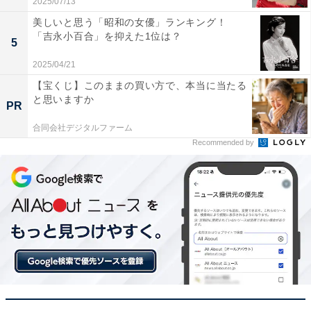
2025/07/13
美しいと思う「昭和の女優」ランキング！
1位：安芸川尻（JR呉線）／評点71.7／偏差値
「吉永小百合」を抑えた1位は？
5
78.9
2025/04/21
安芸川尻は、呉市に位置するJR呉線の駅で、今回が初登
【宝くじ】このままの買い方で、本当に当たる
と思いますか
場となりました。昨年は累計回答者数が30名未満で集計
PR
対象外でしたが、今年は唯一偏差値70台という高い評価
合同会社デジタルファーム
を獲得し、住み続けたい街（駅）ランキングで1位に輝
Recommended by
きました。海や自然に近い立地で、落ち着いた生活環境
が整っている点が支持されています。
居住者からは「今住んでいるアパートの家賃がとても安
い。大家さんが良い人。アパートの周りの環境が良い。
釣り場が近い。治安が良い」「トラブルなく過ごせる。
自然が美しい。穏やかな日を過ごせる」「両親が近くに
いるので面倒を見るのに良い」といった声が寄せられて