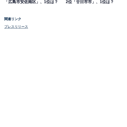
回答方法：「今住んでいる街に、ずっと住んでいた
「広島市安佐南区」、1位は？
2位「廿日市市」、1位は？
いと思う」という設問に対し、そう思う＝100点、
どちらかと言えばそう思う＝75点、どちらでもない
関連リンク
＝50点、どちらかと言えばそう思わない＝25点、そ
プレスリリース
う思わない＝0点とした場合の平均値から算出
2位：七軒茶屋（JR可部線）／評点65.8／偏差値
66.4
七軒茶屋は、広島市安佐南区緑井に位置するJR可部線の
駅です。平坦な市街地にあり、隣駅の緑井駅周辺には大
型商業施設が立地しています。一方で、権現山や阿武
山、太田川支流の古川など自然環境にも恵まれており、
利便性と自然のバランスが取れた住環境が評価されてい
ます。昨年6位から順位を上げ、トップ3入りを果たしま