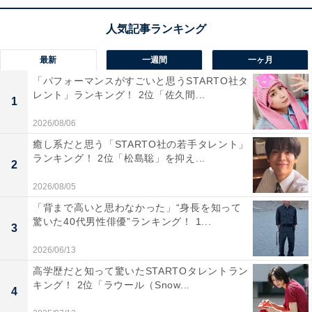
した。
居住者からは「今までで１番住みやすい」「都会過ぎず
最新
一週間
一ヶ月
田舎すぎず」「利便性が良い」といった声が寄せられて
「パフォーマンスがすごいと思うSTARTO社タ
います。
レント」ランキング！ 2位「佐久間...
1
2026/08/06
癒し系だと思う「STARTO社の若手タレント」
ランキング！ 2位「松島聡」を抑え...
2
2026/08/05
「背まで高いと思わなかった」“身長を知って
驚いた40代男性俳優”ランキング！ 1...
3
2026/06/13
高学歴だと知って驚いたSTARTOタレントラン
キング！ 2位「ラウール（Snow...
4