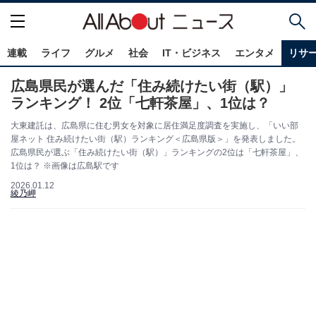
連載
ライフ
グルメ
社会
IT・ビジネス
エンタメ
リサ
広島県民が選んだ「住み続けたい街（駅）」
ランキング！ 2位「七軒茶屋」、1位は？
大東建託は、広島県に住む男女を対象に居住満足度調査を実施し、「いい部
屋ネット 住み続けたい街（駅）ランキング＜広島県版＞」を発表しました。
広島県民が選ぶ「住み続けたい街（駅）」ランキングの2位は「七軒茶屋」、
1位は？ ※画像は広島駅です
2026.01.12
綾乃岬