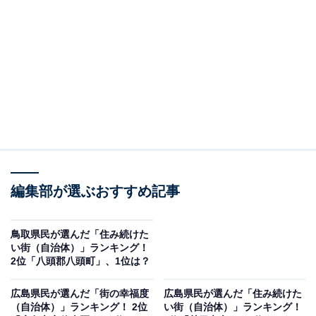
この記事の執筆者：
綾乃岬
All About・All About ニュースの編集者。神奈川県出身。青山学院大
学で英語を専攻し、英語系のサークルにも所属。オールアバウトに
新卒で入社した後、主にAll About・All About ニュースでの企画編集
...続きを読む
を行う。現在はライフスタイル・カルチャー・エンタメなどを中心
に企画編集を担当。とある男性アイドルのファン歴は10年以上。
調査概要
調査期間：2021年～2025年（一部2020年の回答を
編集部が選ぶおすすめ記事
含む）
調査方法：インターネット経由で調査票を配布・回
鳥取県民が選んだ「住み続けた
収
い街（自治体）」ランキング！
調査対象：広島県居住の20歳以上の男女1万9134人
2位「八頭郡八頭町」、1位は？
集計対象：駅徒歩15分以内に居住している回答者が
広島県民が選んだ「街の幸福度
広島県民が選んだ「住み続けた
30名以上の駅
（自治体）」ランキング！ 2位
い街（自治体）」ランキング！