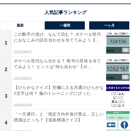
1
2
最新
一週間
一ヶ月
この数字の並び、なんて読む？ ポケベル世代
におなじみの語呂合わせを当ててみよう【...
1
2022/09/27
ポケベル世代なら分かる？ 暗号の意味を当て
てみよう！ ヒントは“待ち合わせ”【ポ...
2
2022/09/22
【ひらがなクイズ】空欄に入る共通のひらがな
2文字は何？ 脳のトレーニングにぴった...
3
2026/01/04
「一方通行」と「指定方向外進行禁止」正しい
標識はどっち？【道路標識クイズ】
4