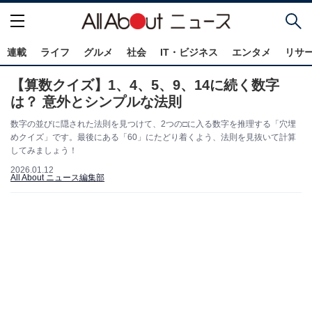
連載
ライフ
グルメ
社会
IT・ビジネス
エンタメ
リサ
【算数クイズ】1、4、5、9、14に続く数字
は？ 意外とシンプルな法則
数字の並びに隠された法則を見つけて、2つの□に入る数字を推理する「穴埋
めクイズ」です。最後にある「60」にたどり着くよう、法則を見抜いて計算
してみましょう！
2026.01.12
All About ニュース編集部