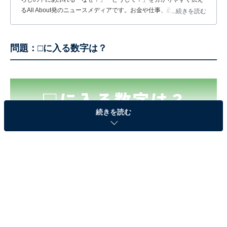
るAll About発のニュースメディアです。お金や仕事、恋愛、ITに関
...続きを読む
する疑問に対して専門家が分かりやすく回答するほか、エンタメ情
報やSNSで話題のトピックスを紹介しています。
問題：□に入る数字は？
続きを読む