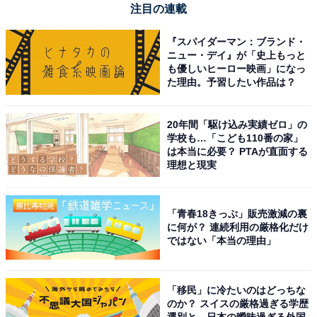
注目の連載
『スパイダーマン：ブランド・
ニュー・デイ』が「史上もっと
も優しいヒーロー映画」になっ
た理由。予習したい作品は？
20年間「駆け込み実績ゼロ」の
学校も…「こども110番の家」
は本当に必要？ PTAが直面する
理想と現実
「青春18きっぷ」販売激減の裏
に何が？ 連続利用の厳格化だけ
ではない「本当の理由」
「移民」に冷たいのはどっちな
のか？ スイスの厳格過ぎる学歴
選別と、日本の曖昧過ぎる外国