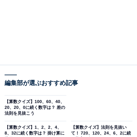
□に入る数字は？
次の数列の法則を考えて、2つの□に入る数字を答えてく
ださい。
1, 4, 5, 9, 14, □, □, 60
ヒント：1つの数字だけでなく、「前の2つの数字」を足
し算してみましょう。その計算結果が次の数字になって
いませんか？
編集部が選ぶおすすめ記事
【算数クイズ】100、60、40、
次ページ
正解を見る
20、20、0に続く数字は？ 差の
法則を見抜こう
【算数クイズ】1、2、2、4、
【算数クイズ】法則を見抜い
8、32に続く数字は？ 掛け算に
て！ 720、120、24、6、2に続