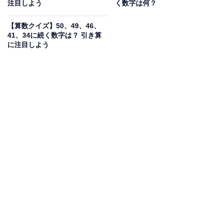
注目しよう
く数字は何？
【算数クイズ】50、49、46、
41、34に続く数字は？ 引き算
に注目しよう
こちらもおすすめ
【算数クイズ】10、12、15、20、27、38に続
く数字は？ 増え方の法則に注目