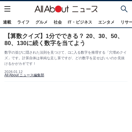
連載
ライフ
グルメ
社会
IT・ビジネス
エンタメ
リサ
【算数クイズ】1分でできる？ 20、30、50、
80、130に続く数字を当てよう
数字の並びに隠された法則を見つけて、□に入る数字を推理する「穴埋めクイ
ズ」です。計算自体は単純な足し算ですが、どの数字を足せばいいのか見抜
けるかがカギです！
2026.01.12
All About ニュース編集部