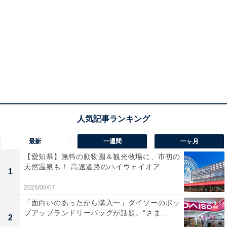
最新
一週間
一ヶ月
【愛知県】無料の動物園＆観光牧場に、市初の
天然温泉も！ 高速道路のハイウェイオア...
1
2026/08/07
「面白いのあったから購入〜」ダイソーのポッ
プアップランドリーバッグが話題。“さま...
2