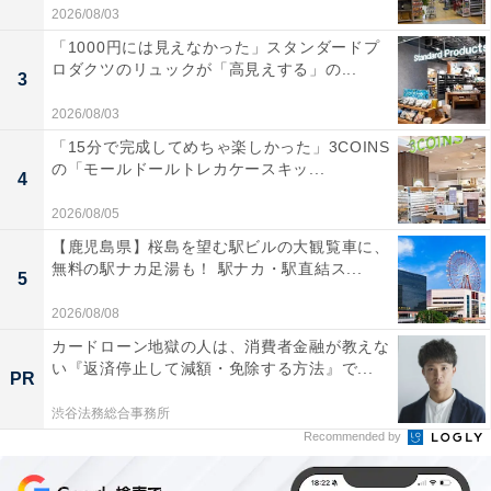
2026/08/03
「1000円には見えなかった」スタンダードプ
ロダクツのリュックが「高見えする」の...
3
2026/08/03
「15分で完成してめちゃ楽しかった」3COINS
の「モールドールトレカケースキッ...
4
2026/08/05
【鹿児島県】桜島を望む駅ビルの大観覧車に、
無料の駅ナカ足湯も！ 駅ナカ・駅直結ス...
5
2026/08/08
カードローン地獄の人は、消費者金融が教えな
い『返済停止して減額・免除する方法』で...
PR
渋谷法務総合事務所
Recommended by