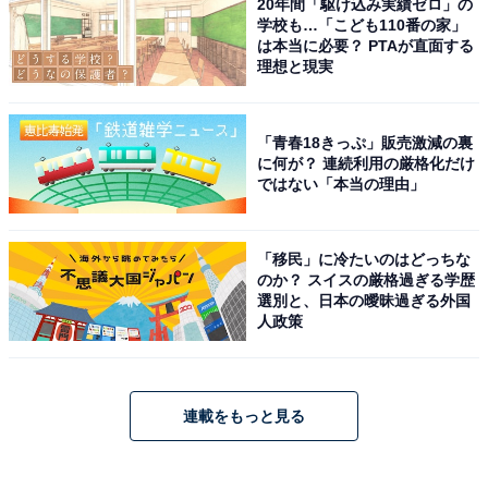
20年間「駆け込み実績ゼロ」の
学校も…「こども110番の家」
は本当に必要？ PTAが直面する
理想と現実
「青春18きっぷ」販売激減の裏
に何が？ 連続利用の厳格化だけ
ではない「本当の理由」
「移民」に冷たいのはどっちな
のか？ スイスの厳格過ぎる学歴
選別と、日本の曖昧過ぎる外国
人政策
連載をもっと見る