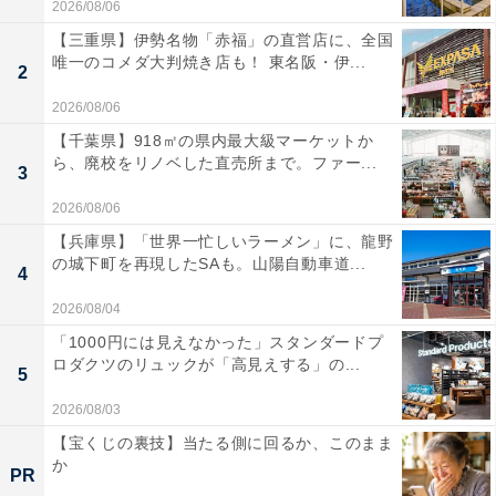
2026/08/06
【三重県】伊勢名物「赤福」の直営店に、全国
唯一のコメダ大判焼き店も！ 東名阪・伊...
2
2026/08/06
【千葉県】918㎡の県内最大級マーケットか
ら、廃校をリノベした直売所まで。ファー...
3
2026/08/06
【兵庫県】「世界一忙しいラーメン」に、龍野
の城下町を再現したSAも。山陽自動車道...
4
2026/08/04
「1000円には見えなかった」スタンダードプ
ロダクツのリュックが「高見えする」の...
5
2026/08/03
【宝くじの裏技】当たる側に回るか、このまま
か
PR