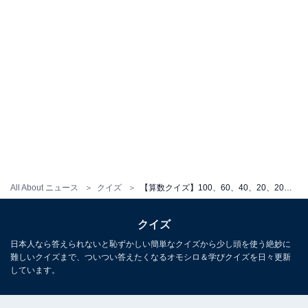
All About ニュース
クイズ
【算数クイズ】100、60、40、20、20、0に続く数字は？ 差の法則を見抜こう
クイズ
日本人なら答えられないと恥ずかしい簡単なクイズから少し頭を使う絶妙に
難しいクイズまで、ついつい答えたくなるオモシロ＆学びクイズを日々更新
しています。