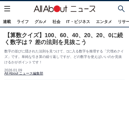
連載
ライフ
グルメ
社会
IT・ビジネス
エンタメ
リサ
【算数クイズ】100、60、40、20、20、0に続
く数字は？ 差の法則を見抜こう
数字の並びに隠された法則を見つけて、□に入る数字を推理する「穴埋めクイ
ズ」です。単純な引き算の繰り返しですが、どの数字を使えばいいのか見抜
けるかがポイントです！
2026.01.09
All About ニュース編集部