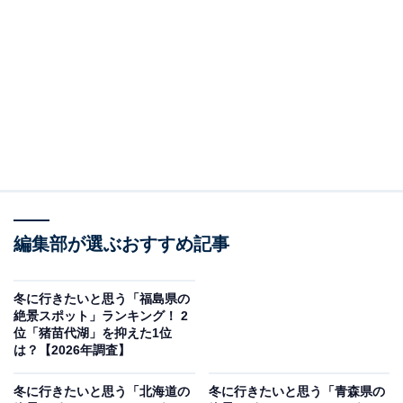
＞8位までの全ランキング結果を見る
この記事の執筆者：
坂上 恵
All About ニュースの編集者。オールアバウトに入社後、SNSトレン
ドにフォーカスした記事執筆やSEOライティングの経験を経て、の
ちにAll About ニュースチームのメンバーに加入。現在は旅行・カル
...続きを読む
チャー・エンタメなどを中心に企画編集を担当。東京都出身。居酒
屋巡りとスポーツ観戦が生きがい。
調査概要
編集部が選ぶおすすめ記事
調査期間：2026年1月7～8日
調査方法：インターネット調査
冬に行きたいと思う「福島県の
絶景スポット」ランキング！ 2
調査対象：全国10〜60代の男女250人
位「猪苗代湖」を抑えた1位
は？【2026年調査】
※本調査は全国250人を対象に実施したもので、結
冬に行きたいと思う「北海道の
冬に行きたいと思う「青森県の
果は回答者の意見を集計したものであり、全体の意