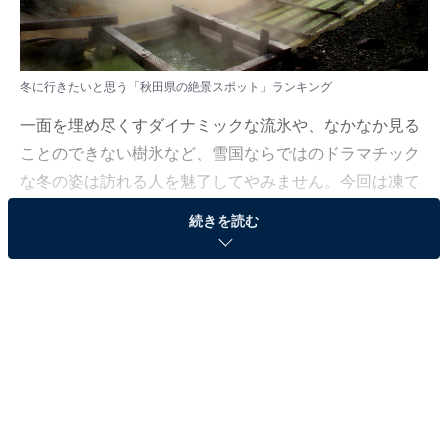
冬に行きたいと思う「秋田県の絶景スポット」ランキング
一面を埋め尽くすダイナミックな流氷や、なかなか見る
ことのできない樹氷など、雪国ならではのドラマチック
な冬の姿は訪れる人を魅了してやみません。今回は凍て
つく寒さがあるからこそ輝きを増す、この季節にしか拝
続きを読む
めない絶景に注目しました。
All About ニュース編集部では、2026年1月7〜8日の期
間、全国10〜60代の男女250人を対象に、「冬に行きた
い絶景スポットに関するアンケート」を実施しました。
その中から、冬に行きたいと思う「秋田県の絶景スポッ
ト」ランキングの結果をご紹介します。