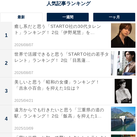
回答者からは「極寒の中の温泉は最高です。温泉こそ冬
最新
一週間
一ヶ月
にいくべきだと思います」（30代女性／北海道）、「一
癒し系だと思う「STARTO社の30代タレン
面の雪と立ちのぼる湯気が合わさり、冬にしか味わえな
ト」ランキング！ 2位「伊野尾慧」を...
1
い幻想的な雰囲気を感じられるから！！」（10代女性／
2026/08/07
新潟県）、「雪見露天風呂から眺める景色がきれいだか
世界で活躍できると思う「STARTO社の若手タ
らです」（40代女性／富山県）といった声が集まりまし
レント」ランキング！ 2位「目黒蓮...
2
た。
2026/08/07
美しいと思う「昭和の女優」ランキング！
「吉永小百合」を抑えた1位は？
3
2025/04/21
遠方からでも行きたいと思う「三重県の道の
駅」ランキング！ 2位「飯高」を抑えた1...
4
2025/10/09