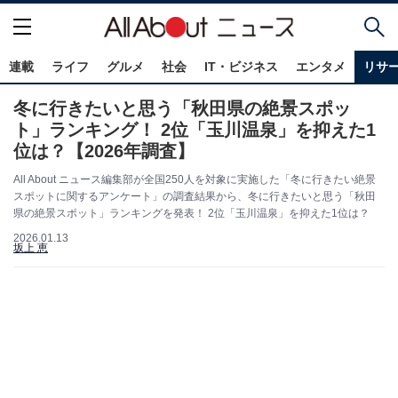
連載
ライフ
グルメ
社会
IT・ビジネス
エンタメ
リサ
冬に行きたいと思う「秋田県の絶景スポッ
ト」ランキング！ 2位「玉川温泉」を抑えた1
位は？【2026年調査】
All About ニュース編集部が全国250人を対象に実施した「冬に行きたい絶景
スポットに関するアンケート」の調査結果から、冬に行きたいと思う「秋田
県の絶景スポット」ランキングを発表！ 2位「玉川温泉」を抑えた1位は？
2026.01.13
坂上 恵