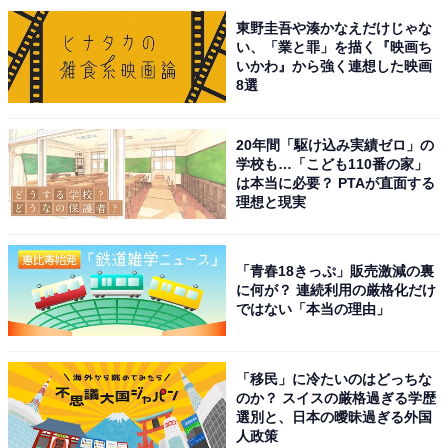
東野圭吾や湊かなえだけじゃな
回答者からは「深いから冬でも凍らないのが、雪とベス
い、「業と罪」を描く『映画ち
いかわ』から強く連想した映画
トマッチして、絶景だから」（20代男性／兵庫県）、
8選
「田沢湖周辺は犬連れも散策できると聞いたため。犬と
一緒に行けるから」（20代女性／東京都）、「日本一の
20年間「駆け込み実績ゼロ」の
深さを誇るため冬でも凍ることなく、深い藍色の湖面が
学校も…「こども110番の家」
は本当に必要？ PTAが直面する
周囲の雪山と鮮やかな対比を見せる。雪を冠した辰子像
理想と現実
が静かに佇む光景は非常に神秘的。静まり返った湖畔に
広がる白と青の世界は、心に深く刻まれる静かな美しさ
を持つ」（60代男性／大阪府）といった声が集まりまし
「青春18きっぷ」販売激減の裏
に何が？ 連続利用の厳格化だけ
た。
ではない「本当の理由」
※回答者からのコメントは原文ママです
「移民」に冷たいのはどっちな
のか？ スイスの厳格過ぎる学歴
選別と、日本の曖昧過ぎる外国
人政策
次ページ
8位までのランキング結果を見る