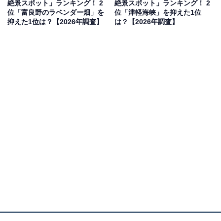
絶景スポット」ランキング！ 2
絶景スポット」ランキング！ 2
見を断定的に示すものではありません
位「富良野のラベンダー畑」を
位「津軽海峡」を抑えた1位
抑えた1位は？【2026年調査】
は？【2026年調査】
2位：玉川温泉（仙北市）／47票
2位にランクインしたのは、日本一の強酸性と湧出量を
誇る温泉として有名な「玉川温泉」地区です。冬季は、
本館の「玉川温泉」が休館となりますが、姉妹館の「新
玉川温泉」は営業を続けており、雪国の秘湯を堪能でき
ます。豪雪地帯のため12月〜4月中旬は一般車両の通行
が制限されますが、バスを利用して訪れることができる
この地は、まさに冬の絶景スポット。真っ白な雪の中に
立ち昇るダイナミックな湯煙は、自然のエネルギーを視
覚的に感じさせてくれます。