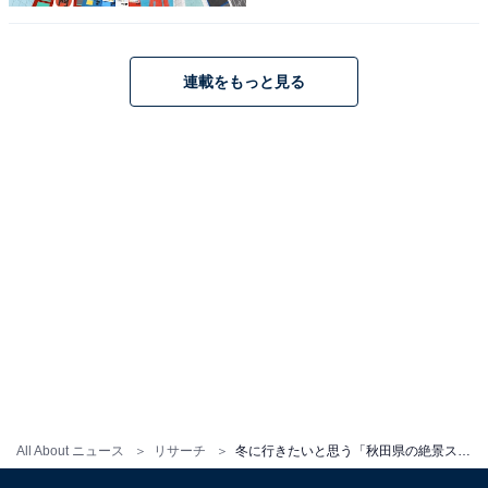
連載をもっと見る
こちらもおすすめ
All About ニュース
リサーチ
冬に行きたいと思う「秋田県の絶景スポット」ランキング！ 2位「玉川温泉」を抑えた1位は？【2026年調査】
冬に行きたいと思う「山形県の絶景スポット」
ランキング！ 2位「銀山遊歩道」を抑えた1位