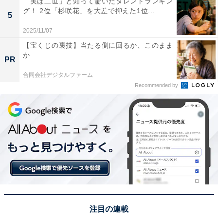
「実は二世」と知って驚いたタレントランキン
グ！ 2位「杉咲花」を大差で抑えた1位...
5
2025/11/07
【宝くじの裏技】当たる側に回るか、このまま
か
PR
1位：田沢湖（仙北市）／80票
合同会社デジタルファーム
Recommended by
1位に輝いたのは、同じく仙北市に位置する「田沢湖」
でした。日本で最も深い湖として知られる田沢湖は、冬
でもその深さゆえに湖面が凍ることはありません。雪化
粧を纏った周囲の山々と、深い青色を湛えた湖面が織り
なすコントラストは、冬にしか見られない神秘的な美し
さです。特に、湖の象徴である「たつこ像」が雪の中に
佇む姿は、静寂に満ちた絶景として多くの観光客の心を
捉えています。東北の厳しい冬の中で、澄み渡る空気と
共に眺める湖水は、秋田県を代表する冬の風景といえる
注目の連載
でしょう。