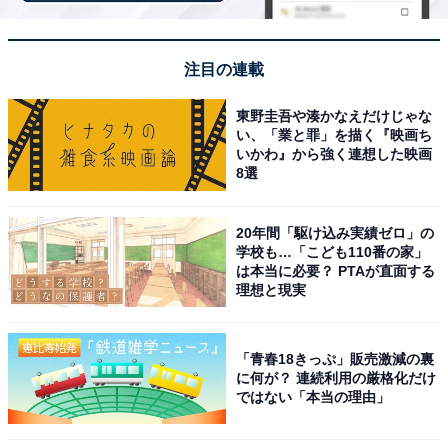
峰・北アルプス・中央アルプス・南アルプス、さらには
富士山まで見渡せるポイントもあり、まさに『空の上を
走る』ような爽快感を得ることができるから」（50代男
注目の連載
性／東京都）、「ビーナスラインは標高が高く、冬は
山々の雪景色が広がる絶景ルートです。道が開けていて
東野圭吾や湊かなえだけじゃな
い、「業と罪」を描く『映画ち
視界が広く、晴れた日は遠くの山々まで見渡せるのが魅
いかわ』から強く連想した映画
力です。冬の静けさの中を走ると特別な雰囲気を味わえ
8選
るため選びました」（40代男性／北海道）といった声が
集まりました。
20年間「駆け込み実績ゼロ」の
学校も…「こども110番の家」
は本当に必要？ PTAが直面する
理想と現実
※回答者からのコメントは原文ママです
「青春18きっぷ」販売激減の裏
次ページ
10位までのランキング結果を見る
に何が？ 連続利用の厳格化だけ
ではない「本当の理由」