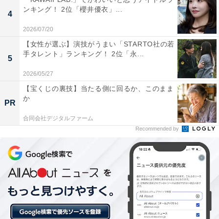
湖）／89票
ンキング！ 2位「櫻井優衣」...
4
圧倒的な1位に輝いたのは、日本屈指の山岳ドライブコ
2026/07/20
ース「ビーナスライン」でした。冬期は一部通行止め区
【女性が選ぶ】演技がうまい「STARTO社の若
手タレント」ランキング！ 2位「永...
間があるものの、霧ヶ峰周辺などで見られる一面の雪原
5
と青空の対比は、言葉を失うほどの美しさです。運が良
2026/05/27
ければ、木々が真っ白に凍りつく「樹氷」や、ダイヤモ
【宝くじの裏技】当たる側に回るか、このまま
ンドダストのように輝く雪景色に出会えることも。標高
か
PR
約2000メートルの高地から見渡す、真っ白に染まったア
合同会社デジタルファーム
ルプスの山々のパノラマは、冬の長野ドライブの醍醐味
Recommended by
といえます。
回答者からは「異世界に来たような非日常的な景色を味
わえるため」（30代女性／愛知県）、「ビーナスライン
は、標高1,400m以上の高原地帯を走る全長約76kmの山
岳道路。視界を遮るものが少なく、走りながら八ヶ岳連