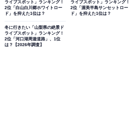
ライブスポット」ランキング！
ライブスポット」ランキング！
2位「白山白川郷ホワイトロー
2位「渥美半島サンセットロー
ド」を抑えた1位は？
ド」を抑えた1位は？
2位：白樺湖周遊道路／38票
冬に行きたい「山梨県の絶景ド
ライブスポット」ランキング！
2位「河口湖周遊道路」、1位
2位は、高原のリゾート地として名高い「白樺湖周遊道
は？【2026年調査】
路」です。冬の白樺湖は、周囲の白樺の木々が雪をまと
い、湖面が結氷することもある幻想的な世界へと変わり
ます。静まり返った湖畔を車で巡れば、まるで北欧の風
景のような美しさに出会えるでしょう。周辺にはスキー
場も多く、雪遊びを楽しむ人々を遠目に眺めながら、白
銀の高原ドライブを快適に楽しめるルートとして、多く
の冬ドライブ好きから支持を得ています。
回答者からは「富士山見え、雪も多い綺麗な山に囲まれ
て絶景が楽しめる」（30代女性／宮城県）、「雪に包ま
れた湖と高原のコントラストが美しいです」（60代男性