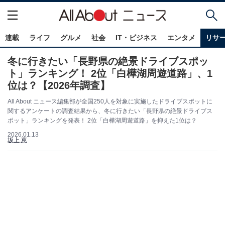
連載
ライフ
グルメ
社会
IT・ビジネス
エンタメ
リサ
冬に行きたい「長野県の絶景ドライブスポッ
ト」ランキング！ 2位「白樺湖周遊道路」、1
位は？【2026年調査】
All About ニュース編集部が全国250人を対象に実施したドライブスポットに
関するアンケートの調査結果から、冬に行きたい「長野県の絶景ドライブス
ポット」ランキングを発表！ 2位「白樺湖周遊道路」を抑えた1位は？
2026.01.13
坂上 恵