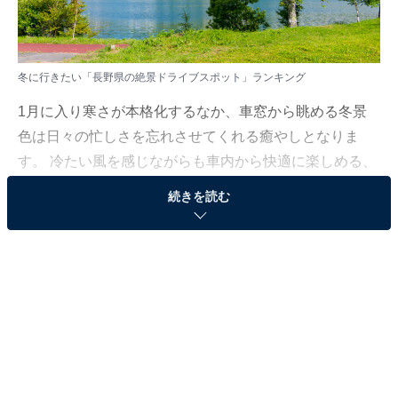
冬に行きたい「長野県の絶景ドライブスポット」ランキング
1月に入り寒さが本格化するなか、車窓から眺める冬景
色は日々の忙しさを忘れさせてくれる癒やしとなりま
す。 冷たい風を感じながらも車内から快適に楽しめる、
今の時期にぴったりの美しい目的地をまとめました。
続きを読む
All About ニュース編集部では、2026年1月6日の期間、
全国10〜60代の男女250人を対象に、ドライブスポット
に関するアンケートを実施しました。その中から、冬に
行きたい「長野県の絶景ドライブスポット」ランキング
の結果をご紹介します。
＞10位までの全ランキング結果を見る