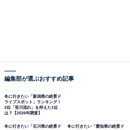
この記事の執筆者：
坂上 恵
All About ニュースの編集者。オールアバウトに入社後、SNSトレン
ドにフォーカスした記事執筆やSEOライティングの経験を経て、の
ちにAll About ニュースチームのメンバーに加入。現在は旅行・カル
...続きを読む
チャー・エンタメなどを中心に企画編集を担当。東京都出身。居酒
屋巡りとスポーツ観戦が生きがい。
調査概要
編集部が選ぶおすすめ記事
調査期間：2026年1月6日
調査方法：インターネット調査
調査対象：全国10〜60代の男女250人
冬に行きたい「新潟県の絶景ド
ライブスポット」ランキング！
2位「笹川流れ」を抑えた1位
※本調査は全国250人を対象に実施したもので、結
は？【2026年調査】
果は回答者の意見を集計したものであり、全体の意
冬に行きたい「石川県の絶景ド
冬に行きたい「愛知県の絶景ド
見を断定的に示すものではありません