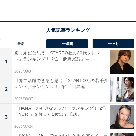
／新潟県）、「すごく景色が綺麗だから」（30代女性／
兵庫県）といった声が集まりました。
最新
一週間
一ヶ月
癒し系だと思う「STARTO社の30代タレン
ト」ランキング！ 2位「伊野尾慧」を...
1
2026/08/07
世界で活躍できると思う「STARTO社の若手タ
レント」ランキング！ 2位「目黒蓮...
2
2026/08/07
「HANA」の好きなメンバーランキング！ 2位
「YURI」を抑えた1位は？【20...
3
2026/07/24
1位：ビーナスライン（美ヶ原高原～霧ヶ峰～白樺
「KAWAII LAB.」でかわいいと思うアイドルラ