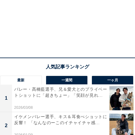
最新
一週間
一ヶ月
バレー・髙橋藍選手、兄＆愛犬とのプライベー
トショットに「超きちょー」「笑顔が見れ...
1
2026/03/08
イケメンバレー選手、キス＆耳食べショットに
反響！ 「なんなのーこのイチャイチャ感...
2