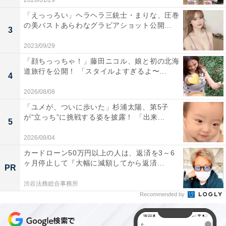
2026/01/29
「えっっろい」ヘラヘラ三銃士・まりな、圧巻
の美バストあらわなグラビアショット公開...
3
2023/09/29
「顔ちっっちゃ！」藤田ニコル、娘と初の北海
道旅行を公開！ 「スタイルよすぎるよ〜...
4
2026/08/08
「ユメが、ついに歩いた」杉浦太陽、第5子
が“立っち”に挑戦する姿を披露！ 「出来...
5
2026/08/04
カードローン50万円以上の人は、返済を3～6
ヶ月停止して『大幅に減額してから返済...
PR
渋谷法務総合事務所
Recommended by