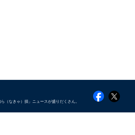
知ら（なきゃ）損」ニュースが盛りだくさん。