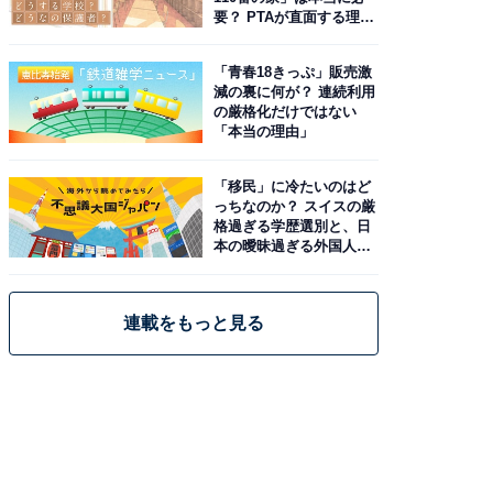
要？ PTAが直面する理想
と現実
「青春18きっぷ」販売激
減の裏に何が？ 連続利用
の厳格化だけではない
「本当の理由」
「移民」に冷たいのはど
っちなのか？ スイスの厳
格過ぎる学歴選別と、日
本の曖昧過ぎる外国人政
策
連載をもっと見る