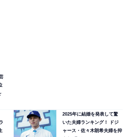
芸
位
を
2025年に結婚を発表して驚
ラ
いた夫婦ランキング！ ドジ
生
ャース・佐々木朗希夫婦を抑