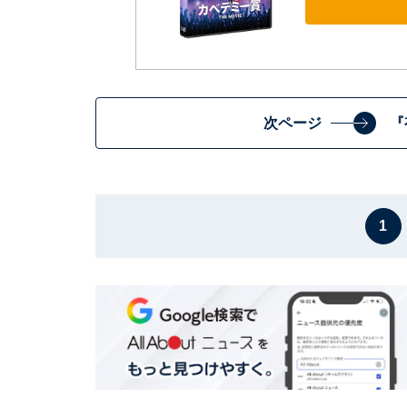
次ページ
『
1