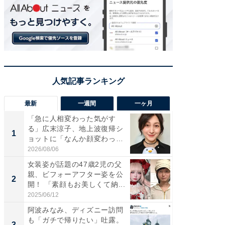
最新
一週間
一ヶ月
「急に人相変わった気がす
「さす
る」広末涼子、地上波復帰シ
は」高
1
1
ョットに「なんか顔変わっ
災地を
た」の...
「カ...
2026/08/06
2026/08/0
女装姿が話題の47歳2児の父
「女の
親、ビフォーアフター姿を公
介、バ
2
2
開！ 「素顔もお美しくて納...
らのプレ
愛...
2025/06/12
2026/08/0
阿波みなみ、ディズニー訪問
「好感
も「ガチで帰りたい」吐露。
や、“マ
3
3