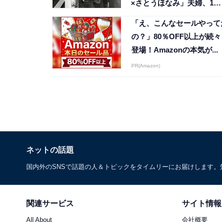
×さとうほなみ」夫婦、1位
は？
「え、こんなセールやって
の？」80％OFF以上が続々
登場！Amazonの本気が...
PR(Amazon)
ネットの話題
国内外のSNSで話題の人＆トピックをタイムリーにお届けします
関連サービス
サイト情報
All About
会社概要