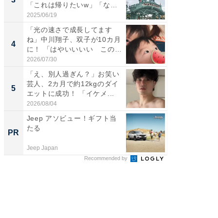
「これは帰りたいw」「なん
画変更
ち...
財...
2025/06/19
2026/07/3
「光の速さで成長してます
「脚が
ね」中川翔子、双子が10カ月
横川尚
4
4
に！ 「はやいいいい この
ムキな姿
前...
刃...
2026/07/30
2026/08/0
「え、別人過ぎん？」お笑い
「2人と
芸人、2カ月で約12kgのダイ
團十郎
5
5
エットに成功！ 「イケメ...
「後ろ
「...
2026/08/04
2026/08/0
Jeep アソビュー！ギフト当
拡大中
たる
資初心
PR
PR
Jeep Japan
東京証券
Recommended by