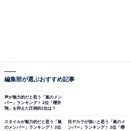
2位に入ったのは、二宮和也さんです。
歌手としてはもちろん、バラエティー番組や演技派俳優
としても活躍。2006年の映画『硫黄島からの手紙』では
編集部が選ぶおすすめ記事
ハリウッドデビューを果たしています。すっと通った鼻
筋と残す柔らかな輪郭が特徴的で、その横顔は知的で優
声が魅力的だと思う「嵐のメン
しい雰囲気を醸し出しています。
バー」ランキング！ 2位「櫻井
翔」を抑えた圧倒的1位は？
回答者からは、「映画などよく出られておりますが、バ
スタイルが魅力的だと思う「嵐
目ヂカラが強いと思う「嵐のメ
ラエティーではふざけている印象もありますが、演技を
のメンバー」ランキング！ 2位
ンバー」ランキング！ 2位「櫻