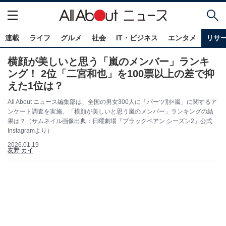
連載
ライフ
グルメ
社会
IT・ビジネス
エンタメ
リサ
横顔が美しいと思う「嵐のメンバー」ランキ
ング！ 2位「二宮和也」を100票以上の差で抑
えた1位は？
All About ニュース編集部は、全国の男女300人に「パーツ別×嵐」に関するア
ンケート調査を実施。「横顔が美しいと思う嵐のメンバー」ランキングの結
果は？（サムネイル画像出典：日曜劇場『ブラックペアン シーズン2』公式
Instagramより）
2026.01.19
友野 カイ