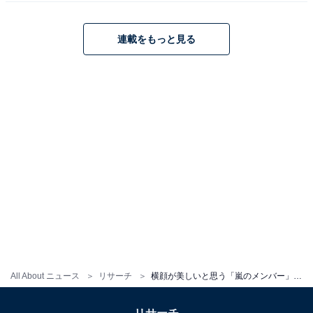
連載をもっと見る
松本潤さんに関する商品をAmazonで見る
※回答者からのコメントは原文ママです
この記事の執筆者：
友野 カイ
フリーライター及び編集補佐。スポーツの現場を取材する傍ら、テ
レビ好きが高じて複数のエンタメメディアでも執筆。中でもお笑
い・バラエティ番組を網羅的に視聴し、エンタメ関連の情報収集源
...続きを読む
も大半がテレビから。宣伝会議「編集･ライター養成講座 総合コー
ス」修了。
All About ニュース
リサーチ
横顔が美しいと思う「嵐のメンバー」ランキング！ 2位「二宮和也」を100票以上の差で抑えた1位は？
5位までの全ランキング結果を見
次ページ