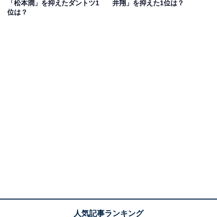
されているとどの角度からも美しいです」（40代女性／
「松本潤」を抑えたダントツ1
井翔」を抑えた1位は？
位は？
愛知県）、「横から見てもシャープな顔でナチュラルで
美しいです」（50代女性／島根県）、「いまもなお昔と
変わらないビジュをキープしており、いつまで経っても
美しい！」（20代女性／埼玉県）、「横顔のラインが綺
麗だから。鼻筋がすっと通っている」（20代女性／神奈
川県）といった声が寄せられました。
二宮和也さんに関する商品をAmazonで見る