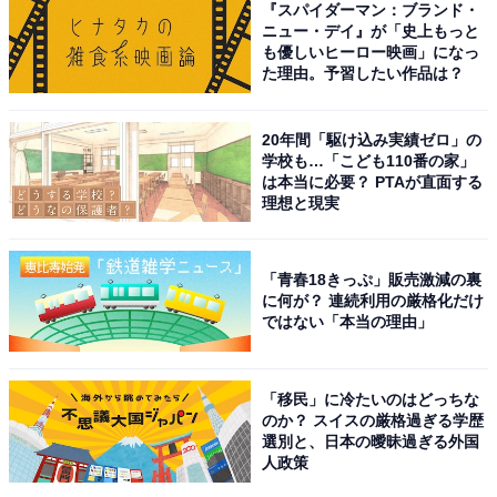
『スパイダーマン：ブランド・
俳優業ではドラマ『花より男子』シリーズ（TBS系）や
ニュー・デイ』が「史上もっと
NHK大河ドラマ『どうする家康』などに出演。はっきり
も優しいヒーロー映画」になっ
た理由。予習したい作品は？
とした顔立ちが特徴的で、画面越しでも存在感を放ちま
す。通った鼻筋とシャープな輪郭からなる横顔は、多く
20年間「駆け込み実績ゼロ」の
のファンを魅了しています。
学校も…「こども110番の家」
は本当に必要？ PTAが直面する
理想と現実
アンケート回答者からは、「鼻が高くくっきりしてるた
めとても爽やかな印象を持っています」（10代女性／千
葉県）、「鼻筋やフェイスラインがはっきりしていて、
「青春18きっぷ」販売激減の裏
横から見たときのバランスがとても整っていると思うか
に何が？ 連続利用の厳格化だけ
ではない「本当の理由」
ら」（30代男性／富山県）、「顔立ちがハッキリしてい
るから」（20代女性／宮城県）、「松本さんの横顔は、
額から鼻筋、顎にかけてのラインが非常に整っていて、
「移民」に冷たいのはどっちな
のか？ スイスの厳格過ぎる学歴
まるで彫刻のようで、美しいから」（50代男性／広島
選別と、日本の曖昧過ぎる外国
県）などの理由があがりました。
人政策