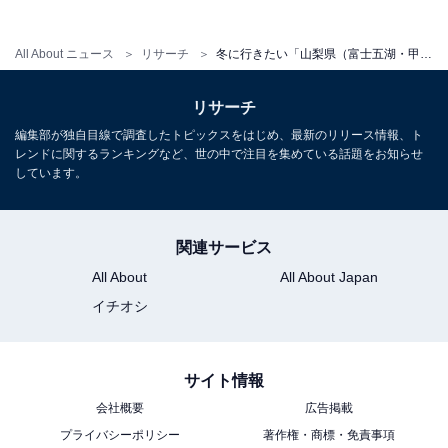
All About ニュース
リサーチ
冬に行きたい「山梨県（富士五湖・甲府・山梨エリア）の温泉地」ランキング！ 2位「山中湖温泉」を抑えた1位は？
リサーチ
編集部が独自目線で調査したトピックスをはじめ、最新のリリース情報、ト
レンドに関するランキングなど、世の中で注目を集めている話題をお知らせ
1
2
しています。
関連サービス
All About
All About Japan
イチオシ
サイト情報
会社概要
広告掲載
プライバシーポリシー
著作権・商標・免責事項