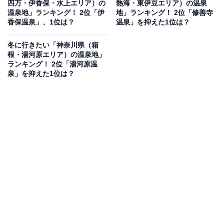
四万・伊香保・水上エリア）の
熱海・東伊豆エリア）の温泉
果は回答者の意見を集計したものであり、全体の意
温泉地」ランキング！ 2位「伊
地」ランキング！ 2位「修善寺
見を断定的に示すものではありません
香保温泉」、1位は？
温泉」を抑えた1位は？
冬に行きたい「神奈川県（箱
根・湯河原エリア）の温泉地」
2位：山中湖温泉／81票
ランキング！ 2位「湯河原温
泉」を抑えた1位は？
2位は、富士五湖の中でも最も富士山に近い「山中湖温
泉」です。最大の魅力は、冬の澄んだ空気の中で眺める
「ダイヤモンド富士」や、冠雪した迫力ある富士山の絶
景。特に露天風呂からは、朝日に照らされてピンク色に
染まる「紅富士」を眺めながらの入浴が可能で、他では
味わえない贅沢なひとときを過ごせます。標高が高いた
め寒さは厳しいですが、その分温泉の温かさが身に染
み、心身ともにリフレッシュさせるのに最適なエリアで
す。