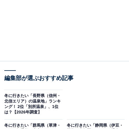
＞5位までの全ランキング結果を見る
この記事の執筆者：
坂上 恵
All About ニュースの編集者。オールアバウトに入社後、SNSトレン
ドにフォーカスした記事執筆やSEOライティングの経験を経て、の
ちにAll About ニュースチームのメンバーに加入。現在は旅行・カル
...続きを読む
チャー・エンタメなどを中心に企画編集を担当。東京都出身。居酒
屋巡りとスポーツ観戦が生きがい。
編集部が選ぶおすすめ記事
調査概要
調査期間：2026年1月6日
冬に行きたい「長野県（信州・
調査方法：インターネット調査
北信エリア）の温泉地」ランキ
ング！ 2位「別所温泉」、1位
調査対象：全国10〜60代の男女250人
は？【2026年調査】
※本調査は全国250人を対象に実施したもので、結
冬に行きたい「群馬県（草津・
冬に行きたい「静岡県（伊豆・