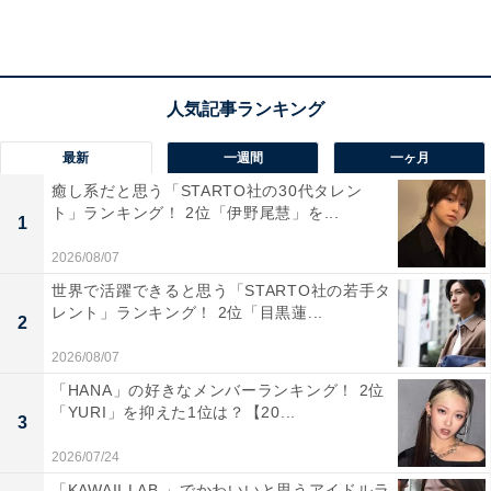
回答者からは「個人的に1番富士山が綺麗に見えるか
ら」（40代女性／神奈川県）、「富士山に最も近い湖の
山中湖周辺の温泉で、静かで落ち着いた宿が多く、大人
の冬旅向きで、氷点下の澄んだ空気と温泉の対比が心地
よいからです」（60代女性／愛知県）、「山中湖周辺の
最新
一週間
一ヶ月
温泉地の冬の時期は、富士山の朝焼け『紅富士』が見え
癒し系だと思う「STARTO社の30代タレン
る絶景のロケーションとなるので」（50代男性／大阪
ト」ランキング！ 2位「伊野尾慧」を...
1
府）といった声が集まりました。
2026/08/07
世界で活躍できると思う「STARTO社の若手タ
レント」ランキング！ 2位「目黒蓮...
2
2026/08/07
「HANA」の好きなメンバーランキング！ 2位
「YURI」を抑えた1位は？【20...
3
2026/07/24
「KAWAII LAB.」でかわいいと思うアイドルラ