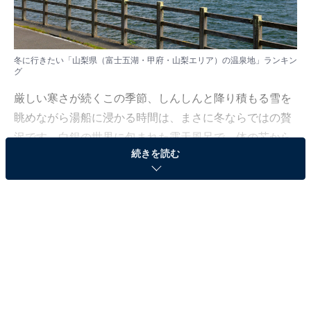
冬に行きたい「山梨県（富士五湖・甲府・山梨エリア）の温泉地」ランキン
グ
厳しい寒さが続くこの季節、しんしんと降り積もる雪を
眺めながら湯船に浸かる時間は、まさに冬ならではの贅
沢です。白銀の世界に包まれた露天風呂で、体の芯から
続きを読む
じんわりと温まり、日々の疲れをリセットしてみません
か。
All About ニュース編集部では、2026年1月6日の期間、
全国10〜60代の男女250人を対象に、温泉地に関するア
ンケートを実施しました。その中から、冬に行きたい
「山梨県（富士五湖・甲府・山梨エリア）の温泉地」ラ
ンキングの結果をご紹介します。