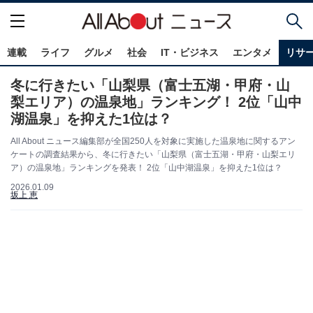
連載
ライフ
グルメ
社会
IT・ビジネス
エンタメ
リサ
冬に行きたい「山梨県（富士五湖・甲府・山
梨エリア）の温泉地」ランキング！ 2位「山中
湖温泉」を抑えた1位は？
All About ニュース編集部が全国250人を対象に実施した温泉地に関するアン
ケートの調査結果から、冬に行きたい「山梨県（富士五湖・甲府・山梨エリ
ア）の温泉地」ランキングを発表！ 2位「山中湖温泉」を抑えた1位は？
2026.01.09
坂上 恵