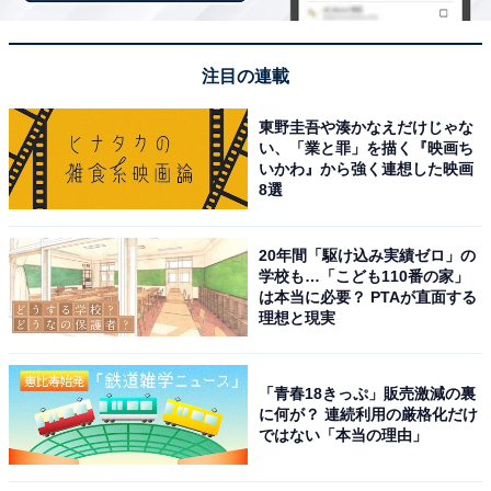
る確率が高く、温泉と絶景を同時に楽しめる点が魅力で
す。湖と雪化粧した富士山の組み合わせは冬ならでは
注目の連載
で、非日常感があります。観光施設も多く、冬でも楽し
みやすいと感じました」（20代男性／静岡県）、「雪化
東野圭吾や湊かなえだけじゃな
粧した富士山を眺めながら、温かい温泉に入ってのんび
い、「業と罪」を描く『映画ち
いかわ』から強く連想した映画
りしたいから」（30代女性／石川県）、「河口湖温泉の
8選
最大の魅力は、露天風呂から富士山と河口湖を同時に眺
められること。言語を絶する美しさと紹介されるほど、
20年間「駆け込み実績ゼロ」の
景観の評価が高い温泉地だから」（50代男性／東京都）
学校も…「こども110番の家」
といった声が集まりました。
は本当に必要？ PTAが直面する
理想と現実
※回答者からのコメントは原文ママです
「青春18きっぷ」販売激減の裏
に何が？ 連続利用の厳格化だけ
ではない「本当の理由」
次ページ
5位までのランキング結果を見る