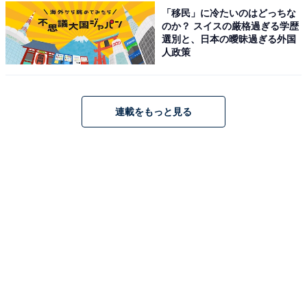
「移民」に冷たいのはどっちな
のか？ スイスの厳格過ぎる学歴
選別と、日本の曖昧過ぎる外国
人政策
連載をもっと見る
こちらもおすすめ
冬に行きたい「栃木県（日光・鬼怒川・那須エ
リア）の温泉地」ランキング！ 2位「那須湯本
温泉」を抑えた1位は？