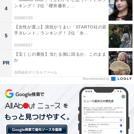
ンキング！ 2位「櫻井優衣」...
4
2026/07/20
【女性が選ぶ】演技がうまい「STARTO社の若
手タレント」ランキング！ 2位「永...
5
1位：河口湖温泉／136票
2026/05/27
【宝くじの裏技】当たる側に回るか、このまま
1位に輝いたのは、日本有数の観光地である「河口湖温
か
PR
泉」です。湖畔沿いに多くの旅館やホテルが立ち並び、
多くの客室から富士山と河口湖のパノラマビューを楽し
合同会社デジタルファーム
Recommended by
めます。冬の期間は「河口湖・冬花火」が開催され、夜
空を彩る花火を温泉や温かい部屋から眺めることができ
るのも大きなポイント。周辺には富士急ハイランドや鳴
沢氷穴などのスポットもあり、アクティブ派から静かに
過ごしたい派まで満足度の高い滞在が叶います。
回答者からは「河口湖温泉は冬に富士山がきれいに見え