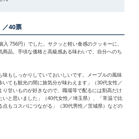
／40票
個入 756円）でした。サクッと軽い食感のクッキーに、
気商品。手頃な価格と高級感ある味わいで、自分へのち
も味もしっかりしていておいしいです。メープルの風味
歩いても観光の間に旅気分が味わえます」（30代女性／
より甘いものが好きなので、職場等で配るには割高だけ
たいと思いました」（40代女性／埼玉県）、「常温で比
る点もコスパにつながる」（30代男性／茨城県）などの