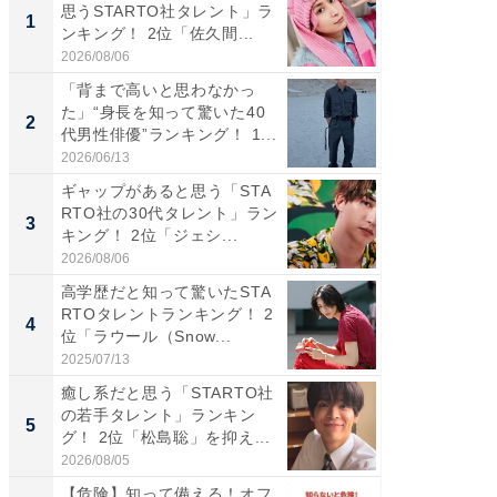
思うSTARTO社タレント」ラ
タレント
1
1
ンキング！ 2位「佐久間...
「井ノ原
2026/08/06
2026/08/0
「背まで高いと思わなかっ
癒し系だ
た」“身長を知って驚いた40
の若手
2
2
代男性俳優”ランキング！ 1...
グ！ 2
2026/06/13
2026/08/0
ギャップがあると思う「STA
ギャップ
RTO社の30代タレント」ラン
RTO社
3
3
キング！ 2位「ジェシ...
キング！
2026/08/06
2026/08/0
高学歴だと知って驚いたSTA
「世界で
RTOタレントランキング！ 2
ARTO
4
4
位「ラウール（Snow...
グ！ 2
2025/07/13
2026/08/0
癒し系だと思う「STARTO社
身長を知
の若手タレント」ランキン
性俳優」
5
5
グ！ 2位「松島聡」を抑え...
「鈴木
倒...
2026/08/05
2026/08/0
【危険】知って備える！オフ
GOETH