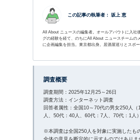
この記事の執筆者：
坂上 恵
All About ニュースの編集者。オールアバウトに
グの経験を経て、のちにAll About ニュースチ
に企画編集を担当。東京都出身。居酒屋巡りとスポー
調査概要
調査期間：2025年12月25～26日
調査方法：インターネット調査
回答者属性：全国10～70代の男女250人（1
人、50代：40人、60代：7人、70代：1人
※本調査は全国250人を対象に実施した
全体の意見を断定的に示すものではありま