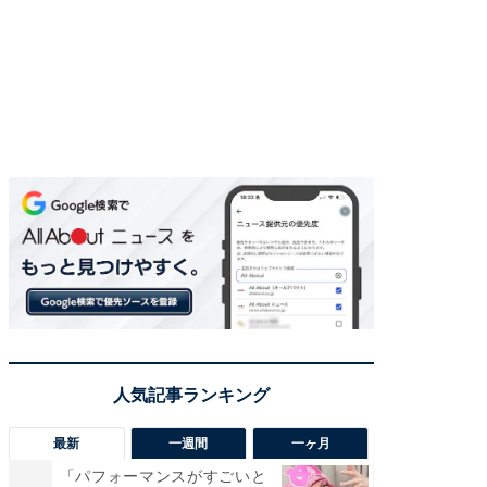
最新
一週間
一ヶ月
「パフォーマンスがすごいと
「癒し系