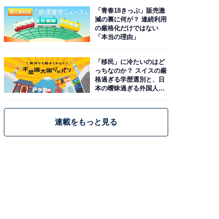
「青春18きっぷ」販売激
減の裏に何が？ 連続利用
の厳格化だけではない
「本当の理由」
「移民」に冷たいのはど
っちなのか？ スイスの厳
格過ぎる学歴選別と、日
本の曖昧過ぎる外国人政
策
連載をもっと見る