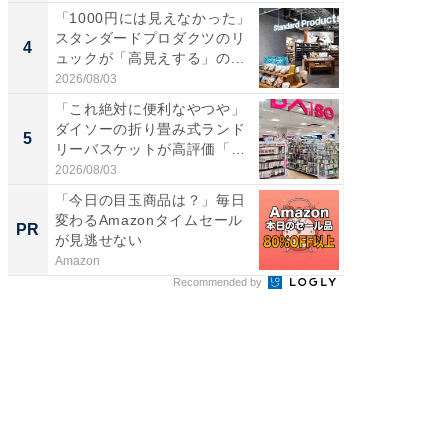
「1000円には見えなかった」
ステラ
スタンダードプロダクツのリ
詰め放題
4
4
ュックが「高見えする」の...
00円で「
2026/08/03
2026/08/0
「これ絶対に便利なやつや」
立山連
ダイソーの折り畳み式ランド
風呂に、
5
5
リーバスケットが高評価「使
層水風
わ...
帰...
2026/08/03
2026/08/0
「今日の目玉商品は？」毎日
全国の
変わるAmazonタイムセール
付きの
PR
PR
が見逃せない
Amazon
COCO VIL
Recommended by