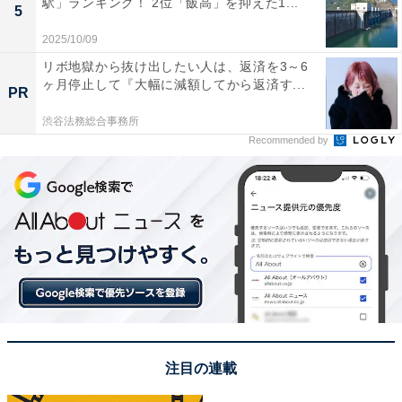
駅」ランキング！ 2位「飯高」を抑えた1...
1位：ちゃんみな／77票
5
2025/10/09
リボ地獄から抜け出したい人は、返済を3～6
ヶ月停止して『大幅に減額してから返済す...
PR
渋谷法務総合事務所
Recommended by
View this post on Instagram
注目の連載