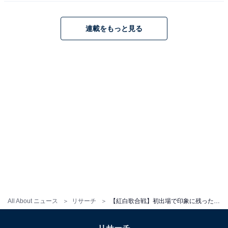
回答者からは、「師弟コンビでのパフォーマンスがよか
連載をもっと見る
った」（20代女性／千葉県）、「衣装とパフォーマンス
がすごく過激で見入ってしまった」（40代男性／東京
都）、「初出場とは思えないほど堂々としたパフォーマ
ンスで、強さと繊細さが同居する表現力に圧倒されまし
た」（40代女性／滋賀県）などの意見が寄せられまし
た。
ちゃんみなに関する商品をAmazonで見る
All About ニュース
リサーチ
【紅白歌合戦】初出場で印象に残った出演者ランキング！ 2位「HANA」、1位は？
※回答者コメントは原文ママです