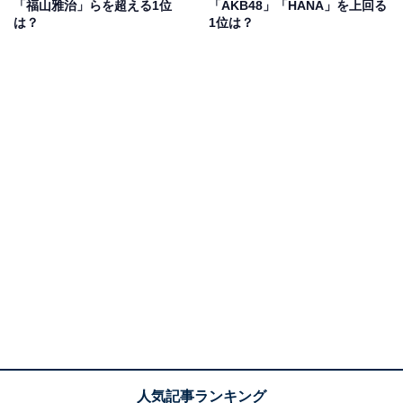
「福山雅治」らを超える1位
「AKB48」「HANA」を上回る
グルランキング」で1位を獲得したメジャーデビュー曲
は？
1位は？
『ROSE』を披露。メンバーは真っ赤な衣装に身を包
み、迫力のあるパフォーマンスを見せています。また、
米津玄師さんとのコラボステージを見せるなど大活躍し
ました。
回答者からは、「パフォーマンスがやっぱりかっこよか
った。ダンスが本格的でうまい」（40代女性／神奈川
県）、「デビューしたばかりとは思えないクオリティー
の高いパフォーマンスが紅白でも発揮されていた」（20
代女性／埼玉県）、「デビューしてからまもないが実力
がとにかくすごい」（30代女性／東京都）などの意見が
寄せられました。