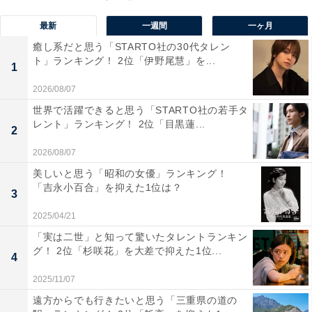
HANAに関する商品をAmazonで見る
最新
一週間
一ヶ月
癒し系だと思う「STARTO社の30代タレン
ト」ランキング！ 2位「伊野尾慧」を...
1
2026/08/07
世界で活躍できると思う「STARTO社の若手タ
レント」ランキング！ 2位「目黒蓮...
2
2026/08/07
美しいと思う「昭和の女優」ランキング！
「吉永小百合」を抑えた1位は？
3
2025/04/21
「実は二世」と知って驚いたタレントランキン
グ！ 2位「杉咲花」を大差で抑えた1位...
4
2025/11/07
遠方からでも行きたいと思う「三重県の道の