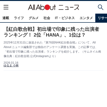
連載
ライフ
グルメ
社会
IT・ビジネス
エンタメ
リサ
【紅白歌合戦】初出場で印象に残った出演者
ランキング！ 2位「HANA」、1位は？
2025年12月31日に放送された『第76回NHK紅白歌合戦』について、All
About ニュース編集部では独自のアンケート調査を実施。この記事では、
「初出場で印象に残った出演者」ランキングを紹介します。（サムネイル画
像出典：紅白歌合戦 公式Instagramより）
2026.01.16
ゆるま 小林