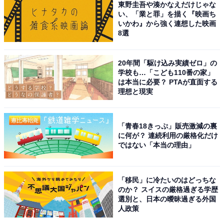
東野圭吾や湊かなえだけじゃな
い、「業と罪」を描く『映画ち
いかわ』から強く連想した映画
8選
20年間「駆け込み実績ゼロ」の
1位はちゃんみなさんでした。ちゃんみなさんは初出場
学校も…「こども110番の家」
は本当に必要？ PTAが直面する
ながら、露出の多いド派手な衣装で登場。「SPメドレ
理想と現実
ー」を披露して、『NG』では男性ダンサーたちに抱えら
れながらパフォーマンスを行い大きな話題を生み出しま
「青春18きっぷ」販売激減の裏
した。
に何が？ 連続利用の厳格化だけ
ではない「本当の理由」
過激なステージを見せた後は、『SAD SONG』でHANA
のメンバーと一緒にパフォーマンスを披露。メンバーそ
「移民」に冷たいのはどっちな
れぞれと見つめ合いながら歌唱する感動的なコラボとな
のか？ スイスの厳格過ぎる学歴
りました。記念すべき『紅白歌合戦』のステージで、珍
選別と、日本の曖昧過ぎる外国
人政策
しい師弟コラボを実現させ高い評価を得ています。