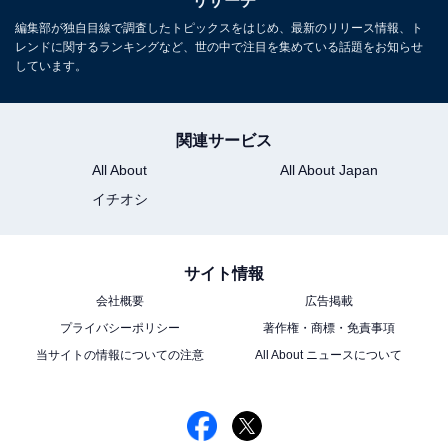
リサーチ
この記事の執筆者：
ゆるま 小林
編集部が独自目線で調査したトピックスをはじめ、最新のリリース情報、ト
レンドに関するランキングなど、世の中で注目を集めている話題をお知らせ
元テレビ局スタッフ
しています。
長年に渡ってテレビ局でバラエティー番組、情報番組などを制作。
その後、フリーランスの編集・ライターに転身。芸能情報に精通
し、週刊誌、ネットニュースでテレビや芸能人に関するコラムなど
関連サービス
...続きを読む
を執筆。編集プロダクション「ゆるま」を立ち上げる。
All About
All About Japan
イチオシ
10位までの全ランキング結果を見
次ページ
る
サイト情報
会社概要
広告掲載
プライバシーポリシー
著作権・商標・免責事項
当サイトの情報についての注意
All About ニュースについて