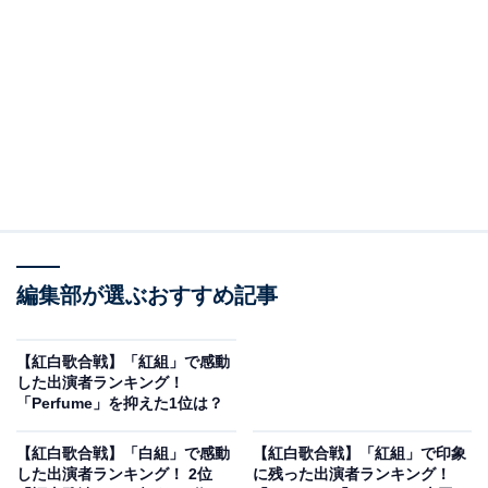
View this post on Instagram
2位はHANAでした。HANAは、オーディション「No No
編集部が選ぶおすすめ記事
Girls（通称：ノノガ）」から誕生した2025年1月にプレ
デビューしたガールズグループです。今回の『紅白歌合
【紅白歌合戦】「紅組」で感動
戦』には、プロデュースを手掛けるちゃんみなさんと共
した出演者ランキング！
「Perfume」を抑えた1位は？
に初出場を果たしました。
【紅白歌合戦】「白組」で感動
【紅白歌合戦】「紅組」で印象
注目を集めたステージでは、オリコンの「年間合算シン
した出演者ランキング！ 2位
に残った出演者ランキング！