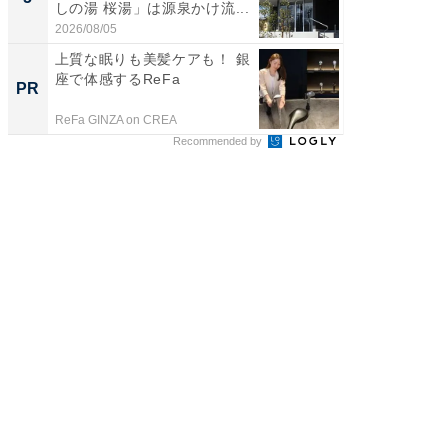
しの湯 桜湯」は源泉かけ流...
は和の
が...
2026/08/05
2026/08/0
上質な眠りも美髪ケアも！ 銀
「持ち家
座で体感するReFa
知って
PR
PR
ReFa GINZA on CREA
イエウー
Recommended by