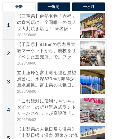
最新
一週間
一ヶ月
【三重県】伊勢名物「赤福」
【兵庫
の直営店に、全国唯一のコメ
ーメン
1
1
ダ大判焼き店も！ 東名阪・
再現した
伊...
道...
2026/08/06
2026/08/0
【千葉県】918㎡の県内最大
【三重
級マーケットから、廃校をリ
「鈴鹿天
2
2
ノベした直売所まで。ファ
は100
ー...
2026/08/06
2026/08/0
立山連峰と富山湾を望む展望
ステラ
風呂に、水深333mの海洋深
詰め放題
3
3
層水風呂。富山県の人気日
00円で「
帰...
2026/08/06
2026/08/0
「これ絶対に便利なやつや」
「ミニオ
ダイソーの折り畳み式ランド
ッグ！ 
4
4
リーバスケットが高評価「使
ど、夏限
わ...
2026/08/03
2026/08/0
【山梨県の人気日帰り温泉】
【埼玉
「山梨日帰り温泉 源泉かけ流
「行田天
5
5