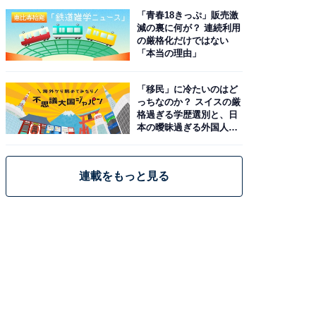
「青春18きっぷ」販売激
減の裏に何が？ 連続利用
の厳格化だけではない
「本当の理由」
「移民」に冷たいのはど
っちなのか？ スイスの厳
格過ぎる学歴選別と、日
本の曖昧過ぎる外国人政
策
連載をもっと見る