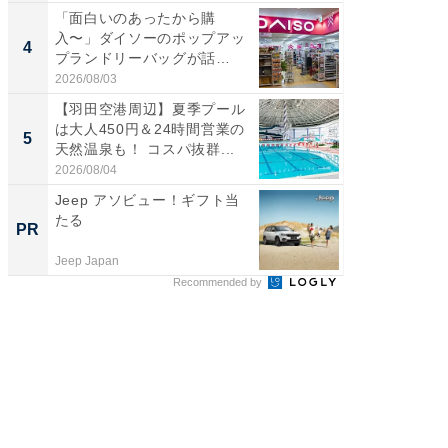
「面白いのあったから購
ステラ
入〜」ダイソーのポップアッ
詰め放題
4
4
プランドリーバッグが話
00円で「
題。“さま...
2026/08/03
2026/08/0
【羽田空港周辺】夏季プール
【埼玉
は大人450円＆24時間営業の
「行田天
5
5
天然温泉も！ コスパ抜群...
は和の
が...
2026/08/04
2026/08/0
Jeep アソビュー！ギフト当
全国の
たる
付きの
PR
PR
Jeep Japan
COCO VIL
Recommended by