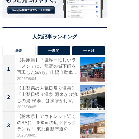
最新
一週間
一ヶ月
【兵庫県】「世界一忙しいラ
「気に
ーメン」に、龍野の城下町を
る〜」3
1
1
再現したSAも。山陽自動車
バー」
道...
好...
2026/08/04
2026/07/3
【山梨県の人気日帰り温泉】
【三重
「山梨日帰り温泉 源泉かけ流
「鈴鹿天
2
2
しの湯 桜湯」は源泉かけ流...
は100
2026/08/05
2026/08/0
【栃木県】アウトレット近く
「ミニオ
のSAに、600㎡の広々ドッグ
ッグ！ 
3
3
ランも！ 東北自動車道の...
ど、夏限
2026/08/05
2026/08/0