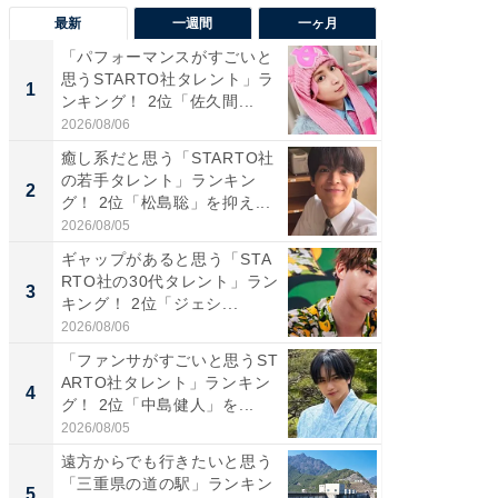
最新
一週間
一ヶ月
「パフォーマンスがすごいと
「癒し系
思うSTARTO社タレント」ラ
タレント
1
1
ンキング！ 2位「佐久間...
「井ノ原
2026/08/06
2026/08/0
癒し系だと思う「STARTO社
癒し系だ
の若手タレント」ランキン
の若手
2
2
グ！ 2位「松島聡」を抑え...
グ！ 2
2026/08/05
2026/08/0
ギャップがあると思う「STA
ギャップ
RTO社の30代タレント」ラン
RTO社
3
3
キング！ 2位「ジェシ...
キング！
2026/08/06
2026/08/0
「ファンサがすごいと思うST
「世界で
ARTO社タレント」ランキン
ARTO
4
4
グ！ 2位「中島健人」を...
グ！ 2
2026/08/05
2026/08/0
遠方からでも行きたいと思う
身長を知
「三重県の道の駅」ランキン
性俳優」
5
5