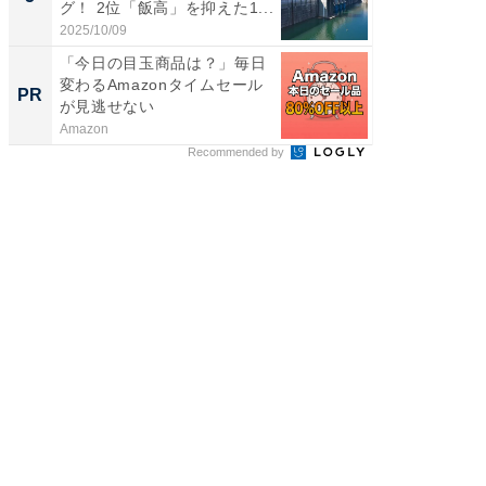
グ！ 2位「飯高」を抑えた1...
「鈴木
倒...
2025/10/09
2026/08/0
「今日の目玉商品は？」毎日
【西野
変わるAmazonタイムセール
刊『北
PR
PR
が見逃せない
くか』
Amazon
FINCHI o
Recommended by