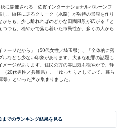
。秋に開催される「佐賀インターナショナルバルーンフ
置し、縦横に走るクリーク（水路）が独特の景観を作り
ながらも、少し離れればのどかな田園風景が広がる「と
えつつも、穏やかで落ち着いた市民性が、多くの人から
イメージだから」（50代女性／埼玉県）、「全体的に落
ブルなども少ない印象があります。大きな犯罪の話題も
イメージがあります。住民の方の雰囲気も穏やかで、静
」（20代男性／兵庫県）、「ゆったりとしていて、暮ら
兵庫県）といった声が集まりました。
位までのランキング結果を見る