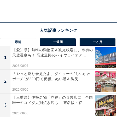
最新
一週間
一ヶ月
【愛知県】無料の動物園＆観光牧場に、市初の
天然温泉も！ 高速道路のハイウェイオア...
1
2026/08/07
「やっと巡り会えたよ」ダイソーの“ちいかわ
ポーチ”が220円で反響。ぬい活＆防災...
2
2026/08/06
【三重県】伊勢名物「赤福」の直営店に、全国
唯一のコメダ大判焼き店も！ 東名阪・伊...
3
2026/08/06