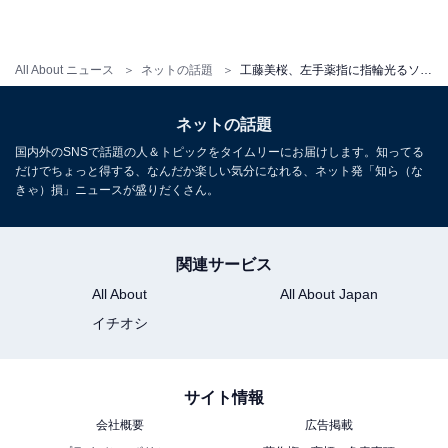
All About ニュース
ネットの話題
工藤美桜、左手薬指に指輪光るソロショット公開！ 海辺で無邪気な笑顔を見せる「いっぱいみてくださいね」
ネットの話題
国内外のSNSで話題の人＆トピックをタイムリーにお届けします。知ってる
だけでちょっと得する、なんだか楽しい気分になれる、ネット発「知ら（な
きゃ）損」ニュースが盛りだくさん。
関連サービス
All About
All About Japan
イチオシ
サイト情報
会社概要
広告掲載