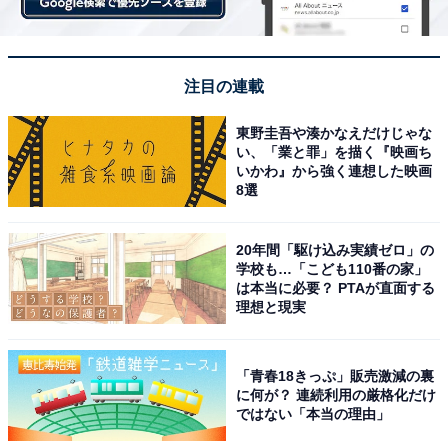
注目の連載
東野圭吾や湊かなえだけじゃな
い、「業と罪」を描く『映画ち
いかわ』から強く連想した映画
8選
20年間「駆け込み実績ゼロ」の
学校も…「こども110番の家」
は本当に必要？ PTAが直面する
理想と現実
「青春18きっぷ」販売激減の裏
に何が？ 連続利用の厳格化だけ
ではない「本当の理由」