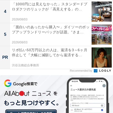
「1000円には見えなかった」スタンダードプ
ロダクツのリュックが「高見えする」の...
4
2026/08/03
「面白いのあったから購入〜」ダイソーのポッ
プアップランドリーバッグが話題。“さま...
5
2026/08/03
リボ払い50万円以上の人は、返済を3～6ヶ月
停止して『大幅に減額してから返済する...
PR
渋谷法務総合事務所
Recommended by