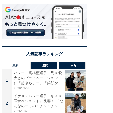
最新
一週間
一ヶ月
バレー・髙橋藍選手、兄＆愛
「さす
犬とのプライベートショット
は」高
1
1
に「超きちょー」「笑顔が見
災地を
れ...
「カ...
2026/03/08
2026/08/0
イケメンバレー選手、キス＆
「え、
耳食べショットに反響！ 「な
芸人、2
2
2
んなのーこのイチャイチャ
エットに
感...
2026/01/29
2026/08/0