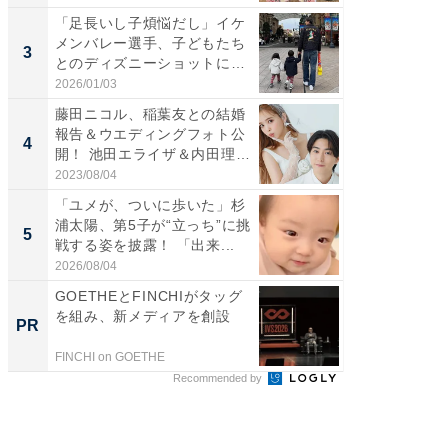
「足長いし子煩悩だし」イケ
「脚が
メンバレー選手、子どもたち
横川尚
3
3
とのディズニーショットに
ムキな姿
「か...
刃...
2026/01/03
2026/08/0
藤田ニコル、稲葉友との結婚
「脳がバ
報告＆ウエディングフォト公
装姿が話
4
4
開！ 池田エライザ＆内田理
のお父さ
央...
2023/08/04
2026/08/0
「ユメが、ついに歩いた」杉
「急に
浦太陽、第5子が“立っち”に挑
る」広
5
5
戦する姿を披露！ 「出来...
ョット
た」の..
2026/08/04
2026/08/0
GOETHEとFINCHIがタッグ
GOETH
を組み、新メディアを創設
を組み
PR
PR
FINCHI on GOETHE
FINCHI o
Recommended by