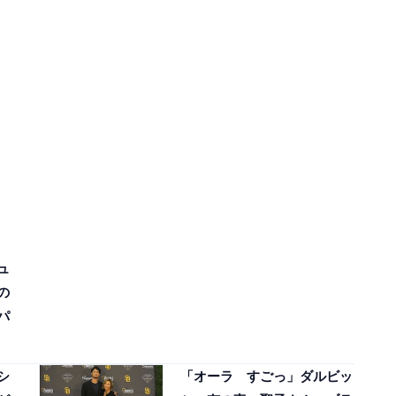
ュ
の
パ
シ
「オーラ すごっ」ダルビッ