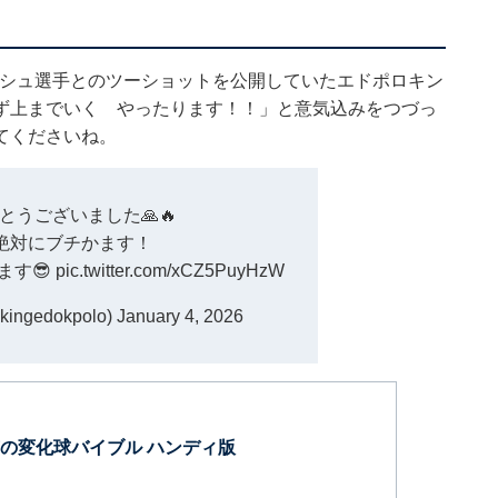
ルビッシュ選手とのツーショットを公開していたエドポロキン
ず上までいく やったります！！」と意気込みをつづっ
てくださいね。
とうございました🙏🔥
は絶対にブチかます！
ます😎
pic.twitter.com/xCZ5PuyHzW
gedokpolo)
January 4, 2026
の変化球バイブル ハンディ版