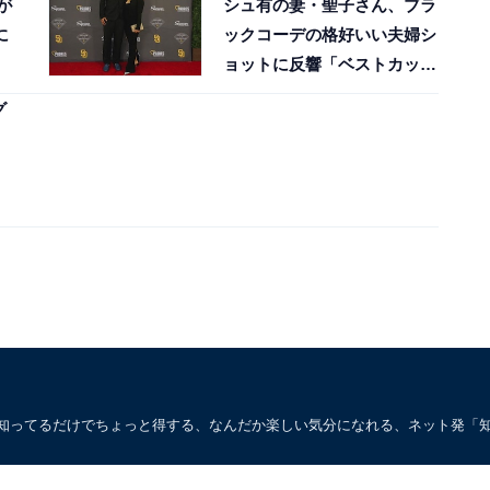
が
シュ有の妻・聖子さん、ブラ
に
ックコーデの格好いい夫婦シ
ョットに反響「ベストカップ
ル」「ホント美人」
グ
。知ってるだけでちょっと得する、なんだか楽しい気分になれる、ネット発「