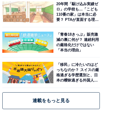
20年間「駆け込み実績ゼ
ロ」の学校も…「こども
110番の家」は本当に必
要？ PTAが直面する理想
と現実
「青春18きっぷ」販売激
減の裏に何が？ 連続利用
の厳格化だけではない
「本当の理由」
「移民」に冷たいのはど
っちなのか？ スイスの厳
格過ぎる学歴選別と、日
本の曖昧過ぎる外国人政
策
連載をもっと見る