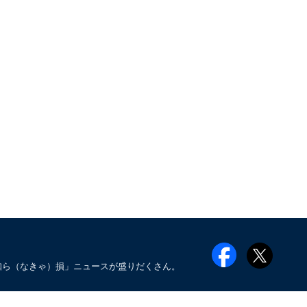
知ら（なきゃ）損」ニュースが盛りだくさん。