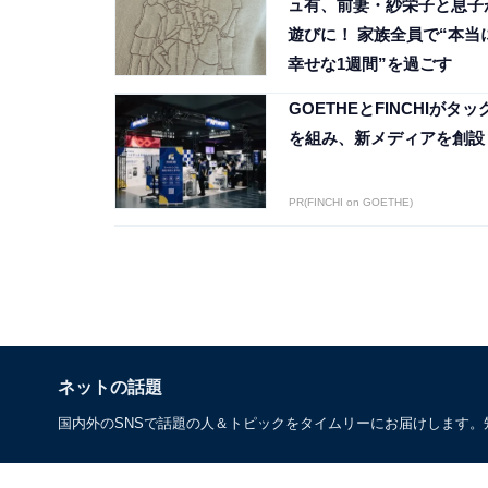
ュ有、前妻・紗栄子と息子
遊びに！ 家族全員で“本当
幸せな1週間”を過ごす
GOETHEとFINCHIがタッ
を組み、新メディアを創設
PR(FINCHI on GOETHE)
ネットの話題
国内外のSNSで話題の人＆トピックをタイムリーにお届けします