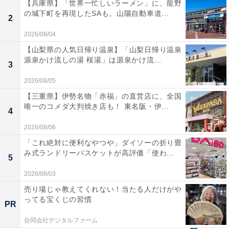
【兵庫県】「世界一忙しいラーメン」に、龍野
の城下町を再現したSAも。山陽自動車道...
2
2026/08/04
【山梨県の人気日帰り温泉】「山梨日帰り温泉
源泉かけ流しの湯 桜湯」は源泉かけ流...
3
2026/08/05
【三重県】伊勢名物「赤福」の直営店に、全国
唯一のコメダ大判焼き店も！ 東名阪・伊...
4
2026/08/06
「これ絶対に便利なやつや」ダイソーの折り畳
み式ランドリーバスケットが高評価「使わ...
5
2026/08/03
売り場じゃ教えてくれない！当たる人だけがや
ってる宝くじの習慣
PR
合同会社デジタルファーム