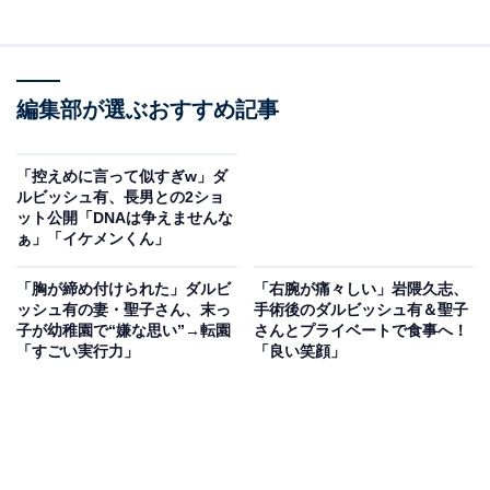
編集部が選ぶおすすめ記事
「控えめに言って似すぎw」ダ
ルビッシュ有、長男との2ショ
ット公開「DNAは争えませんな
ぁ」「イケメンくん」
「胸が締め付けられた」ダルビ
「右腕が痛々しい」岩隈久志、
ッシュ有の妻・聖子さん、末っ
手術後のダルビッシュ有＆聖子
子が幼稚園で“嫌な思い”→転園
さんとプライベートで食事へ！
「すごい実行力」
「良い笑顔」