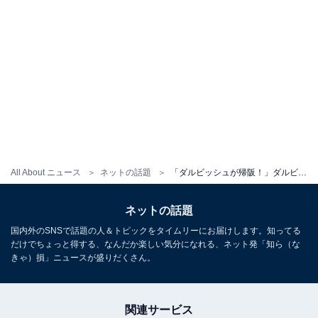
All About ニュース
ネットの話題
「ダルビッシュが帰阪！」ダルビッシュ有、息子2人と地元・大阪で墓参り「素敵な心がけ」「進化してる」
ネットの話題
国内外のSNSで話題の人＆トピックをタイムリーにお届けします。知ってる
だけでちょっと得する、なんだか楽しい気分になれる、ネット発「知ら（な
きゃ）損」ニュースが盛りだくさん。
関連サービス