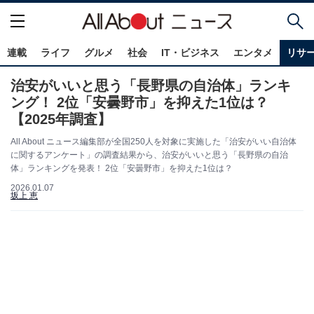
連載
ライフ
グルメ
社会
IT・ビジネス
エンタメ
リサ
治安がいいと思う「長野県の自治体」ランキ
ング！ 2位「安曇野市」を抑えた1位は？
【2025年調査】
All About ニュース編集部が全国250人を対象に実施した「治安がいい自治体
に関するアンケート」の調査結果から、治安がいいと思う「長野県の自治
体」ランキングを発表！ 2位「安曇野市」を抑えた1位は？
2026.01.07
坂上 恵