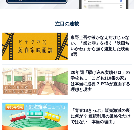
注目の連載
東野圭吾や湊かなえだけじゃな
い、「業と罪」を描く『映画ち
いかわ』から強く連想した映画
8選
20年間「駆け込み実績ゼロ」の
学校も…「こども110番の家」
は本当に必要？ PTAが直面する
理想と現実
「青春18きっぷ」販売激減の裏
に何が？ 連続利用の厳格化だけ
ではない「本当の理由」