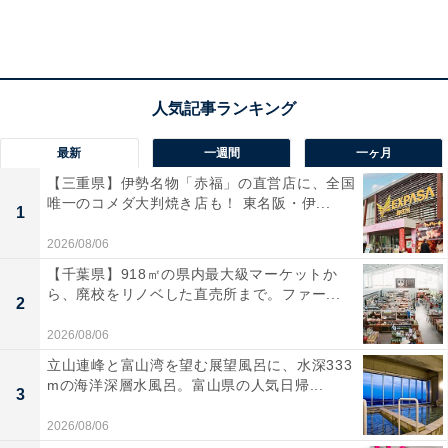
最新
一週間
一ヶ月
【三重県】伊勢名物「赤福」の直営店に、全国
唯一のコメダ大判焼き店も！ 東名阪・伊...
1
2026/08/06
【千葉県】918㎡の県内最大級マーケットか
ら、廃校をリノベした直売所まで。ファー...
2
2026/08/06
立山連峰と富山湾を望む展望風呂に、水深333
mの海洋深層水風呂。富山県の人気日帰...
3
2026/08/06