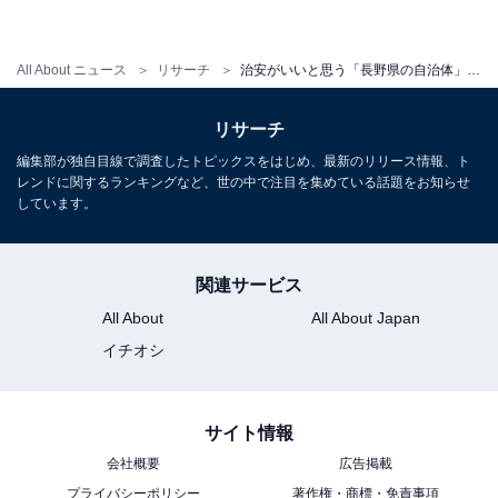
All About ニュース
リサーチ
治安がいいと思う「長野県の自治体」ランキング！ 2位「安曇野市」を抑えた1位は？【2025年調査】
リサーチ
編集部が独自目線で調査したトピックスをはじめ、最新のリリース情報、ト
レンドに関するランキングなど、世の中で注目を集めている話題をお知らせ
しています。
関連サービス
All About
All About Japan
イチオシ
サイト情報
会社概要
広告掲載
プライバシーポリシー
著作権・商標・免責事項