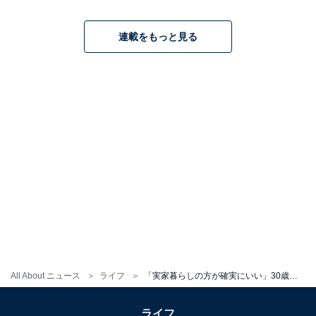
連載をもっと見る
All About ニュース
ライフ
「実家暮らしの方が確実にいい」30歳女性、年収550万円。お金の悩みは「全くない」と言い切る理由
ライフ