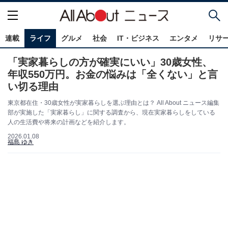
連載
ライフ
グルメ
社会
IT・ビジネス
エンタメ
リサ
「実家暮らしの方が確実にいい」30歳女性、
年収550万円。お金の悩みは「全くない」と言
い切る理由
東京都在住・30歳女性が実家暮らしを選ぶ理由とは？ All About ニュース編集
部が実施した「実家暮らし」に関する調査から、現在実家暮らしをしている
人の生活費や将来の計画などを紹介します。
2026.01.08
福島 ゆき