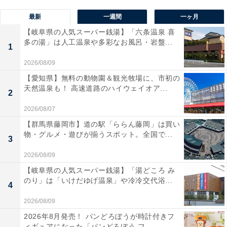
最新
一週間
一ヶ月
【岐阜県の人気スーパー銭湯】「六条温泉 喜
多の湯」は人工温泉や多彩なお風呂・岩盤...
1
2026/08/09
【愛知県】無料の動物園＆観光牧場に、市初の
天然温泉も！ 高速道路のハイウェイオア...
2
2026/08/07
【群馬県藤岡市】道の駅「ららん藤岡」は買い
物・グルメ・遊びが揃うスポット。全国で...
3
2026/08/09
【岐阜県の人気スーパー銭湯】「湯どころ み
のり」は「いけだゆげ温泉」や冷冷交代浴...
4
2026/08/09
2026年8月発売！ パンどろぼうが時計付きフ
ィギュアになった「パンどろぼう フ...