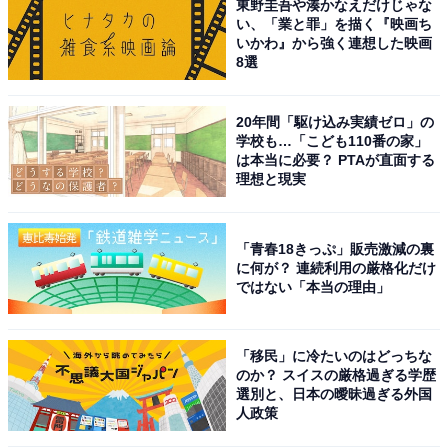
東野圭吾や湊かなえだけじゃな
い、「業と罪」を描く『映画ち
いかわ』から強く連想した映画
8選
20年間「駆け込み実績ゼロ」の
学校も…「こども110番の家」
は本当に必要？ PTAが直面する
理想と現実
「青春18きっぷ」販売激減の裏
に何が？ 連続利用の厳格化だけ
ではない「本当の理由」
「移民」に冷たいのはどっちな
のか？ スイスの厳格過ぎる学歴
選別と、日本の曖昧過ぎる外国
人政策