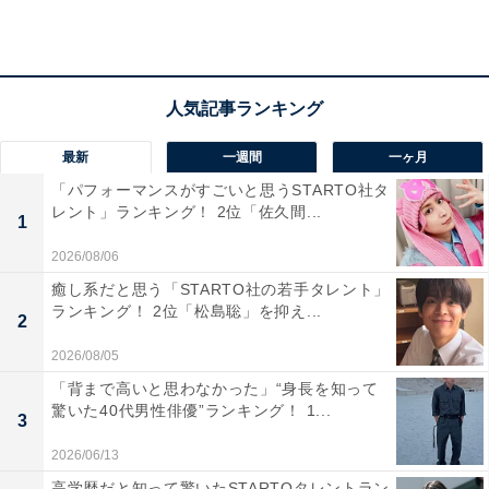
で、幅広い層に支持される広島の新しい定番土産といえ
るでしょう。
回答者からは「広島といえば瀬戸内レモン！その爽やか
な風味をサクサクのイカ天で楽しめるこのお菓子は、ま
最新
一週間
一ヶ月
さに広島らしさ満点のお土産です。レモンの酸味とイカ
「パフォーマンスがすごいと思うSTARTO社タ
の旨みが絶妙にマッチしていて、一度食べると止まらな
レント」ランキング！ 2位「佐久間...
1
くなる美味しさ。おつまみにもおやつにもぴったりで、
2026/08/06
手軽な価格ながらインパクトもあり、話題性も抜群で
癒し系だと思う「STARTO社の若手タレント」
す。広島の味を気軽に楽しめる、ちょっとユニークで印
ランキング！ 2位「松島聡」を抑え...
2
象に残るお土産としておすすめです」（40代女性／滋賀
県）、「瀬戸内レモンは名物だし、レモンの酸味とサク
2026/08/05
サクの食感がいい」（40代女性／神奈川県）、「瀬戸内
「背まで高いと思わなかった」“身長を知って
驚いた40代男性俳優”ランキング！ 1...
レモンの爽やかな酸味がしっかり感じられ、広島らしさ
3
が一口で伝わるお土産だと思います。おつまみにもおや
2026/06/13
つにも使え、手軽で買いやすい価格帯なのも魅力です。
高学歴だと知って驚いたSTARTOタレントラン