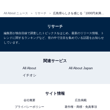
1位に輝いたのは、マルイチ商店の「牡蠣まるごとせん
All About ニュース
リサーチ
広島県らしさを感じる「1000円未満のお土産」ランキング！ 「イカ天瀬戸内れもん味」「かき醤油味付のり」を抑えた1位は？
べい」でした。広島県安芸津産の牡蠣を、贅沢に一粒ま
リサーチ
るごと乗せて焼き上げたせんべいです。ベースとなる生
地にはジャガイモを使用しており、牡蠣の濃厚な風味と
編集部が独自目線で調査したトピックスをはじめ、最新のリリース情報、ト
レンドに関するランキングなど、世の中で注目を集めている話題をお知らせ
サクサクとした食感の対比が楽しめます。見た目のイン
しています。
パクトも抜群で、まさに「広島らしさ」を象徴する一
品。牡蠣の旨みが凝縮された本格的な味わいは、贈り物
関連サービス
としても大変喜ばれます。
All About
All About Japan
回答者からは「広島といえば牡蠣！甘いものが苦手な人
イチオシ
にも喜ばれるので」（50代女性／奈良県）、「広島とい
えば牡蠣というイメージが強く、牡蠣をまるごと使った
サイト情報
せんべいは広島ならではの特産品を活かした商品。瀬戸
会社概要
広告掲載
内海の恵みを感じられ、他の地域では味わえない独自性
プライバシーポリシー
著作権・商標・免責事項
がある。パッケージからも海産物の産地である広島らし