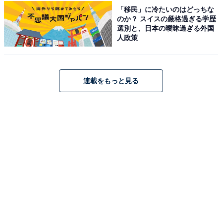
「移民」に冷たいのはどっちな
感じるお土産として適していると思います」（30代女性
のか？ スイスの厳格過ぎる学歴
／秋田県）といった声が集まりました。
選別と、日本の曖昧過ぎる外国
人政策
連載をもっと見る
1位：牡蠣まるごとせんべい（マルイチ商店）／84
票