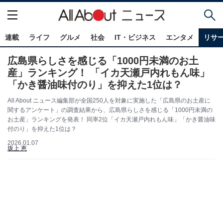
連載
ライフ
グルメ
社会
IT・ビジネス
エンタメ
リサ
広島県らしさを感じる「1000円未満のお土
産」ランキング！ 「イカ天瀬戸内れもん味」
「かき醤油味付のり」を抑えた1位は？
All About ニュース編集部が全国250人を対象に実施した「広島県のお土産に
関するアンケート」の調査結果から、広島県らしさを感じる「1000円未満の
お土産」ランキングを発表！ 同率2位「イカ天瀬戸内れもん味」「かき醤油味
付のり」を抑えた1位は？
2026.01.07
坂上 恵