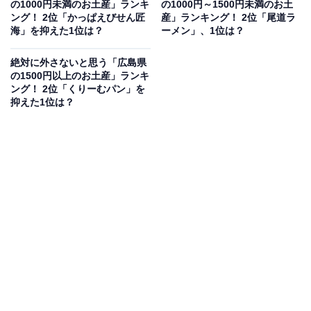
の1000円未満のお土産」ランキ
の1000円～1500円未満のお土
調査対象：全国10〜60代の男女250人
ング！ 2位「かっぱえびせん匠
産」ランキング！ 2位「尾道ラ
海」を抑えた1位は？
ーメン」、1位は？
※本調査は全国250人を対象に実施したもので、結
絶対に外さないと思う「広島県
果は回答者の意見を集計したものであり、全体の意
の1500円以上のお土産」ランキ
見を断定的に示すものではありません
ング！ 2位「くりーむパン」を
抑えた1位は？
同率2位：イカ天瀬戸内れもん味（まるか食品）／
53票
2位には、まるか食品の「イカ天瀬戸内れもん味」がラ
ンクインしました。瀬戸内産の爽やかなレモンの酸味
と、イカ天の香ばしさが絶妙にマッチしたスナックで
す。広島県はレモンの生産量が日本一であり、その魅力
を手軽に味わえる点が高い評価を得ています。パッケー
ジも可愛らしく、おつまみや日常のおやつとしても人気