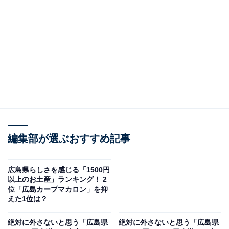
※値段は一部サイズを参考にしています
※値段は各公式Webサイトより引用
＞8位までの全ランキング結果を見る
この記事の執筆者：
坂上 恵
All About ニュースの編集者。オールアバウトに入社後、SNSトレン
編集部が選ぶおすすめ記事
ドにフォーカスした記事執筆やSEOライティングの経験を経て、の
ちにAll About ニュースチームのメンバーに加入。現在は旅行・カル
...続きを読む
チャー・エンタメなどを中心に企画編集を担当。東京都出身。居酒
広島県らしさを感じる「1500円
屋巡りとスポーツ観戦が生きがい。
以上のお土産」ランキング！ 2
調査概要
位「広島カープマカロン」を抑
えた1位は？
調査期間：2025年12月25～26日
調査方法：インターネット調査
絶対に外さないと思う「広島県
絶対に外さないと思う「広島県