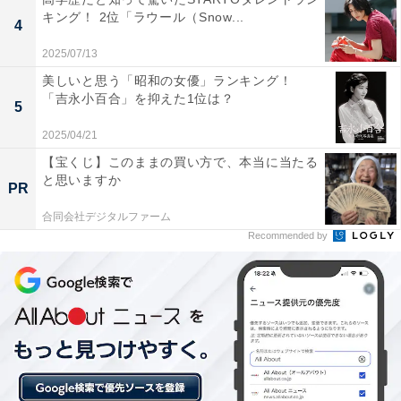
地元感と親しみやすさのバランスが良い商品です」（50
キング！ 2位「ラウール（Snow...
4
代女性／兵庫県）といった声が集まりました。
2025/07/13
美しいと思う「昭和の女優」ランキング！
「吉永小百合」を抑えた1位は？
5
2025/04/21
【宝くじ】このままの買い方で、本当に当たる
と思いますか
PR
合同会社デジタルファーム
Recommended by
同率2位：かき醤油味付のり（広島海苔）／53票