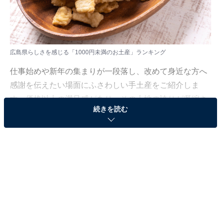
広島県らしさを感じる「1000円未満のお土産」ランキング
仕事始めや新年の集まりが一段落し、改めて身近な方へ
感謝を伝えたい場面にふさわしい手土産をご紹介しま
す。価格以上の満足感があり、その土地の誇りが凝縮さ
続きを読む
れた「外さない」セレクションを、ぜひ参考にしてみて
ください。
All About ニュース編集部では、2025年12月25〜26日の
期間、全国10〜60代の男女250人を対象に、広島県のお
土産に関するアンケートを実施しました。その中から、
広島県らしさを感じる「1000円未満のお土産」ランキン
グの結果をご紹介します。