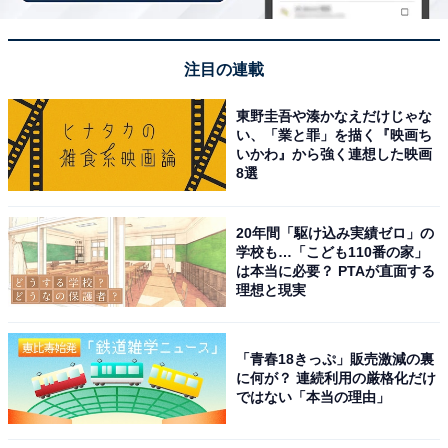
同率2位は、広島海苔の「かき醤油味付のり」です。広
島の名産である牡蠣の濃厚な旨みを凝縮した「かき醤
注目の連載
油」で味付けされた高級海苔。パリッとした食感ととも
に広がる磯の香りと、甘辛い醤油の味わいは、ご飯のお
東野圭吾や湊かなえだけじゃな
供としてだけでなく、お酒の肴としても絶品です。1000
い、「業と罪」を描く『映画ち
いかわ』から強く連想した映画
円未満という手頃な価格ながら、広島の海の幸を存分に
8選
感じられる実用的なお土産として選ばれています。
20年間「駆け込み実績ゼロ」の
回答者からは「広島の特産である牡蠣や海苔を使った味
学校も…「こども110番の家」
は本当に必要？ PTAが直面する
付けが広島らしさを感じさせるからです」（20代女性／
理想と現実
大阪府）、「広島名産の牡蠣エキスを使っていて美味し
いから」（20代女性／神奈川県）、「牡蠣の旨味を生か
したかき醤油味付のりは、広島らしさを強く感じられる
「青春18きっぷ」販売激減の裏
に何が？ 連続利用の厳格化だけ
商品です。ごはんのお供として日常的に使えるため実用
ではない「本当の理由」
性も高く、観光土産感が強すぎないのも魅力です。食文
化としての広島を伝えられる点で、『広島県らしさ』を