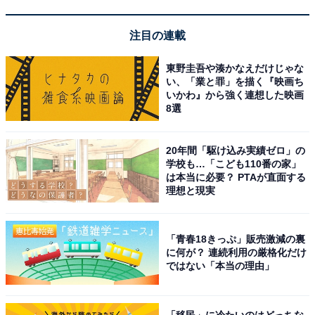
「あるとき、ヤゴの夜間の行動を、ビデオカメラで記録
注目の連載
しようとしていましたが、ヤゴが移動したために思いど
おりに映像を撮ることができず、試行錯誤を繰り返しな
東野圭吾や湊かなえだけじゃな
い、「業と罪」を描く『映画ち
がら根気強く記録を続けて、ついに撮影ができたことも
いかわ』から強く連想した映画
心に残っています」
8選
それほどまでに悠仁さまのトンボ類への関心は深まって
20年間「駆け込み実績ゼロ」の
いた。
学校も…「こども110番の家」
は本当に必要？ PTAが直面する
理想と現実
悠仁さまが10歳のとき、私は、秋篠宮さまと次のような
やりとりをしている。私の当時の取材メモから紹介した
「青春18きっぷ」販売激減の裏
い。
に何が？ 連続利用の厳格化だけ
ではない「本当の理由」
「どうして、悠仁さまは虫がお好きなのでしょうか？」
「移民」に冷たいのはどっちな