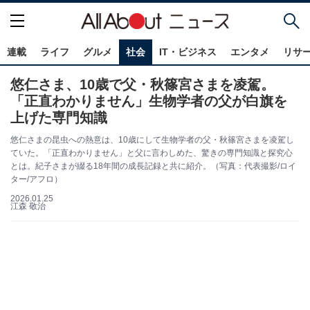
連載
ライフ
グルメ
社会
IT・ビジネス
エンタメ
リサ
悠仁さま、10歳で父・秋篠宮さまを凌駕。
「正直わかりません」生物学者の父が白旗を
上げた専門知識
悠仁さまの昆虫への熱意は、10歳にして生物学者の父・秋篠宮さまを凌駕し
ていた。「正直わかりません」と父に言わしめた、驚きの専門知識と探究心
とは。紀子さまが綴る18年間の成長記録と共に紹介。（写真：代表撮影/ロイ
ター/アフロ）
2026.01.25
江森 敬治