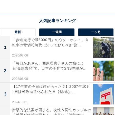
いく。
「いつしか、自分の指よりも大きいトンボを手にとり、
間近で複眼、翅（はね）や肢（あし）の特徴や、放した
トンボの飛び方を観察して“これはなんだろう”“ なぜだろ
最新
一週間
一ヶ月
う”“どうしてだろう”と昆虫の図鑑で調べるようになりま
「歩道走行で即6000円」のウソ・ホント。自
した。
転車の青切符時代に知っておくべき“指...
1
2026/08/06
長男が幼稚園や小学校低学年のとき、水分補給係とトン
「毎日かあさん」西原理恵子さんの娘によ
ボ見つけ隊の一人として、リュックサックを背負って一
る”毒親告発”で、日本の子育てSNS界隈が...
2
緒に野山の水辺のある場所へよく出かけた夏の日を懐か
2022/06/08
しく思い出します」
【17年前の今日は何があった？】2007年10月
1日は郵政民営化された日【聖域な...
3
2024/10/01
衝撃的な法案が固まる。女性＆同性カップルの