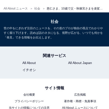
しかし、昆虫をとり損なった清子さんをしばしば宮さま
All About ニュース
社会
悠仁さま、10歳で父・秋篠宮さまを凌駕。「正直わかりません」生物学者の父が白旗を上げた専門知識
が𠮟るので、清子さんは宮さまとの昆虫採集は、「とて
社会
も怖かった」と、あとあとまで話していたという。
世の中をにぎわず注目のニュースを、その道のプロが独自の視点でわかりや
すく掘り下げます。読めば話のネタになる、視野が広がる、いつでも何かを
「発見」できる情報をお伝えします。
次ページ
10歳で父を超えた「専門知識」
関連サービス
All About
All About Japan
イチオシ
サイト情報
会社概要
広告掲載
プライバシーポリシー
著作権・商標・免責事項
当サイトの情報についての注意
All About ニュースについて