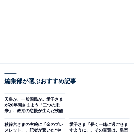
※本記事で紹介している商品の購入やサービスの利用により、売上の一部が
オールアバウトに還元されることがあります。
紀子さまが見た18年間の悠仁さま
悠仁さまが成年となった5日後の2024年9月11日、母親の
紀子さまは58歳の誕生日を迎えた。
毎年の誕生日にあわせて宮内記者会から質問が出されて
いる。それに対して紀子さまは真摯に文書で回答してい
編集部が選ぶおすすめ記事
るが、この年の内容は、母親から見た「わが子の成長記
録」とも呼べる貴重な内容のものだった。
天皇か、一般国民か。愛子さま
が20年間さまよう「二つの未
「長男の悠仁が誕生してから18年という年月が経ったこ
来」、政治の怠慢が生んだ残酷
とを感慨深く思っております。
秋篠宮さまの右腕に「金のブレ
愛子さま「長く一緒に過ごせま
スレット」。記者が驚いた“や
すように」。その言葉は、皇室