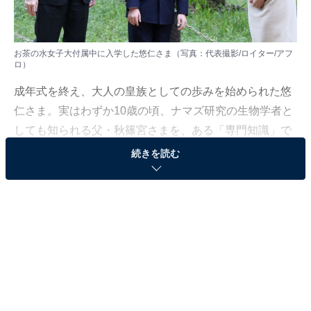
お茶の水女子大付属中に入学した悠仁さま（写真：代表撮影/ロイター/アフ
ロ）
成年式を終え、大人の皇族としての歩みを始められた悠
仁さま。実はわずか10歳の頃、ナマズ研究の生物学者と
しても知られる父・秋篠宮さまを、ある「専門知識」で
唸らせていたことをご存じでしょうか。
続きを読む
泥だらけになってトンボを追いかけ、父に「正直、私に
はわかりません」と白旗を上げさせた少年時代の熱意。
紀子さまが明かした「成長記録」と、父をも凌駕した10
歳の夏。ジャーナリスト・江森敬治氏の著書
『悠仁さま』
（講談社）より一部抜粋・編集し、悠仁さ
まの研究者としての原点を紹介します。