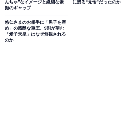
長男が誕生したとき、お印（身の回りの品につける徽
んちゃ”なイメージと繊細な素
に残る“覚悟”だったのか
顔のギャップ
章）にちなんで親しい人たちからお祝いに贈られた高野
槇（こうやまき）が、ずいぶんと大きく成長しました。
悠仁さまのお相手に「男子を産
その近くには池があり、周辺には水草が繁り、鳥のさえ
め」の残酷な重圧。9割が望む
「愛子天皇」はなぜ無視される
ずりや虫の鳴く声が聞こえます」
のか
紀子さまは、幼い日の悠仁さまの姿をこう振り返る。
「小さかった頃、クヌギやコナラの林でカブトムシを探
し、その幼虫を育て、烏山椒（からすざんしょう）の葉
につくアゲハチョウの幼虫を見つけては観察していまし
た。また、にぎやかに鳴くセミ、飛び跳ねるバッタを追
いかけるなど、さまざまな虫に関心を持つようになりま
した」
昆虫への興味は、やがて本格的な「研究」へと深まって