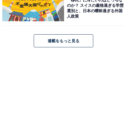
私が、このように尋ねたところ、秋篠宮さまからは、
のか？ スイスの厳格過ぎる学歴
「なぜ、好きなのか理由はわかりません。子どもは昆虫
選別と、日本の曖昧過ぎる外国
人政策
が好きでしょう」との答えが返ってきた。
じつは、秋篠宮さまも小さい頃、昆虫が大好きだった。
連載をもっと見る
上皇ご一家は、皇太子時代に赤坂御用地にあった東宮御
所で暮らしていた。
御用地の林に、上皇さまが考案した手製の虫とり装置を
置いていた。それは、誘蛾灯に集まってきた虫が、その
下にあるじょうご状の管を通って虫カゴの中に集まる仕
組みだった。
夏の日の朝、宮さまは妹の黒田清子さん（当時は紀宮さ
ま）を連れて、採集した昆虫を見に行くのが楽しみだっ
たそうだ。2人は、一緒に御用地で虫とりに出かけた。