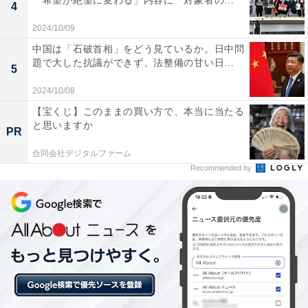
「希望が絶望に変わる」内容に「対象者の...
4
2024/10/09
中国は「石破首相」をどう見ているか。日中問
題で大した抗議ができず、法整備の甘い日...
5
2024/10/08
【宝くじ】このままの買い方で、本当に当たる
と思いますか
PR
合同会社デジタルファーム
トンボの羽化から産卵までを根気強く追う悠仁さ
Recommended by
ま
そのうちに、悠仁さまは山や川に出かけ、多様な自然環
境に棲（す）むトンボの羽化から産卵行動までの生活史
を観察・記録するようになった。
紀子さまの回想はこう続いていた。