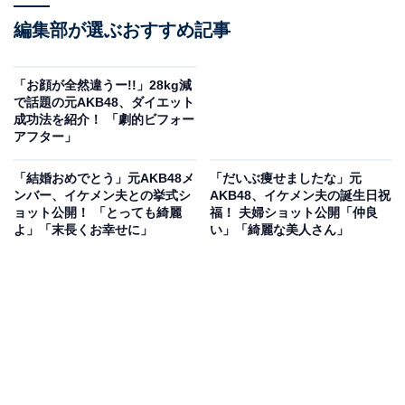
編集部が選ぶおすすめ記事
「お顔が全然違うー!!」28kg減
で話題の元AKB48、ダイエット
成功法を紹介！ 「劇的ビフォー
アフター」
「結婚おめでとう」元AKB48メ
「だいぶ痩せましたな」元
ンバー、イケメン夫との挙式シ
AKB48、イケメン夫の誕生日祝
ョット公開！ 「とっても綺麗
福！ 夫婦ショット公開「仲良
よ︎」「末長くお幸せに」
い」「綺麗な美人さん」