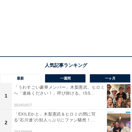
最新
一週間
一ヶ月
「うわすごい豪華メンバー」木梨憲武、ヒロミ
へ「連絡ください！」呼び掛ける。ISS...
1
2024/10/17
「EXILEかと」木梨憲武＆ヒロミの間に写
る“石川遼”の別人っぷりにファン騒然！...
2