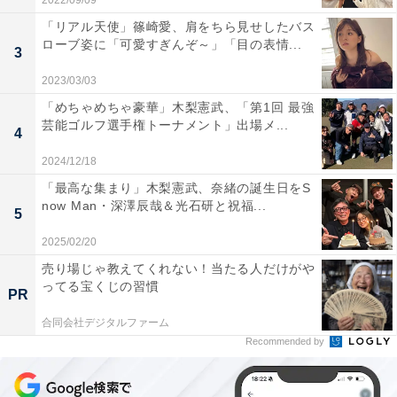
2022/09/09
「リアル天使」篠崎愛、肩をちら見せしたバス
ローブ姿に「可愛すぎんぞ～」「目の表情...
3
2023/03/03
「めちゃめちゃ豪華」木梨憲武、「第1回 最強
芸能ゴルフ選手権トーナメント」出場メ...
4
2024/12/18
「最高な集まり」木梨憲武、奈緒の誕生日をS
now Man・深澤辰哉＆光石研と祝福...
5
2025/02/20
売り場じゃ教えてくれない！当たる人だけがや
ってる宝くじの習慣
PR
合同会社デジタルファーム
Recommended by