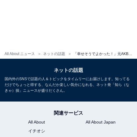
All About ニュース
ネットの話題
「幸せそうでよかった！」元AKB48メンバー、「結婚7年目」夫婦ショットに「もうそんなに経つんですね」
ネットの話題
国内外のSNSで話題の人＆トピックをタイムリーにお届けします。知ってる
だけでちょっと得する、なんだか楽しい気分になれる、ネット発「知ら（な
きゃ）損」ニュースが盛りだくさん。
関連サービス
All About
All About Japan
イチオシ