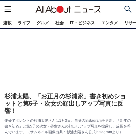
連載
ライフ
グルメ
社会
IT・ビジネス
エンタメ
リサ
杉浦太陽、「お正月の杉浦家」書き初めショ
ットと第5子・次女の顔出しアップ写真に反
響！
俳優でタレントの杉浦太陽さんは1月3日、自身のInstagramを更新。「新年の
書き初め」と第5子の次女・夢空さんの顔出しアップ写真を披露し、反響を呼
んでいます。（サムネイル画像出典：杉浦太陽さん公式Instagramより）