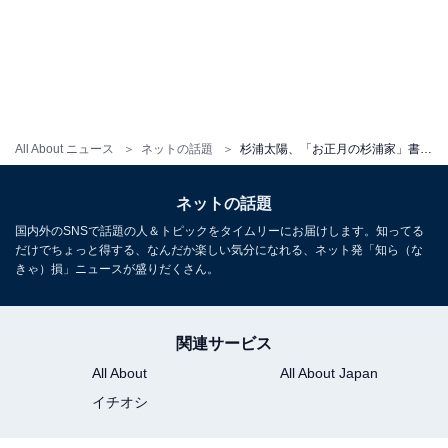
All About ニュース
ネットの話題
杉浦太陽、「お正月の杉浦家」書き初めショットと第5子・次女の顔出しアップ写真に反響！
ネットの話題
国内外のSNSで話題の人＆トピックをタイムリーにお届けします。知ってる
だけでちょっと得する、なんだか楽しい気分になれる、ネット発「知ら（な
きゃ）損」ニュースが盛りだくさん。
関連サービス
All About
All About Japan
イチオシ