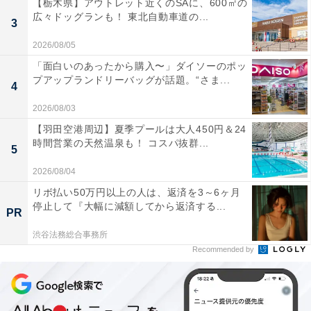
【栃木県】アウトレット近くのSAに、600㎡の
広々ドッグランも！ 東北自動車道の...
3
2026/08/05
「面白いのあったから購入〜」ダイソーのポッ
プアップランドリーバッグが話題。“さま...
4
2026/08/03
【羽田空港周辺】夏季プールは大人450円＆24
時間営業の天然温泉も！ コスパ抜群...
5
2026/08/04
リボ払い50万円以上の人は、返済を3～6ヶ月
停止して『大幅に減額してから返済する...
PR
渋谷法務総合事務所
Recommended by