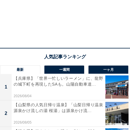
最新
一週間
一ヶ月
【兵庫県】「世界一忙しいラーメン」に、龍野
の城下町を再現したSAも。山陽自動車道...
1
2026/08/04
【山梨県の人気日帰り温泉】「山梨日帰り温泉
源泉かけ流しの湯 桜湯」は源泉かけ流...
2
2026/08/05