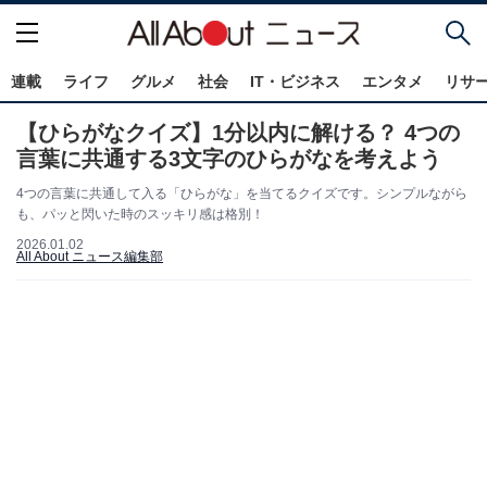
連載
ライフ
グルメ
社会
IT・ビジネス
エンタメ
リサ
【ひらがなクイズ】1分以内に解ける？ 4つの
言葉に共通する3文字のひらがなを考えよう
4つの言葉に共通して入る「ひらがな」を当てるクイズです。シンプルながら
も、パッと閃いた時のスッキリ感は格別！
2026.01.02
All About ニュース編集部