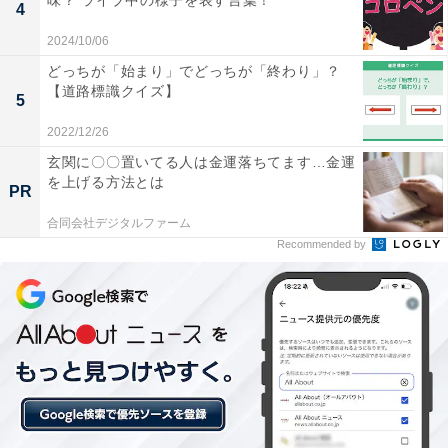
味？ ライブ中の様子を表す言葉！
4
2024/10/06
どっちが「始まり」でどっちが「終わり」？
【道路標識クイズ】
5
2022/12/26
玄関に〇〇置いてる人は金運落ちてます…金運
を上げる方法とは
PR
合同会社デジタルファーム
Recommended by