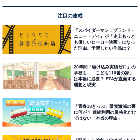
注目の連載
『スパイダーマン：ブランド・
ニュー・デイ』が「史上もっと
も優しいヒーロー映画」になっ
た理由。予習したい作品は？
20年間「駆け込み実績ゼロ」の
学校も…「こども110番の家」
は本当に必要？ PTAが直面する
理想と現実
「青春18きっぷ」販売激減の裏
に何が？ 連続利用の厳格化だけ
ではない「本当の理由」
「移民」に冷たいのはどっちな