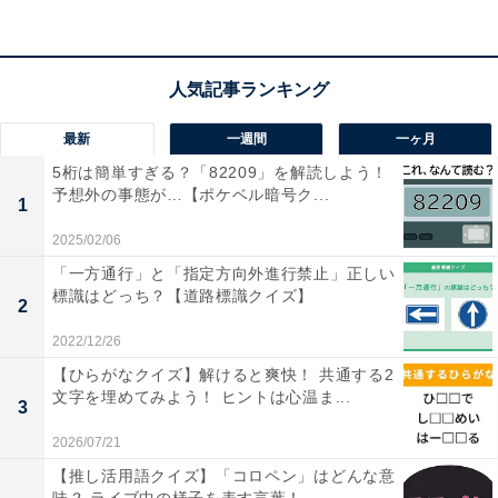
1
2
最新
一週間
一ヶ月
5桁は簡単すぎる？「82209」を解読しよう！
予想外の事態が…【ポケベル暗号ク...
1
2025/02/06
「一方通行」と「指定方向外進行禁止」正しい
標識はどっち？【道路標識クイズ】
2
2022/12/26
【ひらがなクイズ】解けると爽快！ 共通する2
文字を埋めてみよう！ ヒントは心温ま...
3
2026/07/21
【推し活用語クイズ】「コロペン」はどんな意