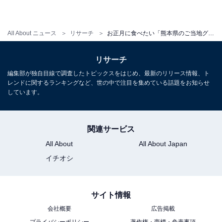
All About ニュース
リサーチ
お正月に食べたい「熊本県のご当地グルメ」ランキング！ 2位「車エビ」を抑えた1位は？【2025年調査】
リサーチ
編集部が独自目線で調査したトピックスをはじめ、最新のリリース情報、ト
レンドに関するランキングなど、世の中で注目を集めている話題をお知らせ
しています。
関連サービス
All About
All About Japan
イチオシ
サイト情報
会社概要
広告掲載