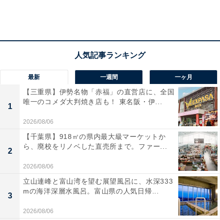
最新
一週間
一ヶ月
【三重県】伊勢名物「赤福」の直営店に、全国
唯一のコメダ大判焼き店も！ 東名阪・伊...
1
2026/08/06
【千葉県】918㎡の県内最大級マーケットか
ら、廃校をリノベした直売所まで。ファー...
2
2026/08/06
立山連峰と富山湾を望む展望風呂に、水深333
mの海洋深層水風呂。富山県の人気日帰...
3
2026/08/06