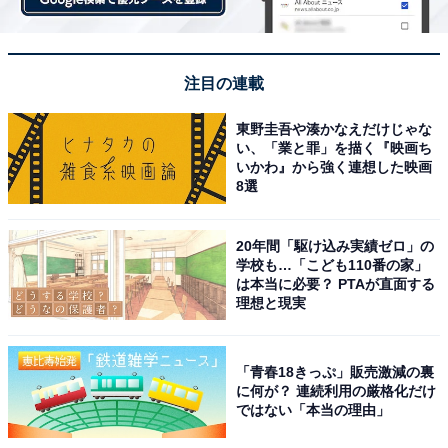
注目の連載
東野圭吾や湊かなえだけじゃな
い、「業と罪」を描く『映画ち
いかわ』から強く連想した映画
8選
20年間「駆け込み実績ゼロ」の
学校も…「こども110番の家」
は本当に必要？ PTAが直面する
理想と現実
「青春18きっぷ」販売激減の裏
に何が？ 連続利用の厳格化だけ
ではない「本当の理由」