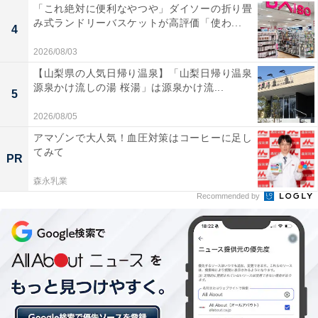
「これ絶対に便利なやつや」ダイソーの折り畳
み式ランドリーバスケットが高評価「使わ...
4
2026/08/03
【山梨県の人気日帰り温泉】「山梨日帰り温泉
源泉かけ流しの湯 桜湯」は源泉かけ流...
5
2026/08/05
アマゾンで大人気！血圧対策はコーヒーに足し
てみて
PR
森永乳業
Recommended by