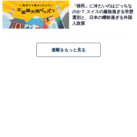
「移民」に冷たいのはどっちな
のか？ スイスの厳格過ぎる学歴
選別と、日本の曖昧過ぎる外国
人政策
こちらもおすすめ
連載をもっと見る
自分用に買いたい「埼玉県の1200円～1700円未
満のお土産」ランキング！ 2位「金笛木桶バウ
ム」を抑えた1位は？【2025年調査】
1
2