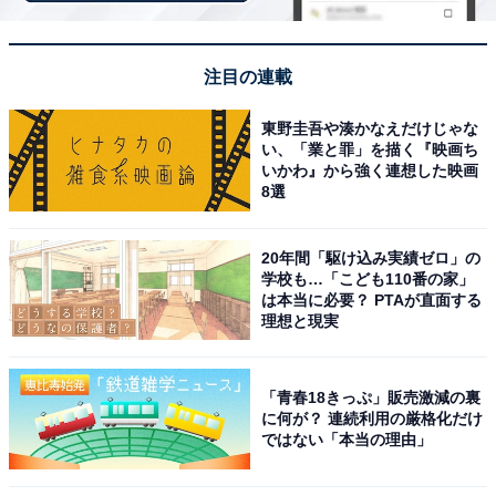
感じるほどみなさん喜んでくれます」（30代男性／千葉
県）、「安いし賞味期限が長いと思うから」（20代女性
／福岡県）といった声がありました。
注目の連載
※回答者のコメントは原文ママです
東野圭吾や湊かなえだけじゃな
い、「業と罪」を描く『映画ち
いかわ』から強く連想した映画
8選
6位までの全ランキング結果を見
次ページ
る
20年間「駆け込み実績ゼロ」の
学校も…「こども110番の家」
は本当に必要？ PTAが直面する
理想と現実
「青春18きっぷ」販売激減の裏
に何が？ 連続利用の厳格化だけ
ではない「本当の理由」