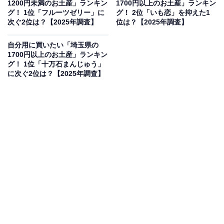
1200円未満のお土産」ランキン
1700円以上のお土産」ランキン
調査期間：2025年12月22日
グ！ 1位「フルーツゼリー」に
グ！ 2位「いも恋」を抑えた1
調査方法：インターネット調査
次ぐ2位は？【2025年調査】
位は？【2025年調査】
回答者属性：全国10～60代の男女249人（10代：1
自分用に買いたい「埼玉県の
人、20代：51人、30代：80人、40代：62人、50
1700円以上のお土産」ランキン
代：44人、60代：11人）
グ！ 1位「十万石まんじゅう」
に次ぐ2位は？【2025年調査】
2位：五家宝（堀内製菓）／43票
2位は、堀内製菓の「五家宝」（18個入 1370円）でし
た。熊谷市の伝統ある銘菓で、もち米ときな粉の素朴な
甘さが特徴。栄養価も高く、小腹が空いたときにも最適
です。価格と内容量のバランスが良く、昔ながらのお土
産として人気を集めています。
回答者からは「あまり知名度は高くないが、包装など高
そうに感じるため、値段のわりにコスパがよいし、実際