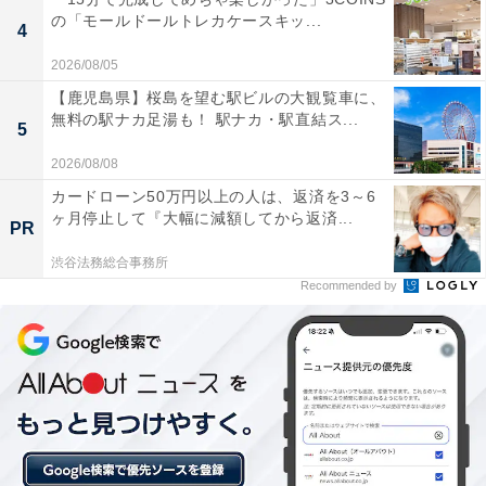
の「モールドールトレカケースキッ...
4
2026/08/05
【鹿児島県】桜島を望む駅ビルの大観覧車に、
無料の駅ナカ足湯も！ 駅ナカ・駅直結ス...
1位：草加せんべい（いけだ屋）／106票
5
2026/08/08
1位は、いけだ屋の「草加せんべい」（16枚入 1296円）
カードローン50万円以上の人は、返済を3～6
でした。埼玉を代表する名物で、パリッとした食感と香
ヶ月停止して『大幅に減額してから返済...
PR
ばしいしょうゆの香りが魅力。コスパもよく、老若男女
渋谷法務総合事務所
問わず喜ばれるお土産です。観光客にも定番として親し
Recommended by
まれています。
回答者のコメントを見ると「有名な草加せんべいなの
で、この値段だったら買いやすいかなと思います」（50
代男性／大阪府）、「埼玉土産といえば、草加せんべい
は鉄板です。もらって嫌がる人はほぼいないのでは？と