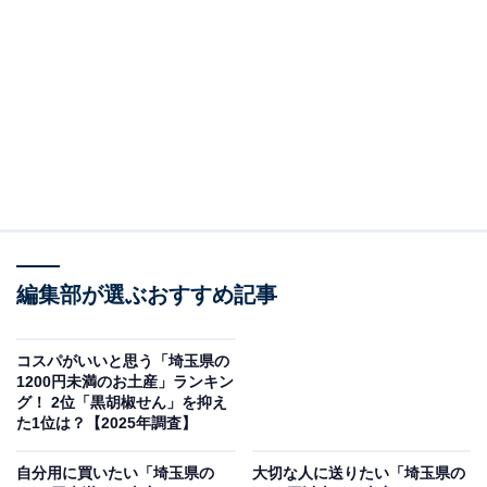
＞6位までの全ランキング結果を見る
※値段は一部サイズを参考にしています
※値段は各公式Webサイトより引用
※本調査は全国249人を対象に実施したもので、結果は
回答者の意見を集計したものであり、全体の意見を断定
的に示すものではありません
この記事の執筆者：
坂上 恵
編集部が選ぶおすすめ記事
All About ニュースの編集者。オールアバウトに入社後、SNSトレン
ドにフォーカスした記事執筆やSEOライティングの経験を経て、の
コスパがいいと思う「埼玉県の
ちにAll About ニュースチームのメンバーに加入。現在は旅行・カル
...続きを読む
1200円未満のお土産」ランキン
チャー・エンタメなどを中心に企画編集を担当。東京都出身。居酒
グ！ 2位「黒胡椒せん」を抑え
屋巡りとスポーツ観戦が生きがい。
た1位は？【2025年調査】
調査概要
自分用に買いたい「埼玉県の
大切な人に送りたい「埼玉県の