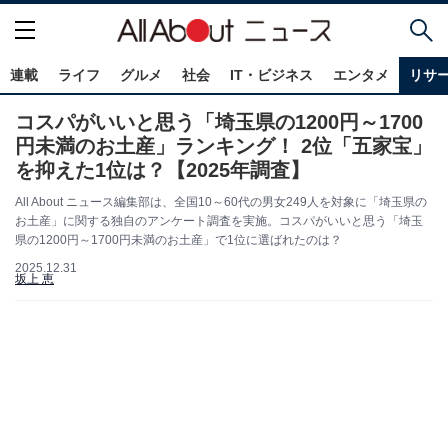
連載
ライフ
グルメ
社会
IT・ビジネス
エンタメ
リサ
コスパがいいと思う「埼玉県の1200円～1700
円未満のお土産」ランキング！ 2位「五家宝」
を抑えた1位は？【2025年調査】
All About ニュース編集部は、全国10～60代の男女249人を対象に「埼玉県の
お土産」に関する独自のアンケート調査を実施。コスパがいいと思う「埼玉
県の1200円～1700円未満のお土産」で1位に選ばれたのは？
2025.12.31
坂上 恵