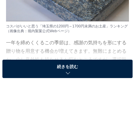
コスパがいいと思う「埼玉県の1200円～1700円未満のお土産」ランキング
（画像出典：
堀内製菓公式Webページ
）
一年を締めくくるこの季節は、感謝の気持ちを形にする
贈り物を用意する機会が増えてきます。無難にまとめる
か、少し意外性を持たせるか悩むところですが、選択肢
続きを読む
の幅が広い今こそ、納得の一品を選びたいところです。
All About ニュース編集部は12月22日、全国10～60代の
男女249人を対象に「埼玉県のお土産」に関する独自の
アンケート調査を実施しました。今回はその中から、コ
スパがいいと思う「埼玉県の1200円～1700円未満のお土
産」を紹介します！