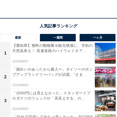
に食べてみると結構おいしいから」（30代女性／埼玉
県）、「五家宝は1箱で18個とボリュームが多く、コス
パが抜群です。量が多いので、家でのティータイム用に
も、配ったり友達とシェアしたりもできます」（50代男
性／東京都）、「たくさん入っているし、腹持ちがしそ
最新
一週間
一ヶ月
うなお菓子だから」（40代女性／北海道）などのコメン
【愛知県】無料の動物園＆観光牧場に、市初の
トがありました。
天然温泉も！ 高速道路のハイウェイオア...
1
2026/08/07
「面白いのあったから購入〜」ダイソーのポッ
プアップランドリーバッグが話題。“さま...
2
2026/08/03
「1000円には見えなかった」スタンダードプ
ロダクツのリュックが「高見えする」の...
3
2026/08/03
「15分で完成してめちゃ楽しかった」3COINS